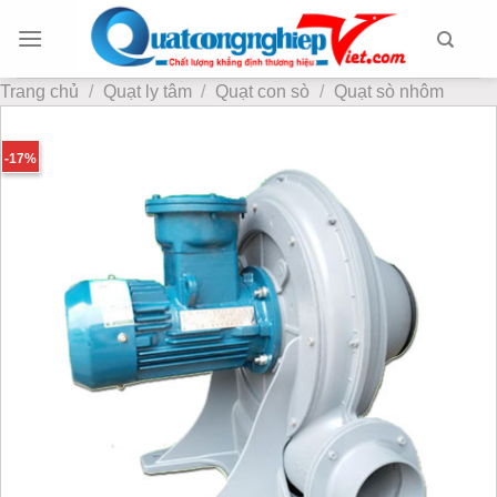
Chuyển
đến
nội
Trang chủ
/
Quạt ly tâm
/
Quạt con sò
/
Quạt sò nhôm
dung
-17%