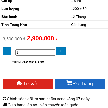
Cột áp
:
1.5 Pa
Lưu lượng
:
1200 m3/h
Bảo hành
:
12 Tháng
Tình Trạng Kho
:
Còn hàng
Giá
2,900,000
Giá
3,500,000
₫
₫
gốc
hiện
là:
tại
3,500,000 ₫.
là:
2,900,000 ₫.
Quạt
THÊM VÀO GIỎ HÀNG
sò
nhôm
1HP
số
Tư vấn
Đặt hàng
lượng
Chính sách đổi trả sản phẩm trong vòng 07 ngày
Giao hàng tận nơi, vận chuyển toàn quốc