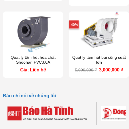
là:
tại
5,000,000 ₫.
là:
4,800,000 ₫.
-40%
Quạt ly tâm hút hóa chất
Quạt ly tâm hút bụi công suất
Shoohan PVC3.6A
lớn
Giá
Gi
Giá: Liên hệ
₫
3,000,000
₫
5,000,000
gốc
hi
là:
tại
5,000,000 ₫.
là:
3,0
Báo chí nói về chúng tôi