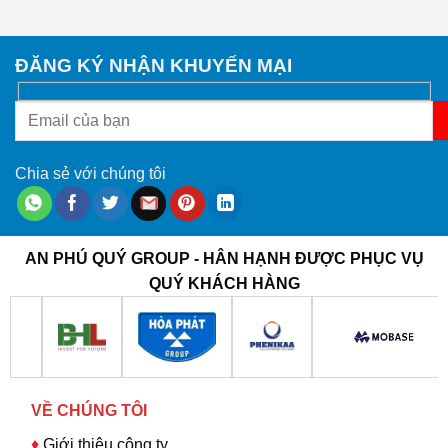
ĐĂNG KÝ NHẬN KHUYẾN MẠI
Chia sẻ với chúng tôi
AN PHÚ QUÝ GROUP - HÂN HẠNH ĐƯỢC PHỤC VỤ
QUÝ KHÁCH HÀNG
VỀ CHÚNG TÔI
♦
Giới thiệu công ty