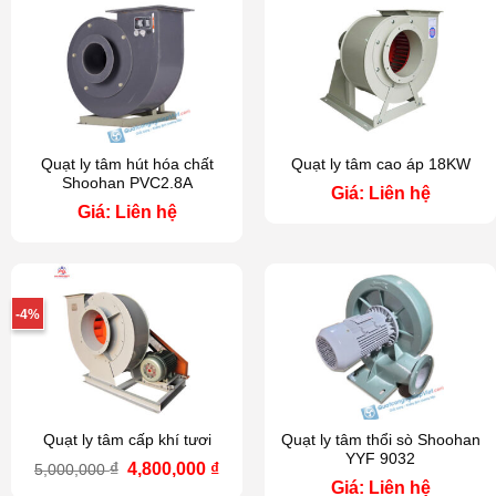
2,0
Quạt ly tâm hút hóa chất
Quạt ly tâm cao áp 18KW
Shoohan PVC2.8A
Giá: Liên hệ
Giá: Liên hệ
-4%
Quạt ly tâm cấp khí tươi
Quạt ly tâm thổi sò Shoohan
YYF 9032
Giá
Giá
₫
4,800,000
₫
5,000,000
gốc
hiện
Giá: Liên hệ