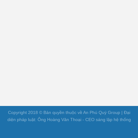
Copyright 2018 © Bản quyền thuộc về An Phú Quý Group | Đại
diện pháp luật: Ông Hoàng Văn Thoại - CEO sáng lập hệ thống