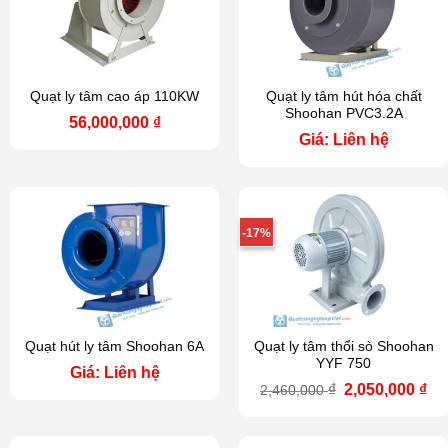
Quạt ly tâm cao áp 110KW
Quạt ly tâm hút hóa chất
Shoohan PVC3.2A
56,000,000
₫
Giá: Liên hệ
-17%
Quạt hút ly tâm Shoohan 6A
Quạt ly tâm thổi sò Shoohan
YYF 750
Giá: Liên hệ
Giá
Gi
₫
2,050,000
₫
2,460,000
gốc
hi
là:
tại
2,460,000 ₫.
là: