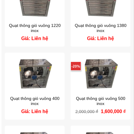
Quạt thông gió vuông 1220
Quạt thông gió vuông 1380
inox
inox
Giá: Liên hệ
Giá: Liên hệ
-20%
Quạt thông gió vuông 400
Quạt thông gió vuông 500
inox
inox
Giá
Giá
Giá: Liên hệ
₫
1,600,000
₫
2,000,000
gốc
hiệ
là:
tại
2,000,000 ₫.
là:
1,60