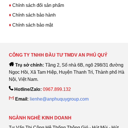
♦
Chính sách đổi sản phẩm
♦
Chính sách bảo hành
♦
Chính sách bảo mật
CÔNG TY TNHH ĐẦU TƯ TMDV AN PHÚ QUÝ
Trụ sở chính:
Tầng 2, Số nhà 6B, ngõ 298/31 đường
Ngọc Hồi, Xã Tam Hiệp, Huyện Thanh Trì, Thành phố Hà
Nội, Việt Nam.
Hotline/Zalo:
0967.899.132
Email:
lienhe@anphuquygroup.com
NGÀNH NGHỀ KINH DOANH
Tư Vấn Thi Công Hệ Thống Thông Gió - Hút Mùi - Hút