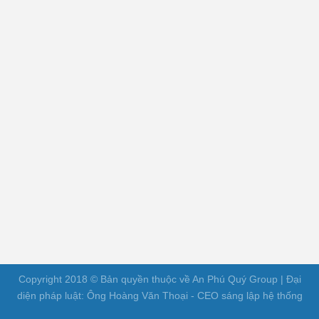
Copyright 2018 © Bản quyền thuộc về An Phú Quý Group | Đại
diện pháp luật: Ông Hoàng Văn Thoại - CEO sáng lập hệ thống