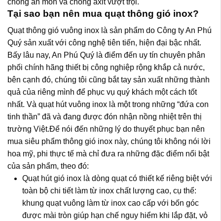
chống ăn mòn và chống axit vượt trội.
Tại sao bạn nên mua quạt thông gió inox?
Quạt thông gió vuông inox
là sản phẩm do Công ty An Phú
Quý sản xuất với công nghệ tiên tiến, hiện đại bậc nhất.
Bấy lâu nay, An Phú Quý là điểm đến uy tín chuyên phân
phối chính hãng thiết bị công nghiệp rộng khắp cả nước,
bên cạnh đó, chúng tôi cũng bắt tay sản xuất những thành
quả của riêng mình để phục vụ quý khách một cách tốt
nhất. Và
quạt hút vuông inox
là một trong những “đứa con
tinh thần” đã và đang được đón nhận nồng nhiệt trên thị
trường Việt.
Để nói đến những lý do thuyết phục bạn nên
mua siêu phẩm thông gió inox này, chúng tôi không nói lời
hoa mỹ, phi thực tế mà chỉ đưa ra những đặc điểm nổi bật
của sản phẩm, theo đó:
Quạt hút gió inox
là dòng quạt có thiết kế riêng biệt với
toàn bộ chi tiết làm từ inox chất lượng cao, cụ thể:
khung quạt vuông làm từ inox cao cấp với bốn góc
được mài tròn giúp hạn chế nguy hiểm khi lắp đặt, vỏ