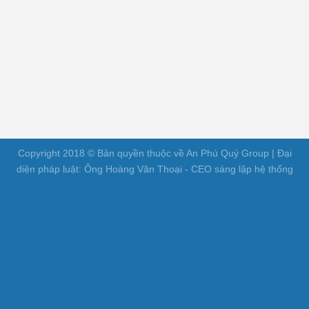
Copyright 2018 © Bản quyền thuộc về An Phú Quý Group | Đại
diện pháp luật: Ông Hoàng Văn Thoại - CEO sáng lập hệ thống