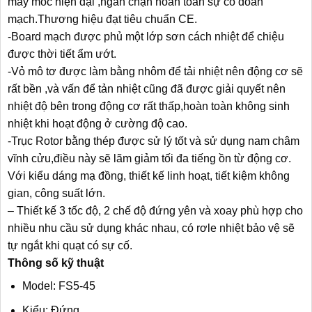
máy móc hiện đại ,ngăn chặn hoàn toàn sự cố đoản
mạch.Thương hiệu đạt tiêu chuẩn CE.
-Board mạch được phủ một lớp sơn cách nhiệt để chiệu
được thời tiết ẩm ướt.
-Vỏ mô tơ được làm bằng nhôm để tải nhiệt nên động cơ sẽ
rất bền ,và vấn để tản nhiệt cũng đã được giải quyết nên
nhiệt độ bên trong động cơ rất thấp,hoàn toàn không sinh
nhiệt khi hoạt động ở cường độ cao.
-Trục Rotor bằng thép được sử lý tốt và sử dụng nam châm
vĩnh cửu,điều này sẽ lãm giảm tối đa tiếng ồn từ động cơ.
Với kiểu dáng mạ đồng, thiết kế linh hoạt, tiết kiệm không
gian, công suất lớn.
– Thiết kế 3 tốc độ, 2 chế độ đứng yên và xoay phù hợp cho
nhiều nhu cầu sử dụng khác nhau, có rơle nhiệt bảo vệ sẽ
tự ngắt khi quạt có sự cố.
Thông số kỹ thuật
Model: FS5-45
Kiểu: Đứng