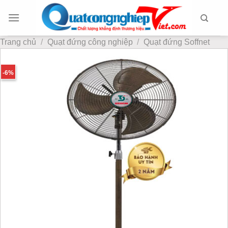
Chuyển
đến
nội
Trang chủ
/
Quạt đứng công nghiệp
/
Quạt đứng Soffnet
dung
-6%