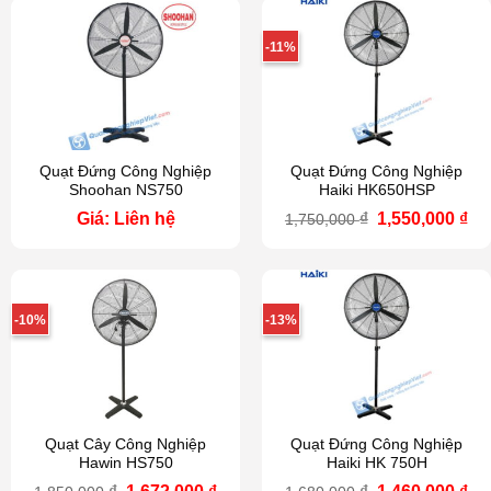
1,600,000 ₫.
1,2
-11%
Quạt Đứng Công Nghiệp
Quạt Đứng Công Nghiệp
Shoohan NS750
Haiki HK650HSP
Giá
Gi
Giá: Liên hệ
₫
1,550,000
₫
1,750,000
gốc
hi
là:
tại
1,750,000 ₫.
là:
1,5
-10%
-13%
Quạt Cây Công Nghiệp
Quạt Đứng Công Nghiệp
Hawin HS750
Haiki HK 750H
Giá
Giá
Giá
Gi