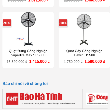
₫
1,672,000
₫
₫
1,460,000
₫
1,850,000
1,680,000
gốc
hiện
gốc
hi
là:
tại
là:
tại
1,850,000 ₫.
là:
1,680,000 ₫.
là:
1,672,000 ₫.
1,4
-91%
-10%
Quạt Đứng Công Nghiệp
Quạt Cây Công Nghiệp
Superlite Max SLS500
Hawin HS500
Giá
Giá
Giá
Gi
₫
1,415,000
₫
₫
1,580,000
₫
15,320,000
1,750,000
gốc
hiện
gốc
hi
là:
tại
là:
tại
15,320,000 ₫.
là:
1,750,000 ₫.
là:
1,415,000 ₫.
1,5
Báo chí nói về chúng tôi