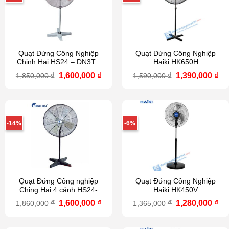
Quạt Đứng Công Nghiệp
Quạt Đứng Công Nghiệp
Chinh Hai HS24 – DN3T (
Haiki HK650H
xám bạc )
Giá
Giá
Giá
Gi
₫
1,600,000
₫
₫
1,390,000
₫
1,850,000
1,590,000
gốc
hiện
gốc
hi
là:
tại
là:
tại
1,850,000 ₫.
là:
1,590,000 ₫.
là:
1,600,000 ₫.
1,3
-14%
-6%
Quạt Đứng Công nghiệp
Quạt Đứng Công Nghiệp
Ching Hai 4 cánh HS24-
Haiki HK450V
ĐN4T
Giá
Giá
Giá
Gi
₫
1,600,000
₫
₫
1,280,000
₫
1,860,000
1,365,000
gốc
hiện
gốc
hi
là:
tại
là:
tại
1,860,000 ₫.
là:
1,365,000 ₫.
là: