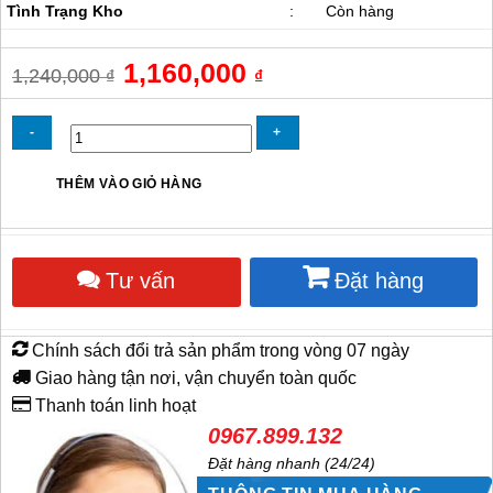
Tình Trạng Kho
:
Còn hàng
Giá
1,160,000
Giá
1,240,000
₫
₫
gốc
hiện
là:
tại
1,240,000 ₫.
là:
1,160,000 ₫.
Quạt
THÊM VÀO GIỎ HÀNG
đứng
Soffnet
FS5-
45
Tư vấn
Đặt hàng
số
lượng
Chính sách đổi trả sản phẩm trong vòng 07 ngày
Giao hàng tận nơi, vận chuyển toàn quốc
Thanh toán linh hoạt
0967.899.132
Đặt hàng nhanh (24/24)