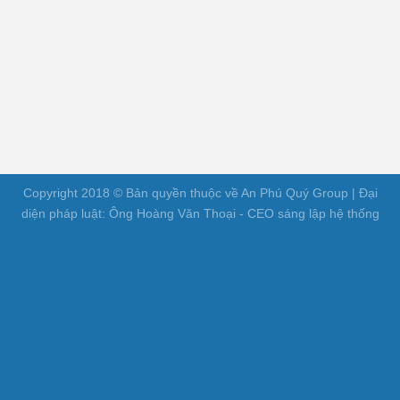
Copyright 2018 © Bản quyền thuộc về An Phú Quý Group | Đại
diện pháp luật: Ông Hoàng Văn Thoại - CEO sáng lập hệ thống