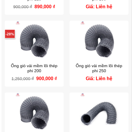
₫
Giá
890,000
₫
Giá
Giá: Liên hệ
900,000
gốc
hiện
là:
tại
900,000 ₫.
là:
890,000 ₫.
-28%
Ống gió vải mềm lõi thép
Ống gió vải mềm lõi thép
phi 200
phi 250
₫
Giá
900,000
₫
Giá
Giá: Liên hệ
1,250,000
gốc
hiện
là:
tại
1,250,000 ₫.
là:
900,000 ₫.