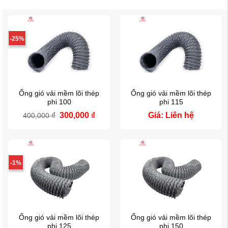
-25%
Ống gió vải mềm lõi thép
Ống gió vải mềm lõi thép
phi 100
phi 115
₫
Giá
300,000
₫
Giá
Giá: Liên hệ
400,000
gốc
hiện
là:
tại
400,000 ₫.
là:
300,000 ₫.
-1%
Ống gió vải mềm lõi thép
Ống gió vải mềm lõi thép
phi 125
phi 150