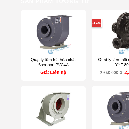
SẢN PHẨM TƯƠNG TỰ
-14%
Quạt ly tâm hút hóa chất
Quạt ly tâm thổi
Shoohan PVC4A
YYF 80
Gi
Giá: Liên hệ
₫
2
2,650,000
g
là
2,