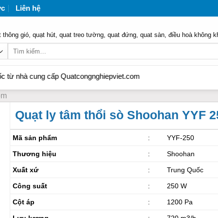
ức
Liên hệ
 thông gió, quạt hút, quat treo tường, quat đứng, quat sàn, điều hoà không k
Tìm
kiếm:
 cung cấp Quatcongnghiepviet.com
ôm
Quạt ly tâm thổi sò Shoohan YYF 2
Mã sản phẩm
:
YYF-250
Thương hiệu
:
Shoohan
Xuất xứ
:
Trung Quốc
Công suất
:
250 W
Cột áp
:
1200 Pa
Lưu lượng
:
720 m3/h