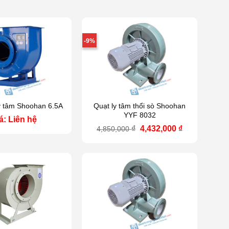
-9%
y tâm Shoohan 6.5A
Quạt ly tâm thổi sò Shoohan
YYF 8032
á: Liên hệ
Giá
Giá
₫
4,432,000
₫
4,850,000
gốc
hiện
là:
tại
4,850,000 ₫.
là:
4,432,000 ₫.