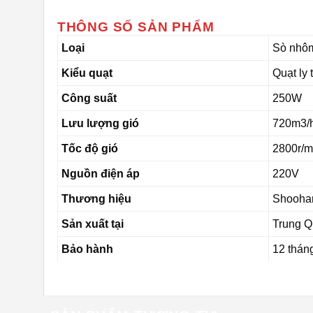
THÔNG SỐ SẢN PHẨM
Loại
Sò nhô
Kiểu quạt
Quạt ly
Công suất
250W
Lưu lượng gió
720m3/
Tốc độ gió
2800r/m
Nguồn điện áp
220V
Thương hiệu
Shooha
Sản xuất tại
Trung 
Bảo hành
12 thán