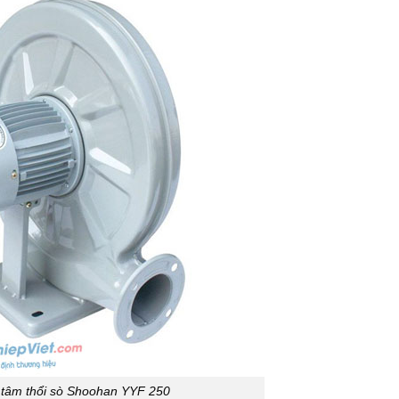
 tâm thổi sò Shoohan YYF 250