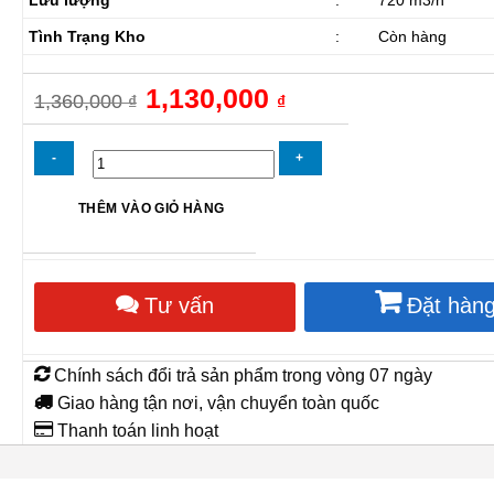
Tình Trạng Kho
:
Còn hàng
Giá
1,130,000
Giá
1,360,000
₫
₫
gốc
hiện
là:
tại
1,360,000 ₫.
là:
1,130,000 ₫.
Quạt
THÊM VÀO GIỎ HÀNG
ly
tâm
thổi
sò
Tư vấn
Đặt hàn
Shoohan
YYF
250
số
Chính sách đổi trả sản phẩm trong vòng 07 ngày
lượng
Giao hàng tận nơi, vận chuyển toàn quốc
Thanh toán linh hoạt