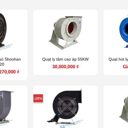
 sò Shoohan
Quạt ly tâm cao áp 55KW
Quạt hút l
20
30,000,000
₫
Gi
á
Giá
,270,000
₫
ốc
hiện
:
tại
650,000 ₫.
là:
2,270,000 ₫.
-20%