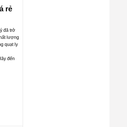
á rẻ
ý đã trở
chất lượng
g quạt ly
Hãy đến