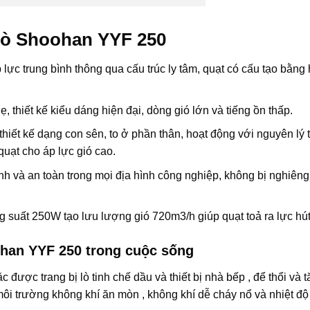
i sò Shoohan YYF 250
 lực trung bình thông qua cấu trúc ly tâm, quạt có cấu tạo bằng
thiết kế kiểu dáng hiện đại, dòng gió lớn và tiếng ồn thấp.
iết kế dạng con sên, to ở phần thân, hoạt động với nguyên lý 
quạt cho áp lực gió cao.
h và an toàn trong mọi địa hình công nghiệp, không bị nghiêng
g suất 250W tạo lưu lượng gió
720m3/h giúp quạt toả ra lực hú
ohan YYF 250 trong cuộc sống
được trang bị lò tinh chế dầu và thiết bị nhà bếp , để thổi và 
ôi trường không khí ăn mòn , không khí dễ cháy nổ và nhiệt đ