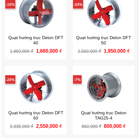
-15%
-24%
Quạt hướng trục Deton DFT
Quạt hướng trục Deton DFT
40
50
Giá
Giá
Giá
Giá
₫
1,660,000
₫
₫
1,950,000
₫
1,950,000
2,550,000
gốc
hiện
gốc
hiệ
là:
tại
là:
tại
1,950,000 ₫.
là:
2,550,000 ₫.
là:
1,660,000 ₫.
1,95
-24%
-7%
Quạt hướng trục Deton DFT
Quạt hướng trục Deton
60
TAG25-4
Giá
Giá
Giá
Giá
₫
2,550,000
₫
₫
800,000
₫
3,335,000
860,000
gốc
hiện
gốc
hiện
là:
tại
là:
tại