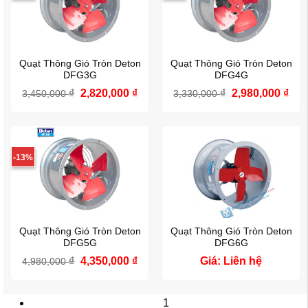
Quạt Thông Gió Tròn Deton
Quạt Thông Gió Tròn Deton
DFG3G
DFG4G
Giá
Giá
Giá
Giá
₫
2,820,000
₫
₫
2,980,000
₫
3,450,000
3,330,000
gốc
hiện
gốc
hiệ
là:
tại
là:
tại
3,450,000 ₫.
là:
3,330,000 ₫.
là:
2,820,000 ₫.
2,98
-13%
Quạt Thông Gió Tròn Deton
Quạt Thông Gió Tròn Deton
DFG5G
DFG6G
Giá
Giá
₫
4,350,000
₫
Giá: Liên hệ
4,980,000
gốc
hiện
là:
tại
4,980,000 ₫.
là:
1
4,350,000 ₫.