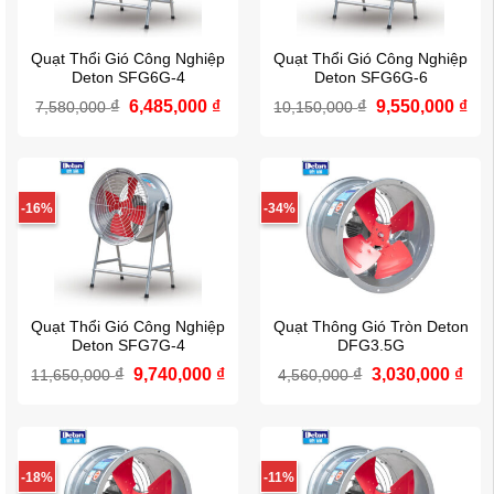
Quạt Thổi Gió Công Nghiệp
Quạt Thổi Gió Công Nghiệp
Deton SFG6G-4
Deton SFG6G-6
Giá
Giá
Giá
Giá
₫
6,485,000
₫
₫
9,550,000
₫
7,580,000
10,150,000
gốc
hiện
gốc
hiệ
là:
tại
là:
tại
7,580,000 ₫.
là:
10,150,000 ₫.
là:
6,485,000 ₫.
9,5
-16%
-34%
Quạt Thổi Gió Công Nghiệp
Quạt Thông Gió Tròn Deton
Deton SFG7G-4
DFG3.5G
Giá
Giá
Giá
Giá
₫
9,740,000
₫
₫
3,030,000
₫
11,650,000
4,560,000
gốc
hiện
gốc
hiệ
là:
tại
là:
tại
11,650,000 ₫.
là:
4,560,000 ₫.
là:
9,740,000 ₫.
3,03
-18%
-11%