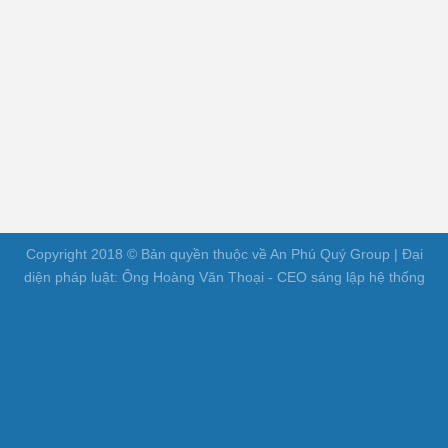
Copyright 2018 © Bản quyền thuộc về An Phú Quý Group | Đại
diện pháp luật: Ông Hoàng Văn Thoại - CEO sáng lập hệ thống