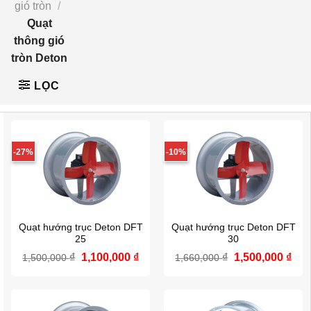
gió tròn
/
Quạt
thông gió
tròn Deton
LỌC
-27%
-10%
Quạt hướng trục Deton DFT
Quạt hướng trục Deton DFT
25
30
Giá
Giá
Giá
Giá
₫
1,100,000
₫
₫
1,500,000
₫
1,500,000
1,660,000
gốc
hiện
gốc
hiệ
là:
tại
là:
tại
1,500,000 ₫.
là:
1,660,000 ₫.
là:
1,100,000 ₫.
1,50