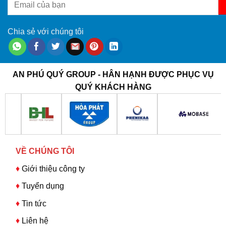
Chia sẻ với chúng tôi
AN PHÚ QUÝ GROUP - HÂN HẠNH ĐƯỢC PHỤC VỤ
QUÝ KHÁCH HÀNG
VỀ CHÚNG TÔI
♦
Giới thiệu công ty
♦
Tuyển dụng
♦
Tin tức
♦
Liên hệ