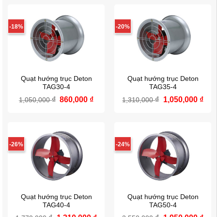
3,335,000 ₫.
là:
860,000 ₫.
là:
2,550,000 ₫.
800,0
-18%
-20%
Quạt hướng trục Deton
Quạt hướng trục Deton
TAG30-4
TAG35-4
Giá
Giá
Giá
Giá
₫
860,000
₫
₫
1,050,000
₫
1,050,000
1,310,000
gốc
hiện
gốc
hiệ
là:
tại
là:
tại
1,050,000 ₫.
là:
1,310,000 ₫.
là:
860,000 ₫.
1,05
-26%
-24%
Quạt hướng trục Deton
Quạt hướng trục Deton
TAG40-4
TAG50-4