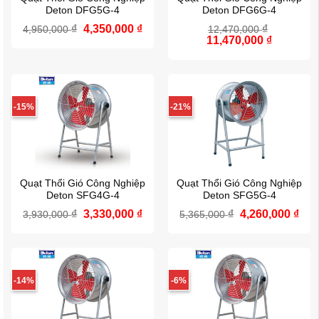
Deton DFG5G-4
Deton DFG6G-4
Giá
Giá
₫
4,350,000
₫
₫
4,950,000
12,470,000
gốc
hiện
Giá
Giá
11,470,000
₫
là:
tại
gốc
hiện
4,950,000 ₫.
là:
là:
tại
4,350,000 ₫.
12,470,000 ₫.
là:
11,470,00
-15%
-21%
Quạt Thổi Gió Công Nghiệp
Quạt Thổi Gió Công Nghiệp
Deton SFG4G-4
Deton SFG5G-4
Giá
Giá
Giá
Giá
₫
3,330,000
₫
₫
4,260,000
₫
3,930,000
5,365,000
gốc
hiện
gốc
hiệ
là:
tại
là:
tại
3,930,000 ₫.
là:
5,365,000 ₫.
là:
3,330,000 ₫.
4,26
-14%
-6%