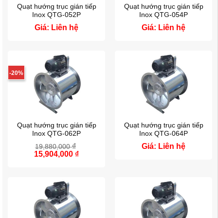
Quạt hướng trục gián tiếp
Quạt hướng trục gián tiếp
Inox QTG-052P
Inox QTG-054P
Giá: Liên hệ
Giá: Liên hệ
-20%
Quạt hướng trục gián tiếp
Quạt hướng trục gián tiếp
Inox QTG-062P
Inox QTG-064P
₫
Giá: Liên hệ
19,880,000
Giá
15,904,000
₫
Giá
gốc
hiện
là:
tại
19,880,000 ₫.
là:
15,904,000 ₫.