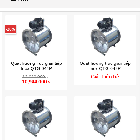
-20%
Quạt hướng trục gián tiếp
Quạt hướng trục gián tiếp
Inox QTG 044P
Inox QTG-042P
₫
Giá: Liên hệ
13,680,000
Giá
10,944,000
₫
Giá
gốc
hiện
là:
tại
13,680,000 ₫.
là:
10,944,000 ₫.