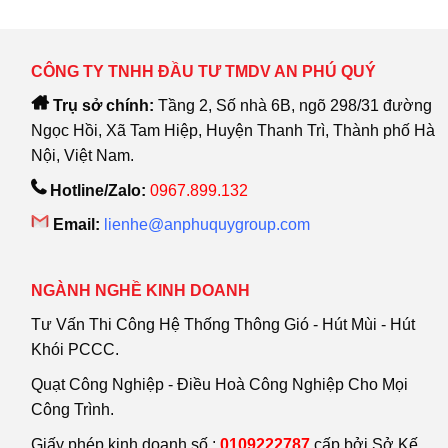
CÔNG TY TNHH ĐẦU TƯ TMDV AN PHÚ QUÝ
Trụ sở chính:
Tầng 2, Số nhà 6B, ngõ 298/31 đường
Ngọc Hồi, Xã Tam Hiệp, Huyện Thanh Trì, Thành phố Hà
Nội, Việt Nam.
Hotline/Zalo:
0967.899.132
Email:
lienhe@anphuquygroup.com
NGÀNH NGHỀ KINH DOANH
Tư Vấn Thi Công Hệ Thống Thông Gió - Hút Mùi - Hút
Khói PCCC.
Quạt Công Nghiệp - Điều Hoà Công Nghiệp Cho Mọi
Công Trình.
Giấy phép kinh doanh số :
0109222787
cấp bởi Sở Kế