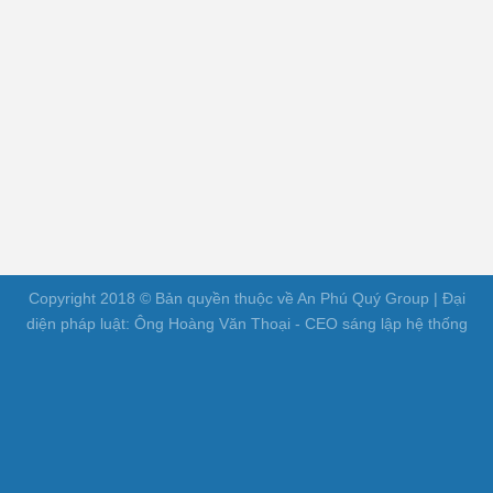
Copyright 2018 © Bản quyền thuộc về An Phú Quý Group | Đại
diện pháp luật: Ông Hoàng Văn Thoại - CEO sáng lập hệ thống