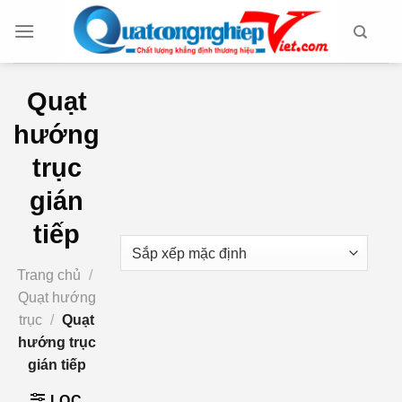
Chuyển
đến
nội
dung
Quạt
hướng
trục
gián
tiếp
Trang chủ
/
Quạt hướng
trục
/
Quạt
hướng trục
gián tiếp
LỌC