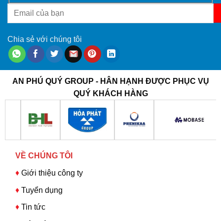
Chia sẻ với chúng tôi
AN PHÚ QUÝ GROUP - HÂN HẠNH ĐƯỢC PHỤC VỤ
QUÝ KHÁCH HÀNG
VỀ CHÚNG TÔI
♦
Giới thiệu công ty
♦
Tuyển dụng
♦
Tin tức