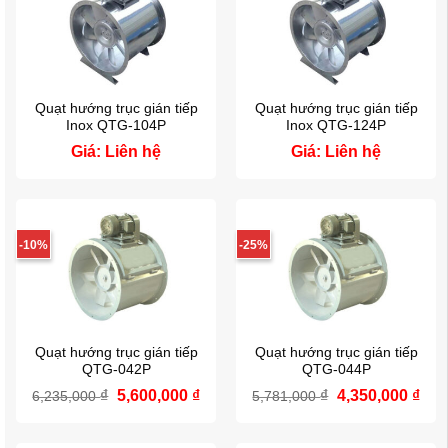
Quạt hướng trục gián tiếp
Quạt hướng trục gián tiếp
Inox QTG-104P
Inox QTG-124P
Giá: Liên hệ
Giá: Liên hệ
-10%
-25%
Quạt hướng trục gián tiếp
Quạt hướng trục gián tiếp
QTG-042P
QTG-044P
₫
Giá
5,600,000
₫
Giá
₫
Giá
4,350,000
₫
Giá
6,235,000
5,781,000
gốc
hiện
gốc
hiệ
là:
tại
là:
tại
6,235,000 ₫.
là:
5,781,000 ₫.
là: