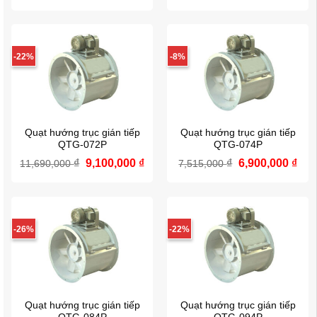
gốc
hiện
gốc
hiệ
là:
tại
là:
tại
7,896,000 ₫.
là:
6,629,000 ₫.
là:
7,263,000 ₫.
5,3
-22%
-8%
Quạt hướng trục gián tiếp
Quạt hướng trục gián tiếp
QTG-072P
QTG-074P
₫
Giá
9,100,000
₫
Giá
₫
Giá
6,900,000
₫
Giá
11,690,000
7,515,000
gốc
hiện
gốc
hiệ
là:
tại
là:
tại
11,690,000 ₫.
là:
7,515,000 ₫.
là:
9,100,000 ₫.
6,9
-26%
-22%
Quạt hướng trục gián tiếp
Quạt hướng trục gián tiếp