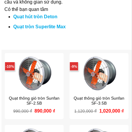
cầu và không gian sử dụng.
Có thể bạn quan tâm
Quạt hút tròn Deton
Quạt tròn Superlite Max
-10%
-9%
Quạt thông gió tròn Sunfan
Quạt thông gió tròn Sunfan
SF-2.5B
SF-3.5B
Giá
Giá
Giá
Giá
₫
890,000
₫
₫
1,020,000
₫
990,000
1,120,000
gốc
hiện
gốc
hiệ
là:
tại
là:
tại
990,000 ₫.
là:
1,120,000 ₫.
là:
890,000 ₫.
1,02