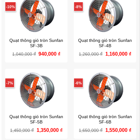
-10%
-8%
Quạt thông gió tròn Sunfan
Quạt thông gió tròn Sunfan
SF-3B
SF-4B
Giá
Giá
Giá
Giá
₫
940,000
₫
₫
1,160,000
₫
1,040,000
1,260,000
gốc
hiện
gốc
hiệ
là:
tại
là:
tại
1,040,000 ₫.
là:
1,260,000 ₫.
là:
940,000 ₫.
1,16
-7%
-6%
Quạt thông gió tròn Sunfan
Quạt thông gió tròn Sunfan
SF-5B
SF-6B
Giá
Giá
Giá
Giá
₫
1,350,000
₫
₫
1,550,000
₫
1,450,000
1,650,000
gốc
hiện
gốc
hiệ
là:
tại
là:
tại