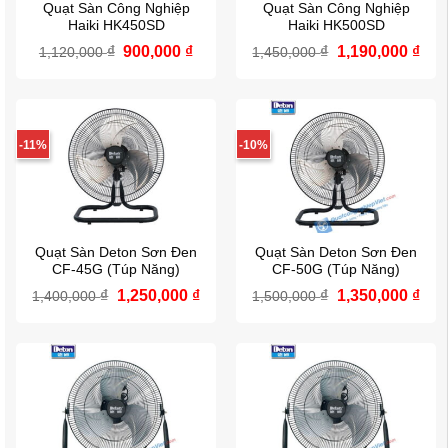
Quạt Sàn Công Nghiệp
Quạt Sàn Công Nghiệp
Haiki HK450SD
Haiki HK500SD
Giá
Giá
Giá
Giá
₫
900,000
₫
₫
1,190,000
₫
1,120,000
1,450,000
gốc
hiện
gốc
hiệ
là:
tại
là:
tại
1,120,000 ₫.
là:
1,450,000 ₫.
là:
900,000 ₫.
1,19
-11%
-10%
Quạt Sàn Deton Sơn Đen
Quạt Sàn Deton Sơn Đen
CF-45G (Túp Năng)
CF-50G (Túp Năng)
Giá
Giá
Giá
Giá
₫
1,250,000
₫
₫
1,350,000
₫
1,400,000
1,500,000
gốc
hiện
gốc
hiệ
là:
tại
là:
tại
1,400,000 ₫.
là:
1,500,000 ₫.
là:
1,250,000 ₫.
1,35