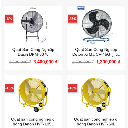
là:
tại
là:
tại
6,200,000 ₫.
là:
2,600,000 ₫.
là:
5,850,000 ₫.
2,43
-6%
-25%
Quạt Sàn Công Nghiệp
Quạt Sàn Công Nghiệp
Dasin DFM-3076
Deton Xi Mạ CF-45G (Túp
Năng)
Giá
Giá
Giá
Giá
₫
3,400,000
₫
₫
1,200,000
₫
3,630,000
1,600,000
gốc
hiện
gốc
hiệ
là:
tại
là:
tại
3,630,000 ₫.
là:
1,600,000 ₫.
là:
3,400,000 ₫.
1,20
-15%
-18%
Quạt sàn công nghiệp di
Quạt sàn công nghiệp di
động Deton HVF-105L
động Deton HVF-60L