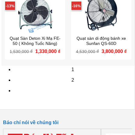
-13%
-16%
Quạt Sàn Deton Xi Mạ FE-
Quạt sàn di động bánh xe
50 ( Không Tuốc Năng)
Sunfan QS-60D
Giá
Giá
Giá
Giá
₫
1,330,000
₫
₫
3,800,000
₫
1,530,000
4,530,000
gốc
hiện
gốc
hiệ
là:
tại
là:
tại
1,530,000 ₫.
là:
4,530,000 ₫.
là:
1
1,330,000 ₫.
3,80
2
Báo chí nói về chúng tôi