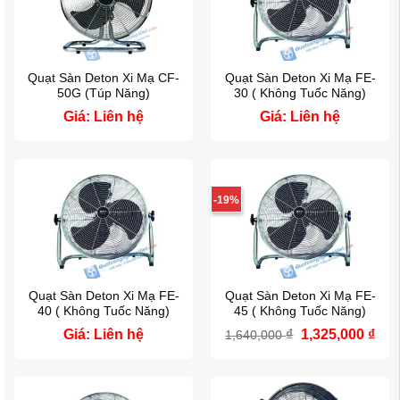
Quạt Sàn Deton Xi Mạ CF-
Quạt Sàn Deton Xi Mạ FE-
50G (Túp Năng)
30 ( Không Tuốc Năng)
Giá: Liên hệ
Giá: Liên hệ
-19%
Quạt Sàn Deton Xi Mạ FE-
Quạt Sàn Deton Xi Mạ FE-
40 ( Không Tuốc Năng)
45 ( Không Tuốc Năng)
Giá
Giá
Giá: Liên hệ
₫
1,325,000
₫
1,640,000
gốc
hiệ
là:
tại
1,640,000 ₫.
là:
1,32