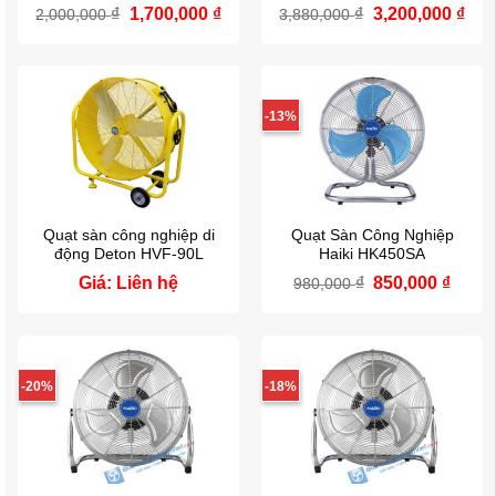
Giá
Giá
Giá
Giá
₫
1,700,000
₫
₫
3,200,000
₫
2,000,000
3,880,000
gốc
hiện
gốc
hiệ
là:
tại
là:
tại
2,000,000 ₫.
là:
3,880,000 ₫.
là:
1,700,000 ₫.
3,20
-13%
Quạt sàn công nghiệp di
Quạt Sàn Công Nghiệp
động Deton HVF-90L
Haiki HK450SA
Giá
Giá
Giá: Liên hệ
₫
850,000
₫
980,000
gốc
hiện
là:
tại
980,000 ₫.
là:
850,0
-20%
-18%