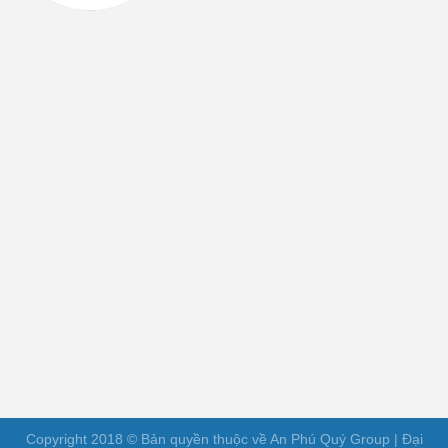
Copyright 2018 © Bản quyền thuộc về An Phú Quý Group | Đại