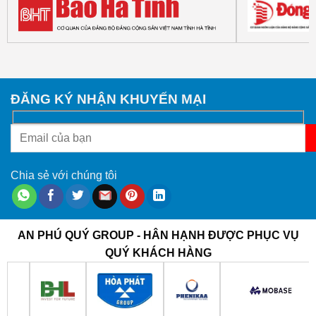
ĐĂNG KÝ NHẬN KHUYẾN MẠI
Chia sẻ với chúng tôi
AN PHÚ QUÝ GROUP - HÂN HẠNH ĐƯỢC PHỤC VỤ
QUÝ KHÁCH HÀNG