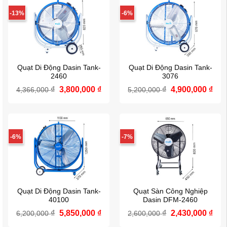
-13%
-6%
Quạt Di Động Dasin Tank-
Quạt Di Động Dasin Tank-
2460
3076
Giá
Giá
Giá
Giá
₫
3,800,000
₫
₫
4,900,000
₫
4,366,000
5,200,000
gốc
hiện
gốc
hiệ
là:
tại
là:
tại
4,366,000 ₫.
là:
5,200,000 ₫.
là:
3,800,000 ₫.
4,90
-6%
-7%
Quạt Di Động Dasin Tank-
Quạt Sàn Công Nghiệp
40100
Dasin DFM-2460
Giá
Giá
Giá
Giá
₫
5,850,000
₫
₫
2,430,000
₫
6,200,000
2,600,000
gốc
hiện
gốc
hiệ