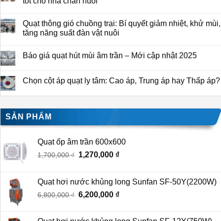
tốt cho nhà chăn nuôi
Quạt thông gió chuồng trại: Bí quyết giảm nhiệt, khử mùi,
tăng năng suất đàn vật nuôi
Báo giá quạt hút mùi âm trần – Mới cập nhật 2025
Chọn cột áp quạt ly tâm: Cao áp, Trung áp hay Thấp áp?
SẢN PHẨM
Quạt ốp âm trần 600x600
Giá
1,270,000
₫
Giá
1,700,000
₫
gốc
hiện
là:
tại
Quạt hơi nước khủng long Sunfan SF-50Y(2200W)
1,700,000 ₫.
là:
Giá
6,200,000
₫
Giá
6,800,000
₫
1,270,000 ₫.
gốc
hiện
là:
tại