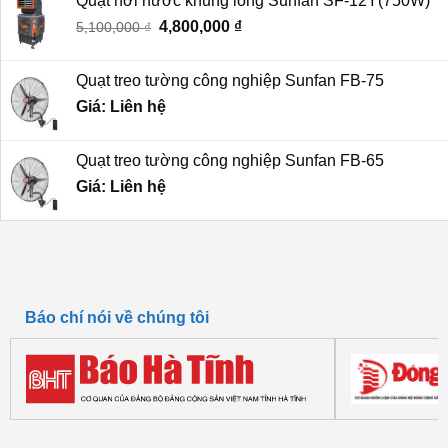
Quạt hơi nước khủng long Sunfan SF-12Y(750W)
6,800,000 ₫.
là:
Giá
4,800,000
₫
Giá
5,100,000
₫
6,200,000 ₫.
gốc
hiện
là:
tại
Quạt treo tường công nghiệp Sunfan FB-75
5,100,000 ₫.
là:
Giá: Liên hệ
4,800,000 ₫.
Quạt treo tường công nghiệp Sunfan FB-65
Giá: Liên hệ
Báo chí nói về chúng tôi