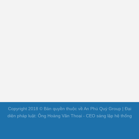
Copyright 2018 © Bản quyền thuộc về An Phú Quý Group | Đại
diện pháp luật: Ông Hoàng Văn Thoại - CEO sáng lập hệ thống