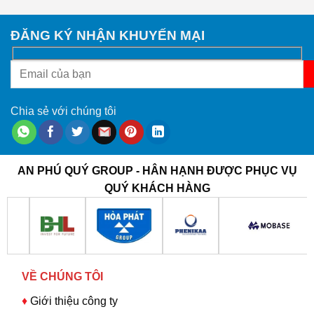
ĐĂNG KÝ NHẬN KHUYẾN MẠI
Chia sẻ với chúng tôi
AN PHÚ QUÝ GROUP - HÂN HẠNH ĐƯỢC PHỤC VỤ
QUÝ KHÁCH HÀNG
VỀ CHÚNG TÔI
♦
Giới thiệu công ty