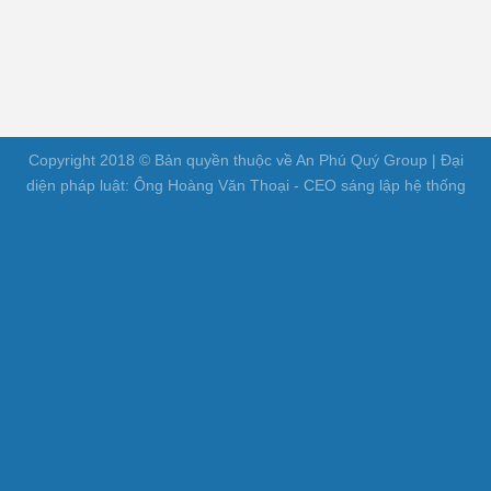
Copyright 2018 © Bản quyền thuộc về An Phú Quý Group | Đại
diện pháp luật: Ông Hoàng Văn Thoại - CEO sáng lập hệ thống