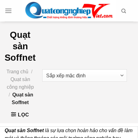
Chuyển
đến
nội
dung
Quạt
sàn
Soffnet
Trang chủ
/
Quạt sàn
công nghiệp
/
Quạt sàn
Soffnet
LỌC
Quạt sàn Soffnet
là sự lựa chọn hoàn hảo cho vấn đề làm