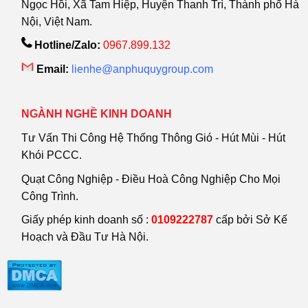
Ngọc Hồi, Xã Tam Hiệp, Huyện Thanh Trì, Thành phố Hà
Nội, Việt Nam.
Hotline/Zalo:
0967.899.132
Email:
lienhe@anphuquygroup.com
NGÀNH NGHỀ KINH DOANH
Tư Vấn Thi Công Hệ Thống Thông Gió - Hút Mùi - Hút
Khói PCCC.
Quạt Công Nghiệp - Điều Hoà Công Nghiệp Cho Mọi
Công Trình.
Giấy phép kinh doanh số :
0109222787
cấp bởi Sở Kế
Hoạch và Đầu Tư Hà Nội.