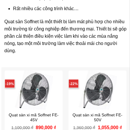
Rất nhiều các công trình khác…
Quạt sàn Soffnet là một thiết bị làm mát phù hợp cho nhiều
môi trường từ công nghiệp đến thương mại. Thiết bị sẽ góp
phần cải thiện điều kiện việc làm khi vào các mùa nắng
nóng, tạo một môi trường làm việc thoải mái cho người
dùng.
-19%
-22%
Quạt sàn xi mã Soffnet FE-
Quạt sàn xi mã Soffnet FE-
45V
50V
₫
Giá
890,000
₫
Giá
₫
Giá
1,055,000
₫
Giá
1,100,000
1,360,000