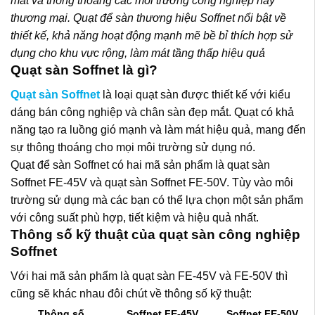
mát và thông thoáng các môi trường công nghiệp hay
thương mại. Quạt để sàn thương hiệu Soffnet nổi bật về
thiết kế, khả năng hoạt động mạnh mẽ bề bỉ thích hợp sử
dụng cho khu vực rộng, làm mát tầng thấp hiệu quả
Quạt sàn Soffnet là gì?
Quạt sàn Soffnet
là loại quạt sàn được thiết kế với kiểu
dáng bán công nghiệp và chân sàn đẹp mắt. Quạt có khả
năng tạo ra luồng gió mạnh và làm mát hiệu quả, mang đến
sự thông thoáng cho mọi môi trường sử dụng nó.
Quạt để sàn Soffnet có hai mã sản phẩm là quạt sàn
Soffnet FE-45V và quạt sàn Soffnet FE-50V. Tùy vào môi
trường sử dụng mà các bạn có thể lựa chọn một sản phẩm
với công suất phù hợp, tiết kiệm và hiệu quả nhất.
Thông số kỹ thuật của quạt sàn công nghiệp
Soffnet
Với hai mã sản phẩm là quạt sàn FE-45V và FE-50V thì
cũng sẽ khác nhau đôi chút về thông số kỹ thuật:
Thông số
Soffnet FE-45V
Soffnet FE-50V