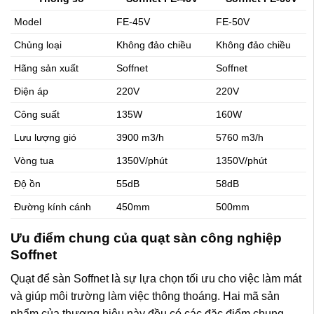
Model
FE-45V
FE-50V
Chủng loại
Không đảo chiều
Không đảo chiều
Hãng sản xuất
Soffnet
Soffnet
Điện áp
220V
220V
Công suất
135W
160W
Lưu lượng gió
3900 m3/h
5760 m3/h
Vòng tua
1350V/phút
1350V/phút
Độ ồn
55dB
58dB
Đường kính cánh
450mm
500mm
Ưu điểm chung của quạt sàn công nghiệp
Soffnet
Quạt để sàn Soffnet là sự lựa chọn tối ưu cho việc làm mát
và giúp môi trường làm việc thông thoáng. Hai mã sản
phẩm của thương hiệu này đều có các đặc điểm chung