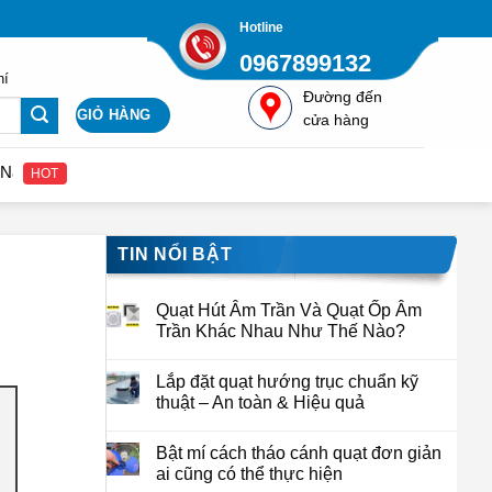
Hotline
0967899132
hí
Đường đến
GIỎ HÀNG
cửa hàng
ên hệ để nhận được giá gốc từ nhà cung cấp Quatcongnghiepviet.com
HOT
TIN NỔI BẬT
Quạt Hút Âm Trần Và Quạt Ốp Âm
Trần Khác Nhau Như Thế Nào?
Lắp đặt quạt hướng trục chuẩn kỹ
thuật – An toàn & Hiệu quả
Bật mí cách tháo cánh quạt đơn giản
ai cũng có thể thực hiện