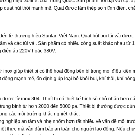
thương hiệu Soffnet của Trung Quốc. Sản phẩm nổi bật với cột á
 quạt hút thổi mạnh mẽ. Quạt được làm thép sơn tĩnh điện, ch
i đến từ thương hiệu Sunfan Việt Nam. Quạt hút bụi túi vải được 
 tâm và các túi vải. Sản phẩm có nhiều công suất khác nhau từ 
g điện áp 220V hoặc 380V.
 inox giúp thiết bị có thể hoạt động bền bỉ trong mọi điều kiện
t động mạnh mẽ, ổn định giúp loại bỏ khói bụi, khí thải, khí nón
 được từ inox 304. Thiết bị có thiết kế hình sò nhỏ nhắn hơn c
o trung bình từ hơn 2000 đến 5000 pa. Thiết bị thường được dù
 trong các môi trường khắc nghiệt khác.
ông nghiệp an tâm và nhẹ nhõm hơn rất nhiều về vấn đề môi trư
thiết thực mà vẫn đảm bảo an toàn cho người lao động. Nếu ch