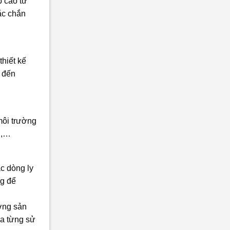
p cao từ
ắc chắn
thiết kế
1 đến
 môi trường
g,…
ác dòng ly
ng để
ờng sản
ưa từng sử