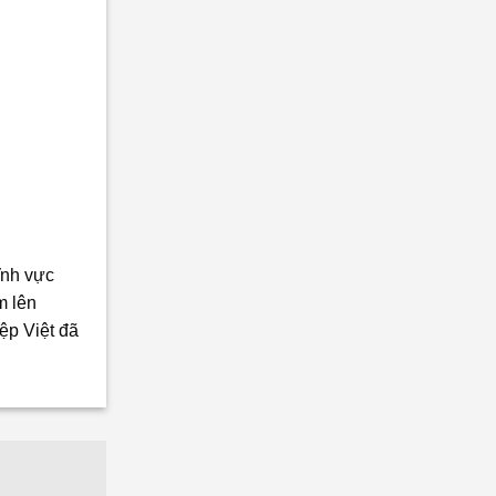
ĩnh vực
m lên
ệp Việt đã