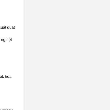
suất quạt
 nghiệt
it, hoá