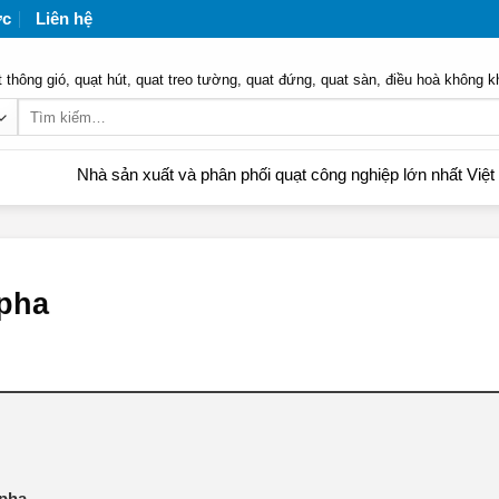
ức
Liên hệ
 thông gió, quạt hút, quat treo tường, quat đứng, quat sàn, điều hoà không k
Tìm
kiếm:
Nhà sản xuất và phân phối quạt công nghiệp lớn nhất Việt Nam | Li
 pha
 pha