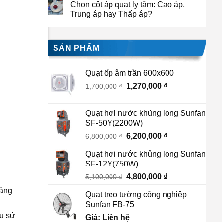
Chọn cột áp quạt ly tâm: Cao áp,
Trung áp hay Thấp áp?
SẢN PHẨM
Quạt ốp âm trần 600x600
Giá
1,270,000
₫
Giá
1,700,000
₫
gốc
hiện
là:
tại
Quạt hơi nước khủng long Sunfan
1,700,000 ₫.
là:
SF-50Y(2200W)
1,270,000 ₫.
Giá
6,200,000
₫
Giá
6,800,000
₫
gốc
hiện
Quạt hơi nước khủng long Sunfan
là:
tại
SF-12Y(750W)
6,800,000 ₫.
là:
Giá
4,800,000
₫
Giá
5,100,000
₫
6,200,000 ₫.
gốc
hiện
năng
Quạt treo tường công nghiệp
là:
tại
Sunfan FB-75
5,100,000 ₫.
là:
ầu sử
Giá: Liên hệ
4,800,000 ₫.