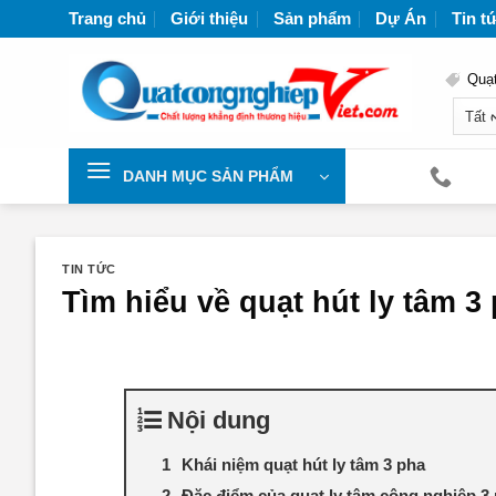
Chuyển
Trang chủ
Giới thiệu
Sản phẩm
Dự Án
Tin t
đến
nội
Quạt
dung
DANH MỤC SẢN PHẨM
TIN TỨC
Tìm hiểu về quạt hút ly tâm 3
Nội dung
Khái niệm quạt hút ly tâm 3 pha
Đặc điểm của quạt ly tâm công nghiệp 3