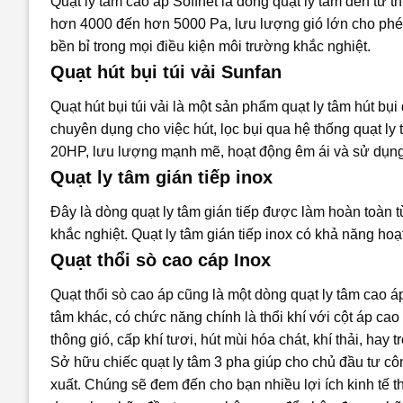
Quạt ly tâm cao áp Soffnet là dòng quạt ly tâm đến từ 
hơn 4000 đến hơn 5000 Pa, lưu lượng gió lớn cho phép
bền bỉ trong mọi điều kiện môi trường khắc nghiệt.
Quạt hút bụi túi vải Sunfan
Quạt hút bụi túi vải là một sản phẩm quạt ly tâm hút bụ
chuyên dụng cho việc hút, lọc bụi qua hệ thống quạt ly
20HP, lưu lượng mạnh mẽ, hoạt động êm ái và sử dụn
Quạt ly tâm gián tiếp inox
Đây là dòng quạt ly tâm gián tiếp được làm hoàn toàn từ
khắc nghiệt. Quạt ly tâm gián tiếp inox có khả năng hoạ
Quạt thổi sò cao cáp Inox
Quạt thổi sò cao áp cũng là một dòng quạt ly tâm cao áp
tâm khác, có chức năng chính là thổi khí với cột áp ca
thông gió, cấp khí tươi, hút mùi hóa chát, khí thải, hay
Sở hữu chiếc quạt ly tâm 3 pha giúp cho chủ đầu tư c
xuất. Chúng sẽ đem đến cho bạn nhiều lợi ích kinh tế 