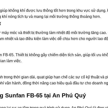
 giúp không khí được lưu thông tốt hơn trong khu vực sử dụng.
 khí nóng tích tụ và mang lại môi trường thông thoáng hơn.
t
 máy móc và thiết bị thường làm nhiệt độ môi trường tăng cao.
ảm nhiệt và tạo điều kiện làm việc dễ chịu hơn cho người lao đ
n FB-65. Thiết bị không gây chiếm diện tích sàn, giúp tối ưu kh
ian làm việc.
trong thời gian dài, quạt giúp hạn chế các sự cố kỹ thuật và ph
phí vận hành, đồng thời nâng cao hiệu quả đầu tư cho doanh ng
g Sunfan FB-65 tại An Phú Quý
ang lại sự an tâm trong quá trình sử dụng
. An Phú Quý là đơn v