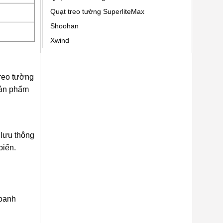
Quạt treo tường SuperliteMax
Shoohan
Xwind
treo tường
 sản phẩm
 lưu thông
biến.
doanh