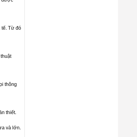
 tế. Từ đó
 thuật
ọi thông
n thiết.
ừa và lớn.