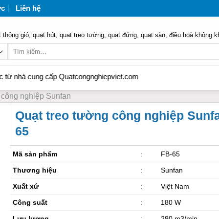
ức
Liên hệ
 thông gió, quạt hút, quat treo tường, quat đứng, quat sàn, điều hoà không k
Tìm
kiếm:
à cung cấp Quatcongnghiepviet.com
o công nghiệp Sunfan
Quạt treo tường công nghiệp Sunf
65
Mã sản phẩm
:
FB-65
Thương hiệu
:
Sunfan
Xuất xứ
:
Việt Nam
Công suất
:
180 W
Lưu lượng
:
290 m3/min