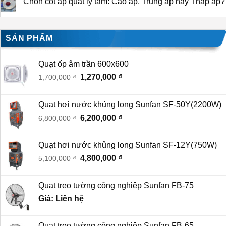
Chọn cột áp quạt ly tâm: Cao áp, Trung áp hay Thấp áp?
SẢN PHẨM
Quạt ốp âm trần 600x600
Giá
Giá
1,270,000
₫
1,700,000
₫
gốc
hiện
là:
tại
Quạt hơi nước khủng long Sunfan SF-50Y(2200W)
1,700,000 ₫.
là:
Giá
Giá
6,200,000
₫
6,800,000
₫
1,270,000 ₫.
gốc
hiện
là:
tại
Quạt hơi nước khủng long Sunfan SF-12Y(750W)
6,800,000 ₫.
là:
Giá
Giá
4,800,000
₫
5,100,000
₫
6,200,000 ₫.
gốc
hiện
là:
tại
Quạt treo tường công nghiệp Sunfan FB-75
5,100,000 ₫.
là:
Giá: Liên hệ
4,800,000 ₫.
Quạt treo tường công nghiệp Sunfan FB-65