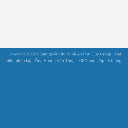
Copyright 2018 © Bản quyền thuộc về An Phú Quý Group | Đại
diện pháp luật: Ông Hoàng Văn Thoại - CEO sáng lập hệ thống