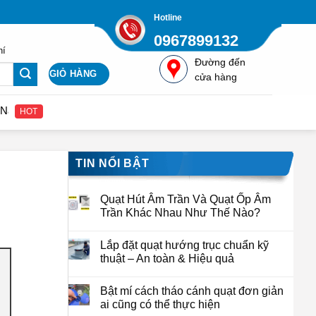
Hotline
0967899132
hí
Đường đến
GIỎ HÀNG
cửa hàng
n hệ để nhận được giá gốc từ nhà cung cấp Quatcongnghiepviet.com
HOT
TIN NỔI BẬT
Quạt Hút Âm Trần Và Quạt Ốp Âm
Trần Khác Nhau Như Thế Nào?
Lắp đặt quạt hướng trục chuẩn kỹ
thuật – An toàn & Hiệu quả
Bật mí cách tháo cánh quạt đơn giản
ai cũng có thể thực hiện