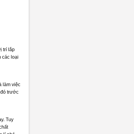
trí lắp
 các loại
à làm việc
 đó trước
ay. Tuy
chất