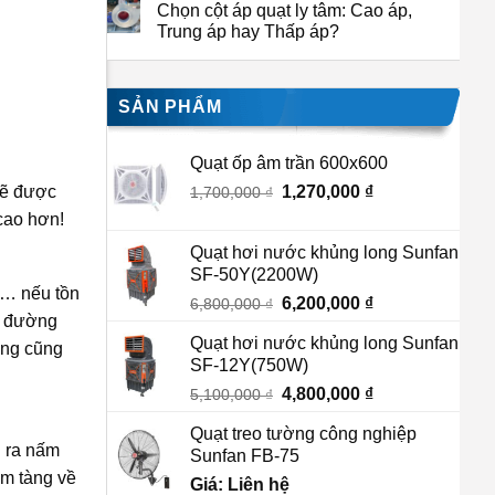
Chọn cột áp quạt ly tâm: Cao áp,
Trung áp hay Thấp áp?
SẢN PHẨM
Quạt ốp âm trần 600x600
sẽ được
Giá
1,270,000
₫
Giá
1,700,000
₫
gốc
hiện
cao hơn!
là:
tại
Quạt hơi nước khủng long Sunfan
1,700,000 ₫.
là:
SF-50Y(2200W)
1,270,000 ₫.
ng… nếu tồn
Giá
6,200,000
₫
Giá
6,800,000
₫
ề đường
gốc
hiện
Quạt hơi nước khủng long Sunfan
ởng cũng
là:
tại
SF-12Y(750W)
6,800,000 ₫.
là:
Giá
4,800,000
₫
Giá
5,100,000
₫
6,200,000 ₫.
gốc
hiện
Quạt treo tường công nghiệp
là:
tại
h ra nấm
Sunfan FB-75
5,100,000 ₫.
là:
ềm tàng về
Giá: Liên hệ
4,800,000 ₫.