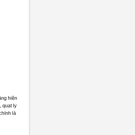
ăng hiện
 quạt ly
chính là