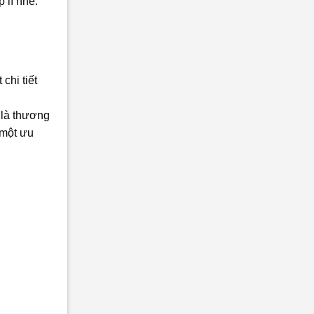
 lí nhé.
chi tiết
 là thương
 một ưu