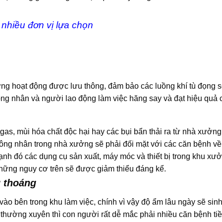
 nhiều đơn vị lựa chọn
ưởng hoạt động được lưu thông, đảm bảo các luồng khí tù đọng 
ông nhân và người lao động làm việc hăng say và đạt hiệu quả 
g gas, mùi hóa chất độc hại hay các bụi bẩn thải ra từ nhà xưở
công nhân trong nhà xưởng sẽ phải đối mặt với các căn bệnh v
nh đó các dụng cụ sản xuất, máy móc và thiết bị trong khu xư
hững nguy cơ trên sẽ được giảm thiểu đáng kể.
 thoáng
o bên trong khu làm việc, chính vì vậy độ ẩm lâu ngày sẽ sin
thường xuyên thì con người rất dễ mắc phải nhiều căn bệnh ti