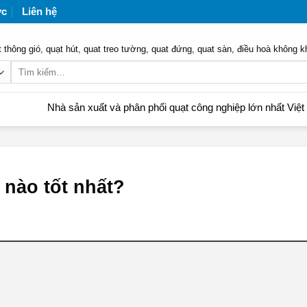
ức
Liên hệ
 thông gió, quạt hút, quat treo tường, quat đứng, quat sàn, điều hoà không k
Tìm
kiếm:
hà sản xuất và phân phối quạt công nghiệp lớn nhất Việt Nam | Liê
 nào tốt nhất?