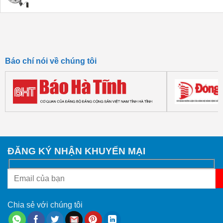
Báo chí nói về chúng tôi
ĐĂNG KÝ NHẬN KHUYẾN MẠI
Chia sẻ với chúng tôi