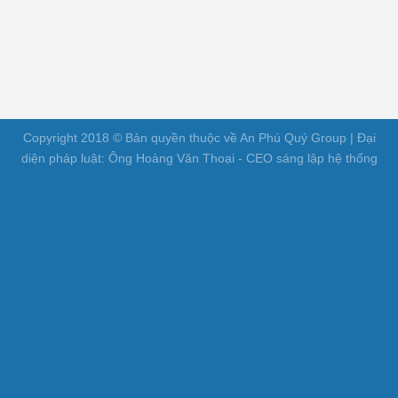
Copyright 2018 © Bản quyền thuộc về An Phú Quý Group | Đại
diện pháp luật: Ông Hoàng Văn Thoại - CEO sáng lập hệ thống