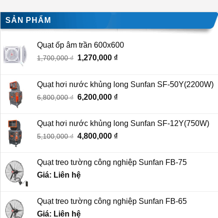
SẢN PHẨM
Quạt ốp âm trần 600x600
Giá
1,270,000
₫
Giá
1,700,000
₫
gốc
hiện
là:
tại
Quạt hơi nước khủng long Sunfan SF-50Y(2200W)
1,700,000 ₫.
là:
Giá
6,200,000
₫
Giá
6,800,000
₫
1,270,000 ₫.
gốc
hiện
là:
tại
Quạt hơi nước khủng long Sunfan SF-12Y(750W)
6,800,000 ₫.
là:
Giá
4,800,000
₫
Giá
5,100,000
₫
6,200,000 ₫.
gốc
hiện
là:
tại
Quạt treo tường công nghiệp Sunfan FB-75
5,100,000 ₫.
là:
Giá: Liên hệ
4,800,000 ₫.
Quạt treo tường công nghiệp Sunfan FB-65
Giá: Liên hệ