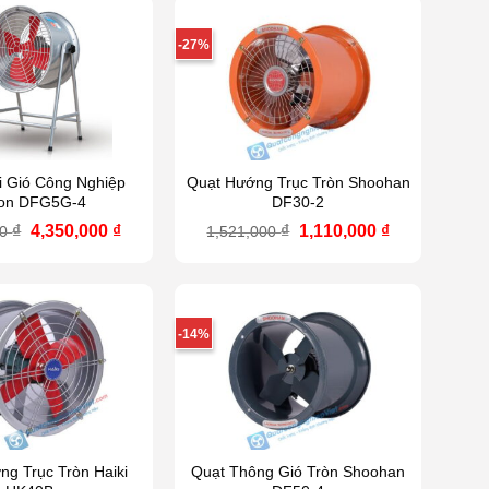
-27%
i Gió Công Nghiệp
Quạt Hướng Trục Tròn Shoohan
on DFG5G-4
DF30-2
Giá
Giá
Giá
Giá
₫
4,350,000
₫
₫
1,110,000
₫
00
1,521,000
gốc
hiện
gốc
hiện
là:
tại
là:
tại
4,950,000 ₫.
là:
1,521,000 ₫.
là:
4,350,000 ₫.
1,110,000 ₫.
-14%
g Trục Tròn Haiki
Quạt Thông Gió Tròn Shoohan