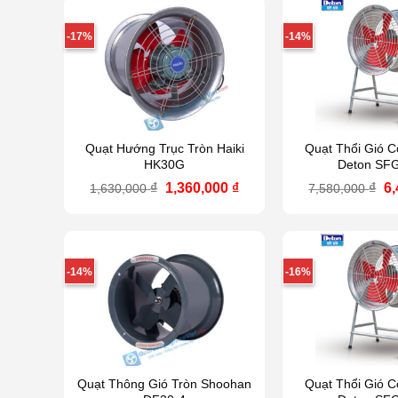
-17%
-14%
Quạt Hướng Trục Tròn Haiki
Quạt Thổi Gió 
HK30G
Deton SF
Giá
Giá
Gi
₫
1,360,000
₫
₫
6
1,630,000
7,580,000
gốc
hiện
g
là:
tại
là
1,630,000 ₫.
là:
7,
1,360,000 ₫.
-14%
-16%
Quạt Thông Gió Tròn Shoohan
Quạt Thổi Gió 