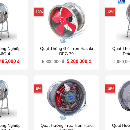
-10%
-12%
Công Nghiệp
Quạt Thông Gió Tròn Hasaki
Quạt Thổ
G6G-4
DFG 70
Det
á
Giá
Giá
Giá
,485,000
₫
₫
5,200,000
₫
5,800,000
4,950,0
ốc
hiện
gốc
hiện
:
tại
là:
tại
580,000 ₫.
là:
5,800,000 ₫.
là:
6,485,000 ₫.
5,200,000 ₫.
-8%
-18%
Công Nghiệp
Quạt Hướng Trục Tròn Haiki
Quạt Hướn