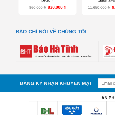
DF30-4
Deton SF
Giá
Giá
G
₫
830,000
₫
₫
9
960,000
11,650,000
gốc
hiện
g
là:
tại
là
960,000 ₫.
là:
1
830,000 ₫.
BÁO CHÍ NÓI VỀ CHÚNG TÔI
ĐĂNG KÝ NHẬN KHUYẾN MẠI
AN PH