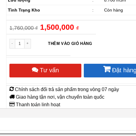
Tình Trạng Kho
:
Còn hàng
Giá
1,500,000
Giá
1,760,000
₫
₫
gốc
hiện
là:
tại
1,760,000 ₫.
là:
Quạt Thông Gió Tròn Shoohan DF60-4 số lượng
THÊM VÀO GIỎ HÀNG
1,500,000 ₫.
Tư vấn
Đặt hàn
Chính sách đổi trả sản phẩm trong vòng 07 ngày
Giao hàng tận nơi, vận chuyển toàn quốc
Thanh toán linh hoạt