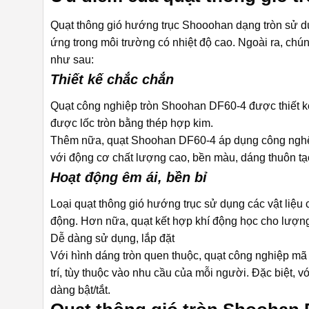
Quạt thông gió hướng trục Shooohan dạng tròn sử dụn
ứng trong môi trường có nhiệt độ cao. Ngoài ra, ch
như sau:
Thiết kế chắc chắn
Quạt công nghiệp tròn Shoohan DF60-4 được thiết k
được lốc tròn bằng thép hợp kim.
Thêm nữa, quạt Shoohan DF60-4 áp dụng công nghệ 
với động cơ chất lượng cao, bền màu, dáng thuôn tạ
Hoạt động êm ái, bền bỉ
Loại quạt thông gió hướng trục sử dụng các vật liệu
động. Hơn nữa, quạt kết hợp khí động học cho lượng g
Dễ dàng sử dụng, lắp đặt
Với hình dáng tròn quen thuộc, quạt công nghiệp mã 
trí, tùy thuộc vào nhu cầu của mỗi người. Đặc biệt, vớ
dàng bật/tắt.