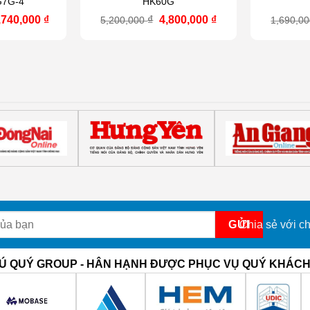
G7G-4
HK60G
iá
Giá
Giá
Giá
,740,000
₫
₫
4,800,000
₫
5,200,000
1,690,0
ốc
hiện
gốc
hiện
:
tại
là:
tại
1,650,000 ₫.
là:
5,200,000 ₫.
là:
9,740,000 ₫.
4,800,000 ₫.
Chia sẻ với ch
Ú QUÝ GROUP - HÂN HẠNH ĐƯỢC PHỤC VỤ QUÝ KHÁC