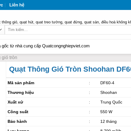
ức
Liên hệ
 thông gió, quạt hút, quat treo tường, quat đứng, quat sàn, điều hoà không k
Tìm
kiếm:
 nhà cung cấp Quatcongnghiepviet.com
gió tròn
Quạt Thông Gió Tròn Shoohan DF6
Mã sản phẩm
:
DF60-4
Thương hiệu
:
Shoohan
Xuất xứ
:
Trung Quốc
Công suất
:
550 W
Bảo hành
:
12 tháng
Lưu lượng
:
8.700 m3/h