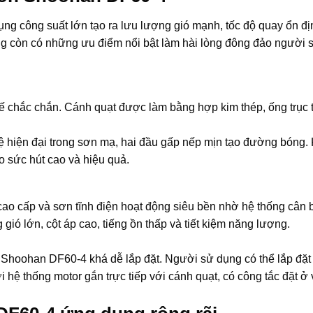
g công suất lớn tạo ra lưu lượng gió mạnh, tốc độ quay ổn đị
úng còn có những ưu điểm nổi bật làm hài lòng đông đảo người
ế chắc chắn. Cánh quạt được làm bằng hợp kim thép, ống trục
hiện đại trong sơn mạ, hai đầu gấp nếp mịn tạo đường bóng.
o sức hút cao và hiệu quả.
 cao cấp và sơn tĩnh điện hoạt động siêu bền nhờ hệ thống cân
ió lớn, cột áp cao, tiếng ồn thấp và tiết kiệm năng lượng.
Shoohan DF60-4 khá dễ lắp đặt. Người sử dụng có thể lắp đặt t
i hệ thống motor gắn trực tiếp với cánh quạt, có công tắc đặt ở vị