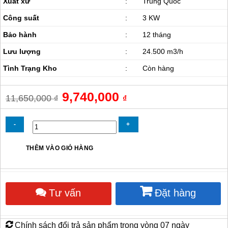
Xuất xứ
:
Trung Quốc
Công suất
:
3 KW
Bảo hành
:
12 tháng
Lưu lượng
:
24.500 m3/h
Tình Trạng Kho
:
Còn hàng
Giá
9,740,000
Giá
11,650,000
₫
₫
gốc
hiện
là:
tại
11,650,000 ₫.
là:
9,740,000 ₫.
Quạt
THÊM VÀO GIỎ HÀNG
Thổi
Gió
Công
Nghiệp
Tư vấn
Đặt hàng
Deton
SFG7G-
4
số
Chính sách đổi trả sản phẩm trong vòng 07 ngày
lượng