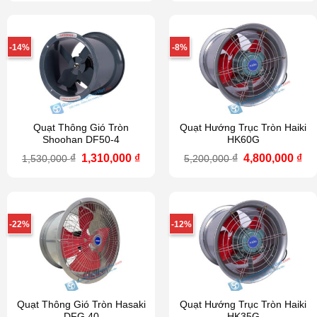
là:
tại
là:
tại
1,360,000 ₫.
là:
1,160,000 ₫.
là:
1,190,000 ₫.
920
-14%
-8%
Quạt Thông Gió Tròn
Quạt Hướng Trục Tròn Haiki
Shoohan DF50-4
HK60G
Giá
Giá
Giá
Gi
₫
1,310,000
₫
₫
4,800,000
₫
1,530,000
5,200,000
gốc
hiện
gốc
hi
là:
tại
là:
tại
1,530,000 ₫.
là:
5,200,000 ₫.
là:
1,310,000 ₫.
4,8
-22%
-12%
Quạt Thông Gió Tròn Hasaki
Quạt Hướng Trục Tròn Haiki
DFG 40
HK35G