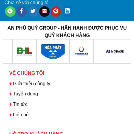
Chia sẻ với chúng tôi
AN PHÚ QUÝ GROUP - HÂN HẠNH ĐƯỢC PHỤC VỤ
QUÝ KHÁCH HÀNG
VỀ CHÚNG TÔI
♦
Giới thiệu công ty
♦
Tuyển dụng
♦
Tin tức
♦
Liên hệ