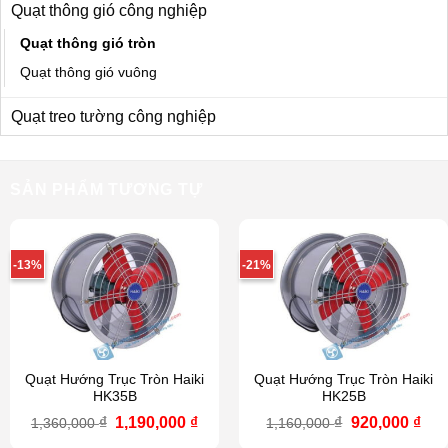
Quạt thông gió công nghiệp
Quạt thông gió tròn
Quạt thông gió vuông
Quạt treo tường công nghiệp
SẢN PHẨM TƯƠNG TỰ
-13%
-21%
Quạt Hướng Trục Tròn Haiki
Quạt Hướng Trục Tròn Haiki
HK35B
HK25B
Giá
Giá
Giá
Giá
₫
1,190,000
₫
₫
920,000
₫
1,360,000
1,160,000
gốc
hiện
gốc
hiệ