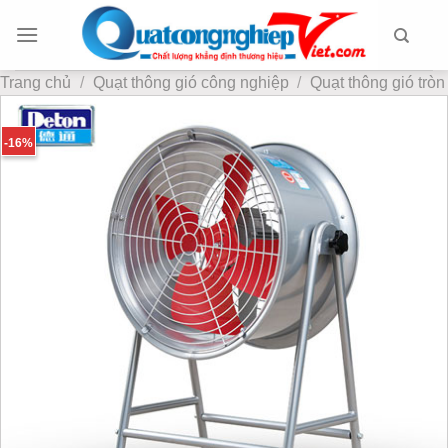
Chuyển
đến
nội
Trang chủ
/
Quạt thông gió công nghiệp
/
Quạt thông gió tròn
dung
-16%