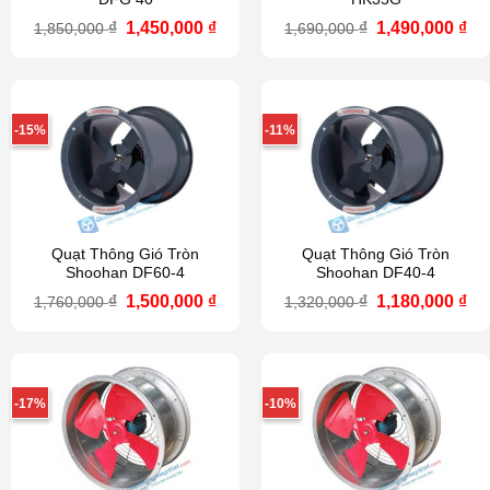
Giá
Giá
Giá
Gi
₫
1,450,000
₫
₫
1,490,000
₫
1,850,000
1,690,000
gốc
hiện
gốc
hi
là:
tại
là:
tại
1,850,000 ₫.
là:
1,690,000 ₫.
là:
1,450,000 ₫.
1,4
-15%
-11%
Quạt Thông Gió Tròn
Quạt Thông Gió Tròn
Shoohan DF60-4
Shoohan DF40-4
Giá
Giá
Giá
Gi
₫
1,500,000
₫
₫
1,180,000
₫
1,760,000
1,320,000
gốc
hiện
gốc
hi
là:
tại
là:
tại
1,760,000 ₫.
là:
1,320,000 ₫.
là:
1,500,000 ₫.
1,1
-17%
-10%