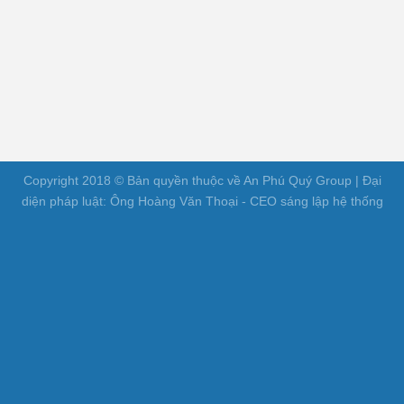
Copyright 2018 © Bản quyền thuộc về An Phú Quý Group | Đại
diện pháp luật: Ông Hoàng Văn Thoại - CEO sáng lập hệ thống