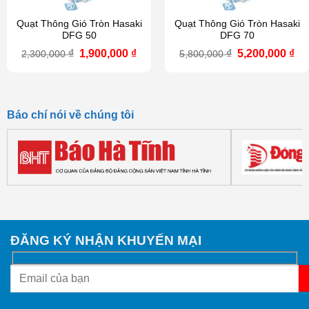
Quạt Thông Gió Tròn Hasaki
Quạt Thông Gió Tròn Hasaki
DFG 50
DFG 70
Giá
Giá
Giá
Gi
₫
1,900,000
₫
₫
5,200,000
₫
2,300,000
5,800,000
gốc
hiện
gốc
hi
là:
tại
là:
tại
2,300,000 ₫.
là:
5,800,000 ₫.
là:
1,900,000 ₫.
5,2
Báo chí nói về chúng tôi
ĐĂNG KÝ NHẬN KHUYẾN MẠI