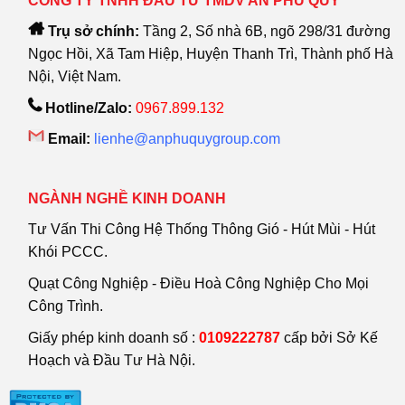
CÔNG TY TNHH ĐẦU TƯ TMDV AN PHÚ QUÝ
Trụ sở chính:
Tầng 2, Số nhà 6B, ngõ 298/31 đường
Ngọc Hồi, Xã Tam Hiệp, Huyện Thanh Trì, Thành phố Hà
Nội, Việt Nam.
Hotline/Zalo:
0967.899.132
Email:
lienhe@anphuquygroup.com
NGÀNH NGHỀ KINH DOANH
Tư Vấn Thi Công Hệ Thống Thông Gió - Hút Mùi - Hút
Khói PCCC.
Quạt Công Nghiệp - Điều Hoà Công Nghiệp Cho Mọi
Công Trình.
Giấy phép kinh doanh số :
0109222787
cấp bởi Sở Kế
Hoạch và Đầu Tư Hà Nội.