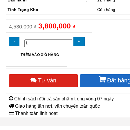
Tình Trạng Kho
:
Còn hàng
Giá
3,800,000
Giá
4,530,000
₫
₫
gốc
hiện
là:
tại
4,530,000 ₫.
là:
3,800,000 ₫.
Quạt
THÊM VÀO GIỎ HÀNG
sàn
di
động
bánh
Tư vấn
Đặt hàn
xe
Sunfan
QS-
60D
Chính sách đổi trả sản phẩm trong vòng 07 ngày
số
lượng
Giao hàng tận nơi, vận chuyển toàn quốc
Thanh toán linh hoạt