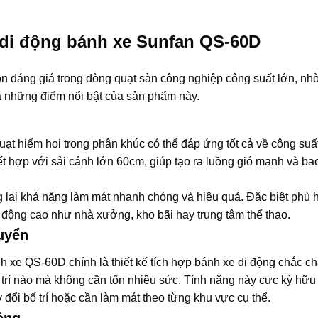
.
 di động bánh xe Sunfan QS-60D
n đáng giá trong dòng quạt sàn công nghiệp công suất lớn, nh
 những điểm nổi bật của sản phẩm này.
ạt hiếm hoi trong phân khúc có thể đáp ứng tốt cả về công suấ
t hợp với sải cánh lớn 60cm, giúp tạo ra luồng gió mạnh và ba
ng lại khả năng làm mát nhanh chóng và hiệu quả. Đặc biệt phù 
 động cao như nhà xưởng, kho bãi hay trung tâm thể thao.
huyển
nh xe QS-60D
chính là thiết kế tích hợp bánh xe di động chắc c
 trí nào mà không cần tốn nhiều sức. Tính năng này cực kỳ hữu 
 đổi bố trí hoặc cần làm mát theo từng khu vực cụ thể.
động