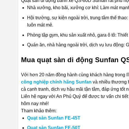
Quạt sàn di động bánh xe QS-60D Sunfan
rất phù hợ
Nhà xưởng, kho bãi, xưởng cơ khí: Làm mát mạnh,
Hội trường, sự kiện ngoài trời, trung tâm thể tha
luôn mát mẻ.
Phòng tập gym, khu sản xuất nhỏ, gara ô tô: Thiế
Quán ăn, nhà hàng ngoài trời, dịch vụ lưu động: G
Mua quạt sàn di động Sunfan QS
Với hơn 20 năm đồng hành cùng khách hàng trong lĩn
công nghiệp chính hãng Sunfan
và nhiều thương h
cả cạnh tranh, dịch vụ hậu mãi tận tâm, đáp ứng tốt
Liên hệ ngay với An Phú Quý để được tư vấn chi tiế
hôm nay nhé!
Tham khảo thêm:
Quạt sàn Sunfan FE-45T
Quạt sàn Sunfan FE-50T