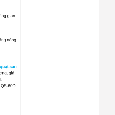
hông gian
nắng nóng.
quạt sàn
ợng, giá
n.
an QS-60D