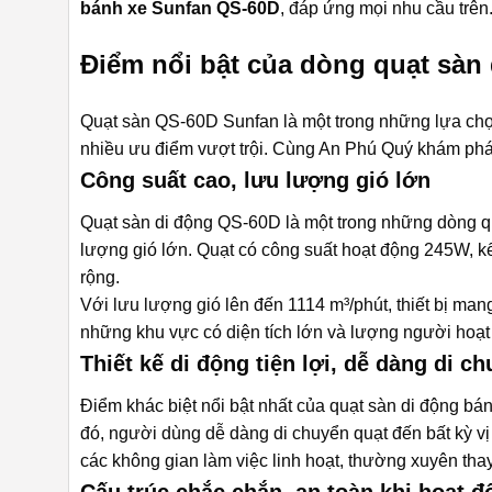
bánh xe Sunfan QS-60D
, đáp ứng mọi nhu cầu trên
Điểm nổi bật của dòng quạt sàn
Quạt sàn QS-60D Sunfan là một trong những lựa chọ
nhiều ưu điểm vượt trội. Cùng An Phú Quý khám phá
Công suất cao, lưu lượng gió lớn
Quạt sàn di động QS-60D
là một trong những dòng qu
lượng gió lớn. Quạt có công suất hoạt động 245W, kế
rộng.
Với lưu lượng gió lên đến 1114 m³/phút, thiết bị ma
những khu vực có diện tích lớn và lượng người hoạt
Thiết kế di động tiện lợi, dễ dàng di c
Điểm khác biệt nổi bật nhất của
quạt sàn di động bá
đó, người dùng dễ dàng di chuyển quạt đến bất kỳ vị
các không gian làm việc linh hoạt, thường xuyên thay
Cấu trúc chắc chắn, an toàn khi hoạt 