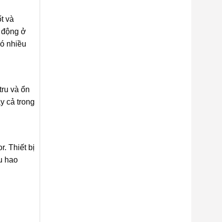
t và
t động ở
có nhiều
tru và ổn
y cả trong
. Thiết bị
êu hao