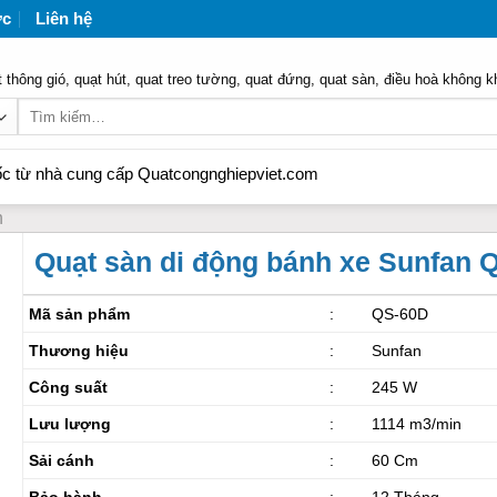
ức
Liên hệ
 thông gió, quạt hút, quat treo tường, quat đứng, quat sàn, điều hoà không k
Tìm
kiếm:
 cung cấp Quatcongnghiepviet.com
n
Quạt sàn di động bánh xe Sunfan 
Mã sản phẩm
:
QS-60D
Thương hiệu
:
Sunfan
Công suất
:
245 W
Lưu lượng
:
1114 m3/min
Sải cánh
:
60 Cm
Bảo hành
:
12 Tháng