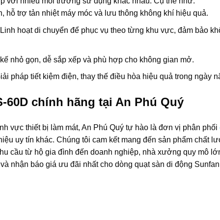
p với nhiều môi trường sử dụng khác nhau. Cụ thể như:
 hỗ trợ tản nhiệt máy móc và lưu thông không khí hiệu quả.
o: Linh hoạt di chuyển để phục vụ theo từng khu vực, đảm bảo k
t kế nhỏ gọn, dễ sắp xếp và phù hợp cho không gian mở.
iải pháp tiết kiệm điện, thay thế điều hòa hiệu quả trong ngày 
-60D chính hãng tại An Phú Quý
h vực thiết bị làm mát, An Phú Quý tự hào là đơn vị phân phối
iệu uy tín khác. Chúng tôi cam kết mang đến sản phẩm chất lư
 nhu cầu từ hộ gia đình đến doanh nghiệp, nhà xưởng quy mô lớ
t và nhận báo giá ưu đãi nhất cho dòng quạt sàn di động Sunf