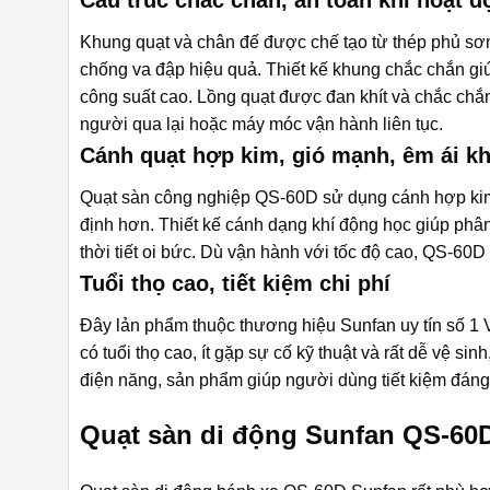
Khung quạt và chân đế được chế tạo từ thép phủ sơn 
chống va đập hiệu quả. Thiết kế khung chắc chắn giú
công suất cao. Lồng quạt được đan khít và chắc chắ
người qua lại hoặc máy móc vận hành liên tục.
Cánh quạt hợp kim, gió mạnh, êm ái kh
Quạt sàn công nghiệp QS-60D
sử dụng cánh hợp kim 
định hơn. Thiết kế cánh dạng khí động học giúp phân
thời tiết oi bức. Dù vận hành với tốc độ cao, QS-60D
Tuổi thọ cao, tiết kiệm chi phí
Đây lản phẩm thuộc thương hiệu Sunfan uy tín số 1 V
có tuổi thọ cao, ít gặp sự cố kỹ thuật và rất dễ vệ sin
điện năng, sản phẩm giúp người dùng tiết kiệm đáng 
Quạt sàn di động Sunfan QS-60