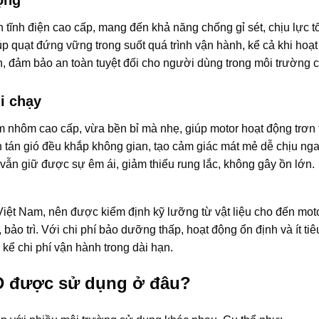
tĩnh điện cao cấp, mang đến khả năng chống gỉ sét, chịu lực tố
p quạt đứng vững trong suốt quá trình vận hành, kể cả khi hoạ
n, đảm bảo an toàn tuyệt đối cho người dùng trong môi trường 
i chạy
nhôm cao cấp, vừa bền bỉ mà nhẹ, giúp motor hoạt động trơn 
 tán gió đều khắp không gian, tạo cảm giác mát mẻ dễ chịu nga
 vẫn giữ được sự êm ái, giảm thiểu rung lắc, không gây ồn lớn.
iệt Nam, nên được kiểm định kỹ lưỡng từ vật liệu cho đến motor
h, bảo trì. Với chi phí bảo dưỡng thấp, hoạt động ổn định và ít ti
kể chi phí vận hành trong dài hạn.
D được sử dụng ở đâu?