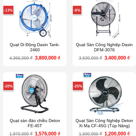
-13%
-6%
Quạt Di Động Dasin Tank-
Quạt Sàn Công Nghiệp Dasin
2460
DFM-3076
Giá
Giá
Giá
Gi
₫
3,800,000
₫
₫
3,400,000
₫
4,366,000
3,630,000
gốc
hiện
gốc
hi
là:
tại
là:
tại
4,366,000 ₫.
là:
3,630,000 ₫.
là:
3,800,000 ₫.
3,4
-20%
-25%
Quạt sàn đảo chiều Deton
Quạt Sàn Công Nghiệp Deton
FE-45T
Xi Mạ CF-45G (Túp Năng)
Giá
Giá
Giá
Gi
₫
1,576,000
₫
₫
1,200,000
₫
1,970,000
1,600,000