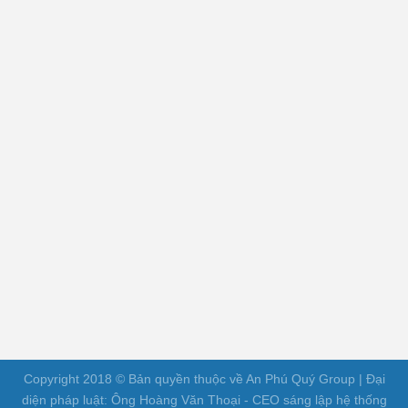
Copyright 2018 © Bản quyền thuộc về An Phú Quý Group | Đại
diện pháp luật: Ông Hoàng Văn Thoại - CEO sáng lập hệ thống