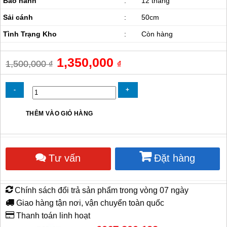
Bảo hành
:
12 tháng
Sải cánh
:
50cm
Tình Trạng Kho
:
Còn hàng
Giá
1,350,000
Giá
1,500,000
₫
₫
gốc
hiện
là:
tại
1,500,000 ₫.
là:
1,350,000 ₫.
Quạt
THÊM VÀO GIỎ HÀNG
Sàn
Deton
Sơn
Đen
Tư vấn
Đặt hàng
CF-
50G
(Túp
Năng)
Chính sách đổi trả sản phẩm trong vòng 07 ngày
số
lượng
Giao hàng tận nơi, vận chuyển toàn quốc
Thanh toán linh hoạt