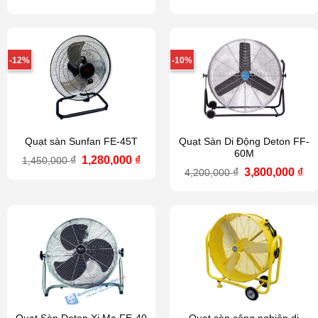
gốc
hiện
gốc
hi
là:
tại
là:
tại
1,970,000 ₫.
là:
1,600,000 ₫.
là:
1,576,000 ₫.
1,2
-12%
-10%
Quạt sàn Sunfan FE-45T
Quạt Sàn Di Động Deton FF-
60M
Giá
Giá
₫
1,280,000
₫
1,450,000
gốc
hiện
Giá
Gi
₫
3,800,000
₫
4,200,000
là:
tại
gốc
hi
1,450,000 ₫.
là:
là:
tại
1,280,000 ₫.
4,200,000 ₫.
là:
3,8