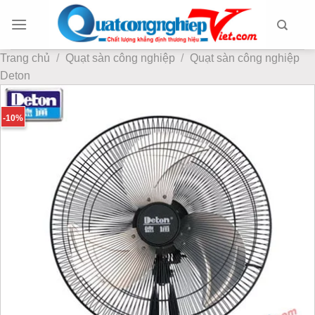
Chuyển
đến
nội
Trang chủ
/
Quạt sàn công nghiệp
/
Quạt sàn công nghiệp
dung
Deton
-10%