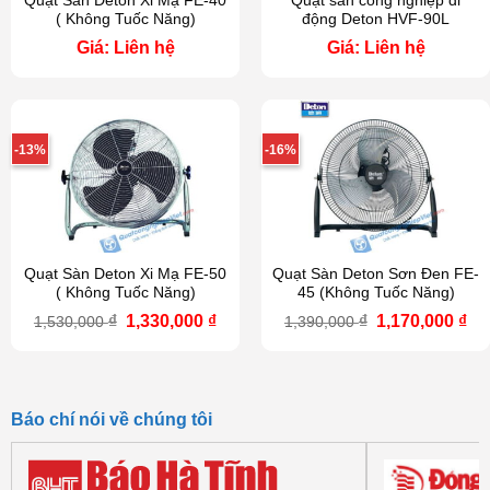
Quạt Sàn Deton Xi Mạ FE-40
Quạt sàn công nghiệp di
( Không Tuốc Năng)
động Deton HVF-90L
Giá: Liên hệ
Giá: Liên hệ
-13%
-16%
Quạt Sàn Deton Xi Mạ FE-50
Quạt Sàn Deton Sơn Đen FE-
( Không Tuốc Năng)
45 (Không Tuốc Năng)
Giá
Giá
Giá
Gi
₫
1,330,000
₫
₫
1,170,000
₫
1,530,000
1,390,000
gốc
hiện
gốc
hi
là:
tại
là:
tại
1,530,000 ₫.
là:
1,390,000 ₫.
là:
1,330,000 ₫.
1,1
Báo chí nói về chúng tôi