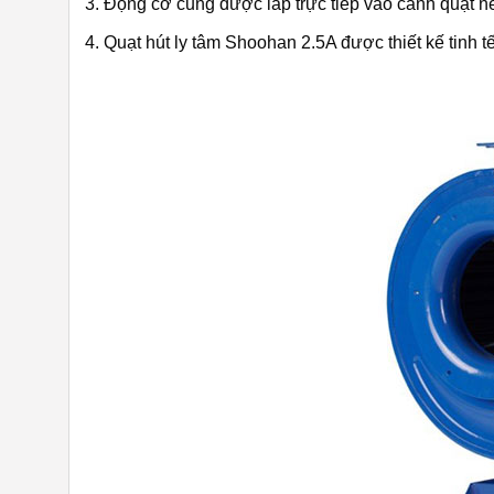
Động cơ cũng được lắp trực tiếp vào cánh quạt n
Quạt hút ly tâm Shoohan 2.5A được thiết kế tinh tế