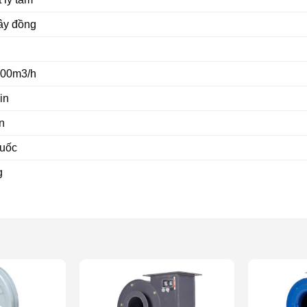
ây đồng
100m3/h
in
n
Quốc
g