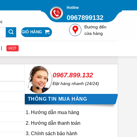
Hotline
0967899132
hí
Đường đến
GIỎ HÀNG
cửa hàng
 để nhận được giá gốc từ nhà cung cấp Quatcongnghiepviet.com
HOT
0967.899.132
Đặt hàng nhanh (24/24)
THÔNG TIN MUA HÀNG
Hướng dẫn mua hàng
Hướng dẫn thanh toán
Chính sách bảo hành