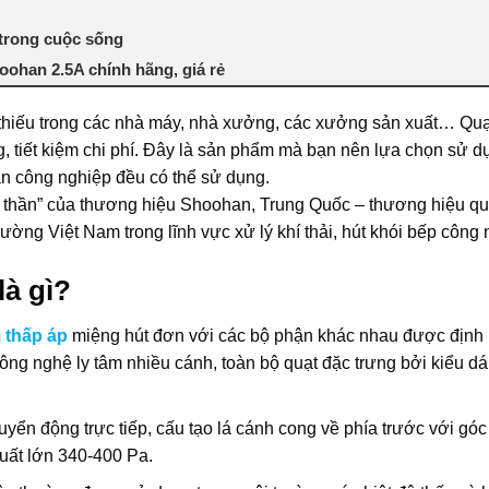
 trong cuộc sống
oohan 2.5A chính hãng, giá rẻ
ể thiếu trong các nhà máy, nhà xưởng, các xưởng sản xuất… Quạ
g, tiết kiệm chi phí. Đây là sản phẩm mà bạn nên lựa chọn sử dụ
an công nghiệp đều có thể sử dụng.
h thần” của thương hiệu Shoohan, Trung Quốc – thương hiệu quạ
ường Việt Nam trong lĩnh vực xử lý khí thải, hút khói bếp công 
là gì?
m thấp áp
miệng hút đơn với các bộ phận khác nhau được định
ông nghệ ly tâm nhiều cánh, toàn bộ quạt đặc trưng bởi kiểu d
uyển động trực tiếp,
cấu tạo lá cánh cong về phía trước với gó
uất lớn 340-400 Pa.