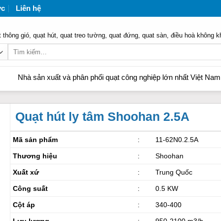
ức
Liên hệ
 thông gió, quạt hút, quat treo tường, quat đứng, quat sàn, điều hoà không k
Tìm
kiếm:
ản xuất và phân phối quạt công nghiệp lớn nhất Việt Nam | Liên hệ
Quạt hút ly tâm Shoohan 2.5A
Mã sản phẩm
:
11-62N0.2.5A
Thương hiệu
:
Shoohan
Xuất xứ
:
Trung Quốc
Công suất
:
0.5 KW
Cột áp
:
340-400
Lưu lượng
:
950-2100 m3/h