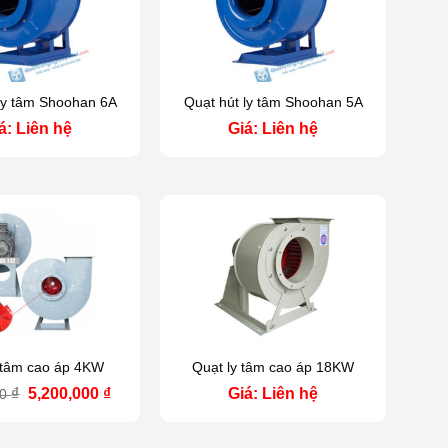
ly tâm Shoohan 6A
Quạt hút ly tâm Shoohan 5A
á: Liên hệ
Giá: Liên hệ
 tâm cao áp 4KW
Quạt ly tâm cao áp 18KW
Giá
Giá
₫
5,200,000
₫
Giá: Liên hệ
00
gốc
hiện
là:
tại
6,300,000 ₫.
là: