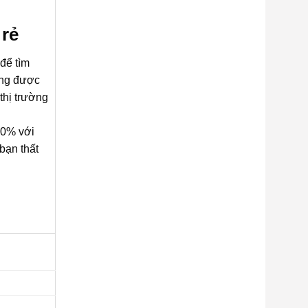
 rẻ
để tìm
ông được
thị trường
00% với
bạn thất