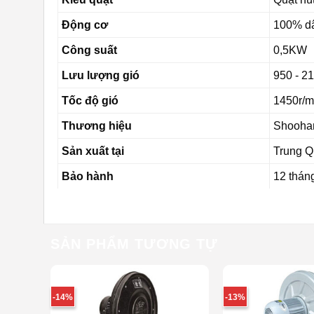
Động cơ
100% d
Công suất
0,5KW
Lưu lượng gió
950 - 2
Tốc độ gió
1450r/m
Thương hiệu
Shooha
Sản xuất tại
Trung 
Bảo hành
12 thán
SẢN PHẨM TƯƠNG TỰ
-14%
-13%