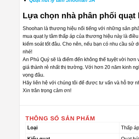
Quạt hút ly tâm Shoohan 5A
Lựa chọn nhà phân phối quạt l
Shoohan là thương hiệu nổi tiếng với những sản phẩm
mua quạt ly tâm thấp áp của thương hiệu này là điề
kiểm soát tốt đâu. Cho nên, nếu bạn có nhu cầu sử dụ
nhé!
An Phú Quý sẽ là điểm đến không thể tuyệt vời hơn
giá thành rẻ nhất thị trường. Với hơn 20 năm kinh 
vọng đâu.
Hãy liên hệ với chúng tôi để được tư vấn và hỗ trợ n
Xin trân trọng cảm ơn!
THÔNG SỐ SẢN PHẨM
Loại
Thấp á
Kiểu quạt
Quạt hút