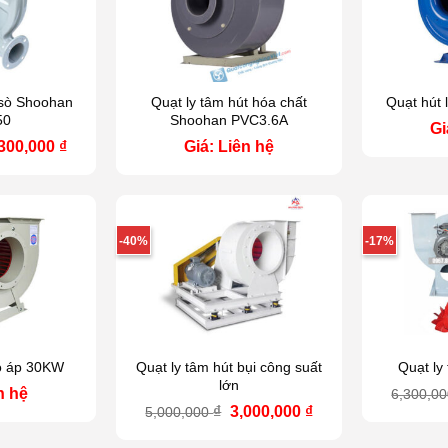
 sò Shoohan
Quạt ly tâm hút hóa chất
Quạt hút 
50
Shoohan PVC3.6A
Gi
á
Giá
,300,000
₫
Giá: Liên hệ
ốc
hiện
:
tại
500,000 ₫.
là:
1,300,000 ₫.
-40%
-17%
ao áp 30KW
Quạt ly tâm hút bụi công suất
Quạt ly
lớn
n hệ
6,300,0
Giá
Giá
₫
3,000,000
₫
5,000,000
gốc
hiện
là:
tại