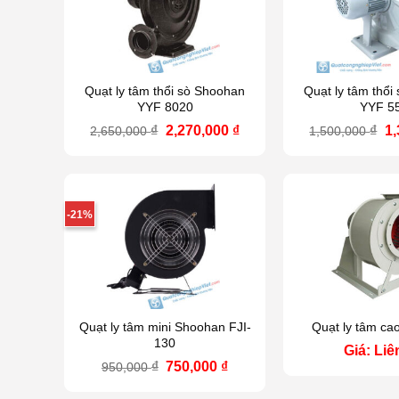
Quạt ly tâm thổi sò Shoohan
Quạt ly tâm thổi
YYF 8020
YYF 5
Giá
Giá
Gi
₫
2,270,000
₫
₫
1
2,650,000
1,500,000
gốc
hiện
g
là:
tại
là
2,650,000 ₫.
là:
1,
2,270,000 ₫.
-21%
Quạt ly tâm mini Shoohan FJI-
Quạt ly tâm c
130
Giá: Liê
Giá
Giá
₫
750,000
₫
950,000
gốc
hiện
là:
tại