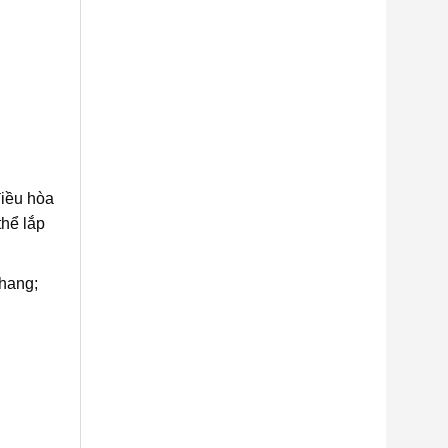
điều hòa
thể lắp
thang;