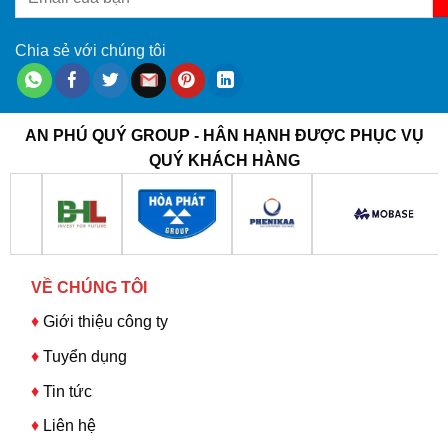
Chia sẻ với chúng tôi
AN PHÚ QUÝ GROUP - HÂN HẠNH ĐƯỢC PHỤC VỤ
QUÝ KHÁCH HÀNG
VỀ CHÚNG TÔI
♦
Giới thiệu công ty
♦
Tuyển dụng
♦
Tin tức
♦
Liên hệ