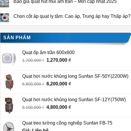
Báo giá quạt hút mùi âm trần – Mới cập nhật 2025
Chọn cột áp quạt ly tâm: Cao áp, Trung áp hay Thấp áp?
SẢN PHẨM
Quạt ốp âm trần 600x600
Giá
1,270,000
₫
Giá
1,700,000
₫
gốc
hiện
là:
tại
Quạt hơi nước khủng long Sunfan SF-50Y(2200W)
1,700,000 ₫.
là:
Giá
6,200,000
₫
Giá
6,800,000
₫
1,270,000 ₫.
gốc
hiện
là:
tại
Quạt hơi nước khủng long Sunfan SF-12Y(750W)
6,800,000 ₫.
là:
Giá
4,800,000
₫
Giá
5,100,000
₫
6,200,000 ₫.
gốc
hiện
là:
tại
Quạt treo tường công nghiệp Sunfan FB-75
5,100,000 ₫.
là:
Giá: Liên hệ