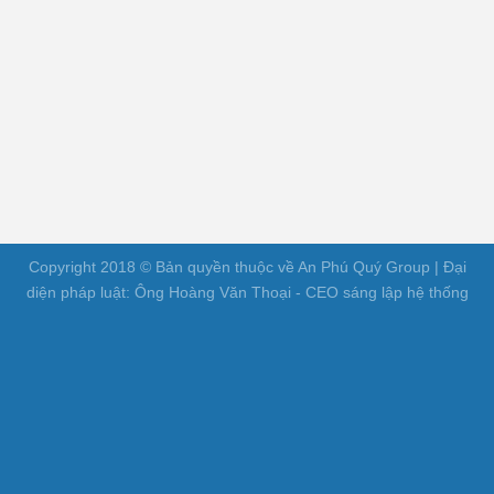
Copyright 2018 © Bản quyền thuộc về An Phú Quý Group | Đại
diện pháp luật: Ông Hoàng Văn Thoại - CEO sáng lập hệ thống