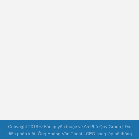
Copyright 2018 © Bản quyền thuộc về An Phú Quý Group | Đại
diện pháp luật: Ông Hoàng Văn Thoại - CEO sáng lập hệ thống