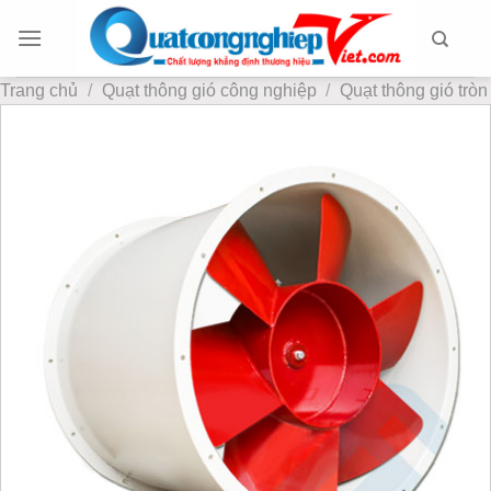
Chuyển
đến
nội
Trang chủ
/
Quạt thông gió công nghiệp
/
Quạt thông gió tròn
dung