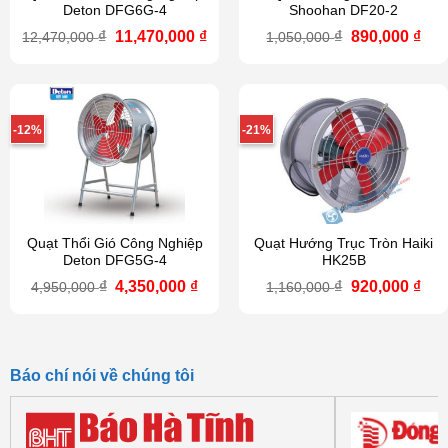
Deton DFG6G-4
Shoohan DF20-2
Giá
Giá
Giá
Giá
₫
11,470,000
₫
₫
890,000
₫
12,470,000
1,050,000
gốc
hiện
gốc
hiệ
là:
tại
là:
tại
12,470,000 ₫.
là:
1,050,000 ₫.
là:
11,470,000 ₫.
890
-12%
-21%
Quạt Thổi Gió Công Nghiệp
Quạt Hướng Trục Tròn Haiki
Deton DFG5G-4
HK25B
Giá
Giá
Giá
Giá
₫
4,350,000
₫
₫
920,000
₫
4,950,000
1,160,000
gốc
hiện
gốc
hiệ
là:
tại
là:
tại
4,950,000 ₫.
là:
1,160,000 ₫.
là:
4,350,000 ₫.
920
Báo chí nói về chúng tôi