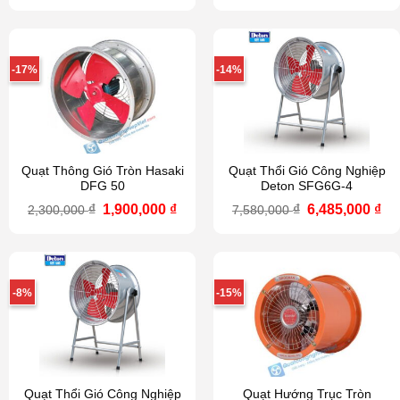
là:
tại
là:
tại
2,590,000 ₫.
là:
1,360,000 ₫.
là:
1,890,000 ₫.
1,1
-17%
-14%
Quạt Thông Gió Tròn Hasaki
Quạt Thổi Gió Công Nghiệp
DFG 50
Deton SFG6G-4
Giá
Giá
Giá
Gi
₫
1,900,000
₫
₫
6,485,000
₫
2,300,000
7,580,000
gốc
hiện
gốc
hi
là:
tại
là:
tại
2,300,000 ₫.
là:
7,580,000 ₫.
là:
1,900,000 ₫.
6,4
-8%
-15%
Quạt Thổi Gió Công Nghiệp
Quạt Hướng Trục Tròn