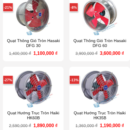
-21%
-8%
Quạt Thông Gió Tròn Hasaki
Quạt Thông Gió Tròn Hasaki
DFG 30
DFG 60
Giá
Giá
Giá
Gi
₫
1,100,000
₫
₫
3,600,000
₫
1,400,000
3,900,000
gốc
hiện
gốc
hi
là:
tại
là:
tại
1,400,000 ₫.
là:
3,900,000 ₫.
là:
1,100,000 ₫.
3,6
-27%
-13%
Quạt Hướng Trục Tròn Haiki
Quạt Hướng Trục Tròn Haiki
HK60B
HK35B
Giá
Giá
Giá
Gi
₫
1,890,000
₫
₫
1,190,000
₫
2,590,000
1,360,000
gốc
hiện
gốc
hi