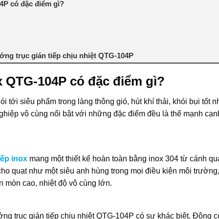
4P có đặc điểm gì?
ng trục gián tiếp chịu nhiệt QTG-104P
ox QTG-104P có đặc điểm gì?
 tới siêu phẩm trong làng thông gió, hút khí thải, khói bụi tốt n
ghiệp vô cùng nổi bật với những đặc điểm đều là thế mạnh cạn
iếp inox
mang một thiết kế hoàn toàn bằng inox 304 từ cánh quạ
 cho quạt như một siêu anh hùng trong mọi điều kiện môi trường
ăn mòn cao, nhiệt độ vô cùng lớn.
ớng trục gián tiếp chịu nhiệt QTG-104P có sự khác biệt. Động 