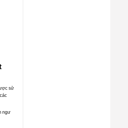
t
được sử
 các
m ngư