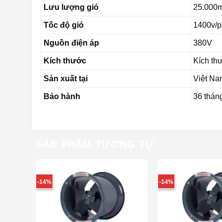
Lưu lượng gió
25.000
Tốc độ gió
1400v/p
Nguồn điện áp
380V
Kích thước
Kích th
Sản xuất tại
Việt Na
Bảo hành
36 thán
SẢN PHẨM TƯƠNG TỰ
-14%
-14%