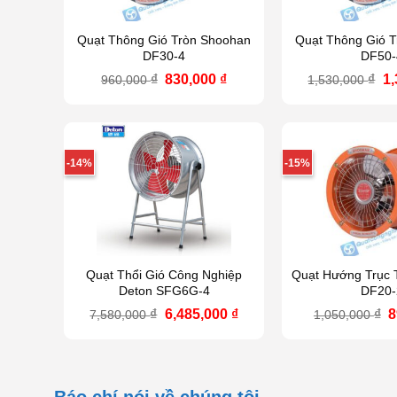
Quạt Thông Gió Tròn Shoohan
Quạt Thông Gió 
DF30-4
DF50-
Giá
Giá
Gi
₫
830,000
₫
₫
1
960,000
1,530,000
gốc
hiện
g
là:
tại
là
960,000 ₫.
là:
1,
830,000 ₫.
-14%
-15%
Quạt Thổi Gió Công Nghiệp
Quạt Hướng Trục 
Deton SFG6G-4
DF20-
Giá
Giá
G
₫
6,485,000
₫
₫
8
7,580,000
1,050,000
gốc
hiện
g
là:
tại
l
7,580,000 ₫.
là:
1
6,485,000 ₫.