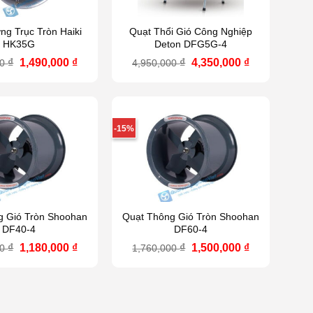
g Trục Tròn Haiki
Quạt Thổi Gió Công Nghiệp
HK35G
Deton DFG5G-4
Giá
Giá
Giá
Giá
₫
1,490,000
₫
₫
4,350,000
₫
00
4,950,000
gốc
hiện
gốc
hiện
là:
tại
là:
tại
1,690,000 ₫.
là:
4,950,000 ₫.
là:
1,490,000 ₫.
4,350,000 ₫.
-15%
g Gió Tròn Shoohan
Quạt Thông Gió Tròn Shoohan
DF40-4
DF60-4
Giá
Giá
Giá
Giá
₫
1,180,000
₫
₫
1,500,000
₫
00
1,760,000
gốc
hiện
gốc
hiện
là:
tại
là:
tại
1,320,000 ₫.
là:
1,760,000 ₫.
là:
1,180,000 ₫.
1,500,000 ₫.