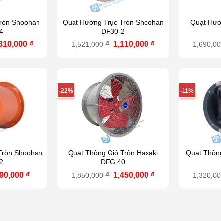
Tròn Shoohan
Quạt Hướng Trục Tròn Shoohan
Quạt Hướn
4
DF30-2
á
Giá
Giá
Giá
,310,000
₫
₫
1,110,000
₫
1,521,000
1,690,0
ốc
hiện
gốc
hiện
:
tại
là:
tại
530,000 ₫.
là:
1,521,000 ₫.
là:
1,310,000 ₫.
1,110,000 ₫.
-22%
-11%
Tròn Shoohan
Quạt Thông Gió Tròn Hasaki
Quạt Thôn
2
DFG 40
iá
Giá
Giá
Giá
90,000
₫
₫
1,450,000
₫
1,850,000
1,320,0
ốc
hiện
gốc
hiện
à:
tại
là:
tại
,050,000 ₫.
là:
1,850,000 ₫.
là:
890,000 ₫.
1,450,000 ₫.