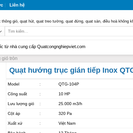
ức
Liên hệ
 thông gió, quạt hút, quat treo tường, quat đứng, quat sàn, điều hoà không k
Tìm
kiếm:
 cung cấp Quatcongnghiepviet.com
gió tròn
Quạt hướng trục gián tiếp Inox QT
Model
:
QTG-104P
Công suất
:
10 HP
Lưu lượng gió
:
25.000 m3/h
Cột áp
:
320 Pa
Xuất xứ
:
Việt Nam
Bảo hành
:
12 Tháng