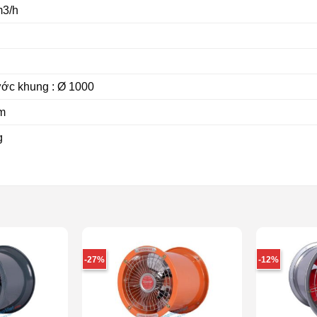
m3/h
ước khung : Ø 1000
m
g
-27%
-12%