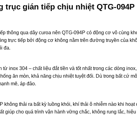
trục gián tiếp chịu nhiệt QTG-094P
n tiếp thông qua dây curoa nên QTG-094P có động cơ vô cùng kh
động trực tiếp bởi động cơ không nằm trên đường truyền của kh
i đa.
 từ inox 304 – chất liệu đắt tiền và tốt nhất trong các dòng inox,
ống ăn mòn, khả năng chịu nhiệt tuyệt đối. Dù trong bất cứ mô
 mạnh mẽ, áp đảo.
 không thải ra bất kỳ luồng khói, khí thải ô nhiễm nào khi hoạt
ất giúp cho quá trình vận hành vững chắc, không rung lắc, hiệu