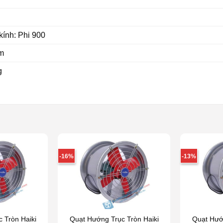
ính: Phi 900
m
g
-16%
-13%
 Tròn Haiki
Quạt Hướng Trục Tròn Haiki
Quạt Hướn