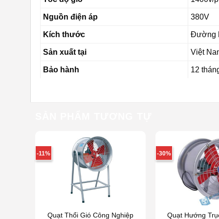
Nguồn điện áp
380V
Kích thước
Đường k
Sản xuất tại
Việt Na
Bảo hành
12 thán
SẢN PHẨM TƯƠNG TỰ
-11%
-30%
Quạt Thổi Gió Công Nghiệp
Quạt Hướng Trục