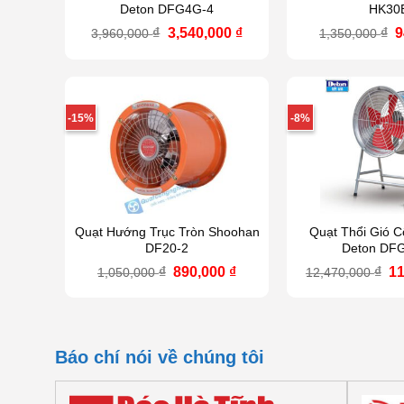
Deton DFG4G-4
HK30
Giá
Giá
G
₫
3,540,000
₫
₫
9
3,960,000
1,350,000
gốc
hiện
g
là:
tại
l
3,960,000 ₫.
là:
1
3,540,000 ₫.
-15%
-8%
Quạt Hướng Trục Tròn Shoohan
Quạt Thổi Gió 
DF20-2
Deton DF
Giá
Giá
Gi
₫
890,000
₫
₫
11
1,050,000
12,470,000
gốc
hiện
g
là:
tại
là
1,050,000 ₫.
là:
12
890,000 ₫.
Báo chí nói về chúng tôi