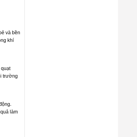
oẻ và bền
ông khí
 quạt
i trường
 động.
 quả làm