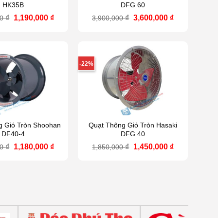
HK35B
DFG 60
Giá
Giá
Giá
Giá
₫
1,190,000
₫
₫
3,600,000
₫
00
3,900,000
gốc
hiện
gốc
hiện
là:
tại
là:
tại
1,360,000 ₫.
là:
3,900,000 ₫.
là:
1,190,000 ₫.
3,600,000 ₫.
-22%
g Gió Tròn Shoohan
Quạt Thông Gió Tròn Hasaki
DF40-4
DFG 40
Giá
Giá
Giá
Giá
₫
1,180,000
₫
₫
1,450,000
₫
00
1,850,000
gốc
hiện
gốc
hiện
là:
tại
là:
tại
1,320,000 ₫.
là:
1,850,000 ₫.
là:
1,180,000 ₫.
1,450,000 ₫.