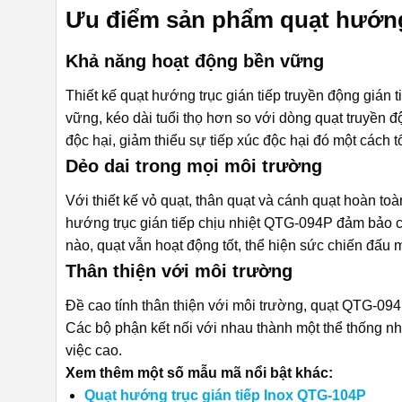
Ưu điểm sản phẩm quạt hướng 
Khả năng hoạt động bền vững
Thiết kế quạt hướng trục gián tiếp truyền động giá
vững, kéo dài tuổi thọ hơn so với dòng quạt truyền 
độc hại, giảm thiểu sự tiếp xúc độc hại đó một cách tố
Dẻo dai trong mọi môi trường
Với thiết kế vỏ quạt, thân quạt và cánh quạt hoàn toàn
hướng trục gián tiếp chịu nhiệt QTG-094P đảm bảo ch
nào, quạt vẫn hoạt động tốt, thể hiện sức chiến đấu
Thân thiện với môi trường
Đề cao tính thân thiện với môi trường, quạt QTG-094P
Các bộ phận kết nối với nhau thành một thể thống nh
việc cao.
Xem thêm một số mẫu mã nổi bật khác:
Quạt hướng trục gián tiếp Inox QTG-104P