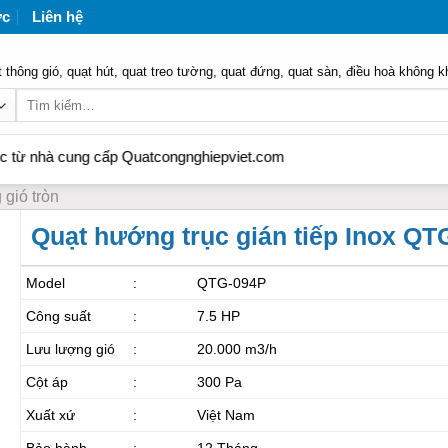
ức
Liên hệ
 thông gió, quạt hút, quat treo tường, quat đứng, quat sàn, điều hoà không k
Tìm
kiếm:
 cung cấp Quatcongnghiepviet.com
gió tròn
Quạt hướng trục gián tiếp Inox QT
Model
:
QTG-094P
Công suất
:
7.5 HP
Lưu lượng gió
:
20.000 m3/h
Cột áp
:
300 Pa
Xuất xứ
:
Việt Nam
Bảo hành
:
12 Tháng