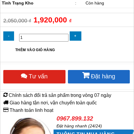
Tình Trạng Kho
:
Còn hàng
Giá
1,920,000
Giá
2,050,000
₫
₫
gốc
hiện
là:
tại
2,050,000 ₫.
là:
1,920,000 ₫.
Quạt
THÊM VÀO GIỎ HÀNG
Treo
Tường
Komasu
KM600S
Tư vấn
Đặt hàng
số
lượng
Chính sách đổi trả sản phẩm trong vòng 07 ngày
Giao hàng tận nơi, vận chuyển toàn quốc
Thanh toán linh hoạt
0967.899.132
Đặt hàng nhanh (24/24)