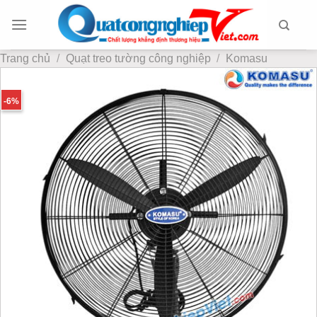
Chuyển
đến
nội
Trang chủ
/
Quạt treo tường công nghiệp
/
Komasu
dung
-6%