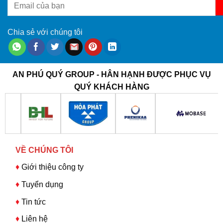
Chia sẻ với chúng tôi
AN PHÚ QUÝ GROUP - HÂN HẠNH ĐƯỢC PHỤC VỤ
QUÝ KHÁCH HÀNG
VỀ CHÚNG TÔI
♦
Giới thiệu công ty
♦
Tuyển dụng
♦
Tin tức
♦
Liên hệ