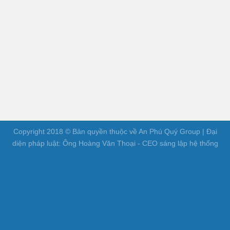
Copyright 2018 © Bản quyền thuộc về An Phú Quý Group | Đại
diện pháp luật: Ông Hoàng Văn Thoại - CEO sáng lập hệ thống