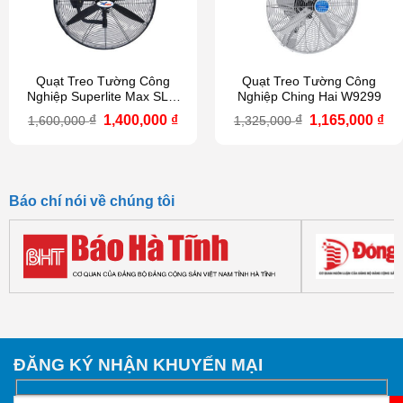
Quạt Treo Tường Công
Quạt Treo Tường Công
Nghiệp Superlite Max SLW
Nghiệp Ching Hai W9299
750
Giá
Giá
Giá
Gi
₫
1,400,000
₫
₫
1,165,000
₫
1,600,000
1,325,000
gốc
hiện
gốc
hi
là:
tại
là:
tại
1,600,000 ₫.
là:
1,325,000 ₫.
là:
1,400,000 ₫.
1,1
Báo chí nói về chúng tôi
ĐĂNG KÝ NHẬN KHUYẾN MẠI