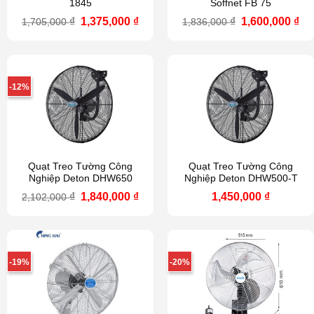
1845
Soffnet FB 75
Giá
Giá
Giá
Gi
₫
1,375,000
₫
₫
1,600,000
₫
1,705,000
1,836,000
gốc
hiện
gốc
hi
là:
tại
là:
tại
1,705,000 ₫.
là:
1,836,000 ₫.
là:
1,375,000 ₫.
1,6
-12%
Quạt Treo Tường Công
Quạt Treo Tường Công
Nghiệp Deton DHW650
Nghiệp Deton DHW500-T
Giá
Giá
₫
1,840,000
₫
1,450,000
₫
2,102,000
gốc
hiện
là:
tại
2,102,000 ₫.
là:
1,840,000 ₫.
-19%
-20%