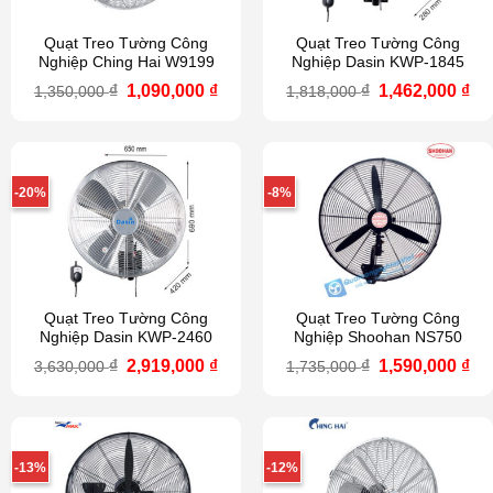
Quạt Treo Tường Công
Quạt Treo Tường Công
Nghiệp Ching Hai W9199
Nghiệp Dasin KWP-1845
Giá
Giá
Giá
Gi
₫
1,090,000
₫
₫
1,462,000
₫
1,350,000
1,818,000
gốc
hiện
gốc
hi
là:
tại
là:
tại
1,350,000 ₫.
là:
1,818,000 ₫.
là:
1,090,000 ₫.
1,4
-20%
-8%
Quạt Treo Tường Công
Quạt Treo Tường Công
Nghiệp Dasin KWP-2460
Nghiệp Shoohan NS750
Giá
Giá
Giá
Gi
₫
2,919,000
₫
₫
1,590,000
₫
3,630,000
1,735,000
gốc
hiện
gốc
hi
là:
tại
là:
tại
3,630,000 ₫.
là:
1,735,000 ₫.
là:
2,919,000 ₫.
1,5
-13%
-12%