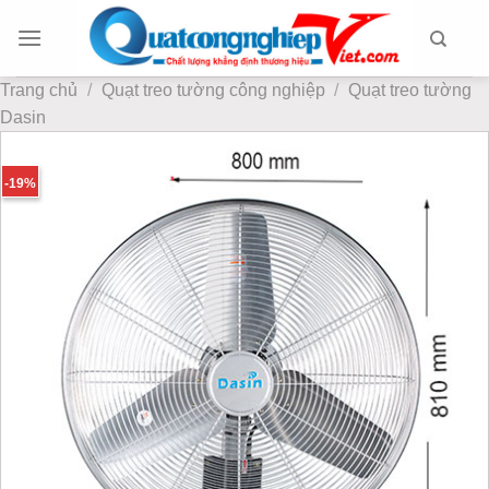
Chuyển
đến
nội
Trang chủ
/
Quạt treo tường công nghiệp
/
Quạt treo tường
dung
Dasin
-19%