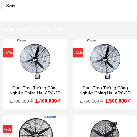
Xwind
SẢN PHẨM TƯƠNG TỰ
-18%
-14%
Quạt Treo Tường Công
Quạt Treo Tường Công
Nghiệp Ching Hai W24-3Đ
Nghiệp Ching Hai W28-3Đ
Giá
Giá
Giá
Gi
₫
1,400,000
₫
₫
1,500,000
₫
1,700,000
1,750,000
gốc
hiện
gốc
hi
là:
tại
là:
tại
1,700,000 ₫.
là:
1,750,000 ₫.
là:
1,400,000 ₫.
1,5
-7%