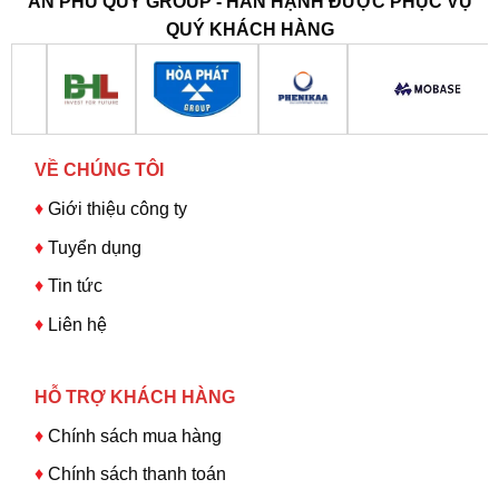
AN PHÚ QUÝ GROUP - HÂN HẠNH ĐƯỢC PHỤC VỤ
QUÝ KHÁCH HÀNG
VỀ CHÚNG TÔI
♦
Giới thiệu công ty
♦
Tuyển dụng
♦
Tin tức
♦
Liên hệ
HỖ TRỢ KHÁCH HÀNG
♦
Chính sách mua hàng
♦
Chính sách thanh toán