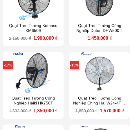
Quạt Treo Tường Komasu
Quạt Treo Tường Công
KM650S
Nghiệp Deton DHW500-T
Giá
Giá
₫
1,990,000
₫
1,450,000
₫
2,150,000
gốc
hiện
là:
tại
2,150,000 ₫.
là:
1,990,000 ₫.
-17%
-15%
Quạt Treo Tường Công
Quạt Treo Tường Công
Nghiệp Haiki HK750T
Nghiệp Ching Hai W24-4T (4
cánh trắng)
Giá
Giá
Giá
Gi
₫
1,350,000
₫
₫
1,570,000
₫
1,632,000
1,850,000
gốc
hiện
gốc
hi
là:
tại
là:
tại
1,632,000 ₫.
là:
1,850,000 ₫.
là:
1,350,000 ₫.
1,5