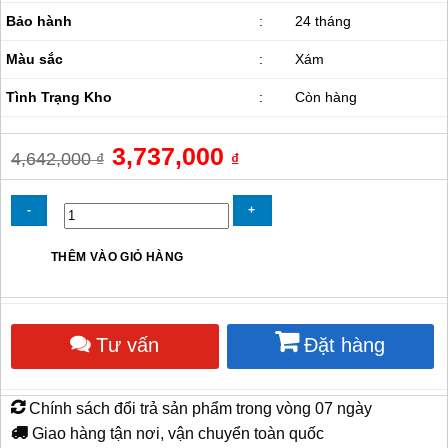
Bảo hành
:
24 tháng
Màu sắc
:
Xám
Tình Trạng Kho
:
Còn hàng
Giá
3,737,000
Giá
4,642,000
₫
₫
gốc
hiện
là:
tại
4,642,000 ₫.
là:
3,737,000 ₫.
Quạt
THÊM VÀO GIỎ HÀNG
Treo
Tường
Công
Nghiệp
Tư vấn
Đặt hàng
Dasin
KWP-
3076
số
Chính sách đổi trả sản phẩm trong vòng 07 ngày
lượng
Giao hàng tận nơi, vận chuyển toàn quốc