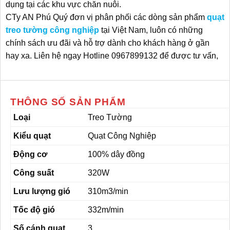
dụng tại các khu vực chăn nuôi.
CTy AN Phú Quý đơn vị phân phối các dòng sản phẩm
quạt
treo tường công nghiệp
tại Việt Nam, luôn có những
chính sách ưu đãi và hỗ trợ dành cho khách hàng ở gần
hay xa. Liên hệ ngay Hotline 0967899132 để được tư vấn,
THÔNG SỐ SẢN PHẨM
Loại
Treo Tường
Kiểu quạt
Quạt Công Nghiệp
Động cơ
100% dây đồng
Công suất
320W
Lưu lượng gió
310m3/min
Tốc độ gió
332m/min
Số cánh quạt
3