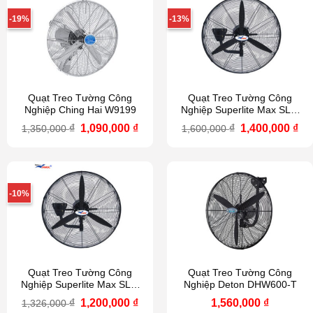
-19%
-13%
Quạt Treo Tường Công
Quạt Treo Tường Công
Nghiệp Ching Hai W9199
Nghiệp Superlite Max SLW
750
Giá
Giá
Giá
Gi
₫
1,090,000
₫
₫
1,400,000
₫
1,350,000
1,600,000
gốc
hiện
gốc
hi
là:
tại
là:
tại
1,350,000 ₫.
là:
1,600,000 ₫.
là:
1,090,000 ₫.
1,4
-10%
Quạt Treo Tường Công
Quạt Treo Tường Công
Nghiệp Superlite Max SLW
Nghiệp Deton DHW600-T
500
Giá
Giá
₫
1,200,000
₫
1,560,000
₫
1,326,000