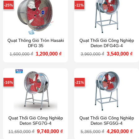
-25%
-11%
Quạt Thông Gió Tròn Hasaki
Quạt Thổi Gió Công Nghiệp
DFG 35
Deton DFG4G-4
Giá
Giá
Giá
Gi
₫
1,200,000
₫
₫
3,540,000
₫
1,600,000
3,960,000
gốc
hiện
gốc
hi
là:
tại
là:
tại
1,600,000 ₫.
là:
3,960,000 ₫.
là:
1,200,000 ₫.
3,5
-16%
-21%
Quạt Thổi Gió Công Nghiệp
Quạt Thổi Gió Công Nghiệp
Deton SFG7G-4
Deton SFG5G-4
Giá
Giá
Giá
Gi
₫
9,740,000
₫
₫
4,260,000
₫
11,650,000
5,365,000
gốc
hiện
gốc
hi