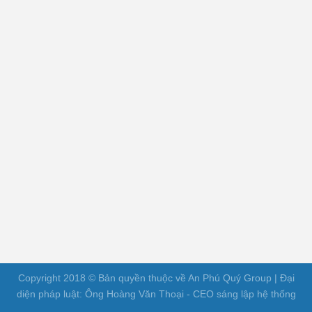
Copyright 2018 © Bản quyền thuộc về An Phú Quý Group | Đại
diện pháp luật: Ông Hoàng Văn Thoại - CEO sáng lập hệ thống