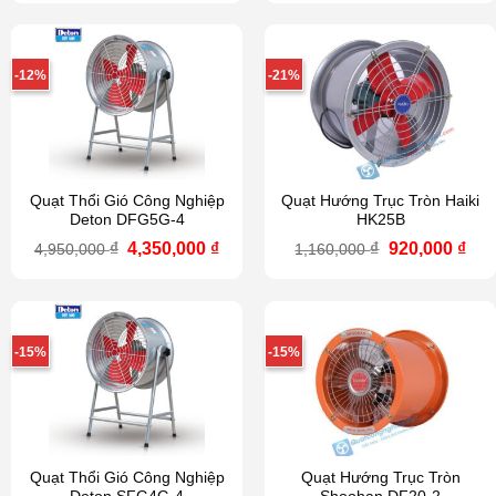
là:
tại
là:
tại
11,650,000 ₫.
là:
5,365,000 ₫.
là:
9,740,000 ₫.
4,2
-12%
-21%
Quạt Thổi Gió Công Nghiệp
Quạt Hướng Trục Tròn Haiki
Deton DFG5G-4
HK25B
Giá
Giá
Giá
Giá
₫
4,350,000
₫
₫
920,000
₫
4,950,000
1,160,000
gốc
hiện
gốc
hiệ
là:
tại
là:
tại
4,950,000 ₫.
là:
1,160,000 ₫.
là:
4,350,000 ₫.
920
-15%
-15%
Quạt Thổi Gió Công Nghiệp
Quạt Hướng Trục Tròn