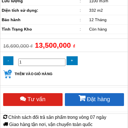
Lưu lượng
:
1100 m3/h
Diện tích sử dụng:
:
332 m2
Bảo hành
:
12 Tháng
Tình Trạng Kho
:
Còn hàng
Giá
13,500,000
Giá
16,690,000
₫
₫
gốc
hiện
là:
tại
16,690,000 ₫.
là:
13,500,000 ₫.
Quạt
THÊM VÀO GIỎ HÀNG
sấy
gió
nóng
50KW
Tư vấn
Đặt hàng
số
lượng
Chính sách đổi trả sản phẩm trong vòng 07 ngày
Giao hàng tận nơi, vận chuyển toàn quốc