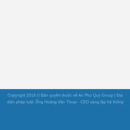
Copyright 2018 © Bản quyền thuộc về An Phú Quý Group | Đại
diện pháp luật: Ông Hoàng Văn Thoại - CEO sáng lập hệ thống