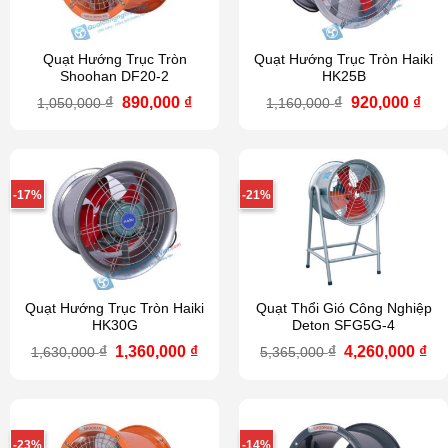
Quạt Hướng Trục Tròn
Quạt Hướng Trục Tròn Haiki
Shoohan DF20-2
HK25B
Giá
Giá
Giá
Giá
₫
890,000
₫
₫
920,000
₫
1,050,000
1,160,000
gốc
hiện
gốc
hiệ
là:
tại
là:
tại
1,050,000 ₫.
là:
1,160,000 ₫.
là:
890,000 ₫.
920
-17%
-21%
Quạt Hướng Trục Tròn Haiki
Quạt Thổi Gió Công Nghiệp
HK30G
Deton SFG5G-4
Giá
Giá
Giá
Gi
₫
1,360,000
₫
₫
4,260,000
₫
1,630,000
5,365,000
gốc
hiện
gốc
hi
là:
tại
là:
tại
1,630,000 ₫.
là:
5,365,000 ₫.
là:
1,360,000 ₫.
4,2
-23%
-14%