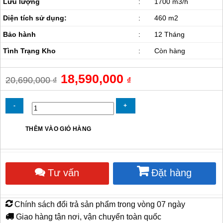
Lưu lượng
:
1700 m3/h
Diện tích sử dụng:
:
460 m2
Bảo hành
:
12 Tháng
Tình Trạng Kho
:
Còn hàng
Giá
18,590,000
Giá
20,690,000
₫
₫
gốc
hiện
là:
tại
20,690,000 ₫.
là:
18,590,000 ₫.
Quạt
THÊM VÀO GIỎ HÀNG
sấy
gió
nóng
70KW
Tư vấn
Đặt hàng
số
lượng
Chính sách đổi trả sản phẩm trong vòng 07 ngày
Giao hàng tận nơi, vận chuyển toàn quốc