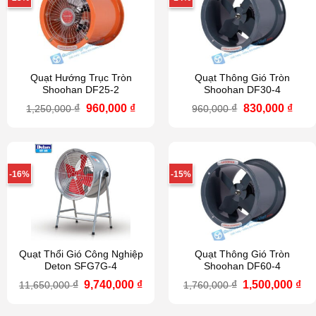
Quạt Hướng Trục Tròn
Quạt Thông Gió Tròn
Shoohan DF25-2
Shoohan DF30-4
Giá
Giá
Giá
Giá
₫
960,000
₫
₫
830,000
₫
1,250,000
960,000
gốc
hiện
gốc
hiện
là:
tại
là:
tại
1,250,000 ₫.
là:
960,000 ₫.
là:
960,000 ₫.
830,
-16%
-15%
Quạt Thổi Gió Công Nghiệp
Quạt Thông Gió Tròn
Deton SFG7G-4
Shoohan DF60-4
Giá
Giá
Giá
Gi
₫
9,740,000
₫
₫
1,500,000
₫
11,650,000
1,760,000
gốc
hiện
gốc
hi
là:
tại
là:
tại