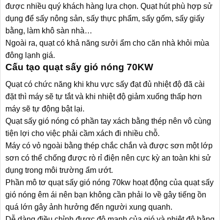
được nhiều quý khách hàng lựa chọn. Quạt hút phù hợp sử
dụng để sấy nông sản, sấy thực phẩm, sấy gốm, sấy giấy
bằng, làm khô sàn nhà…
Ngoài ra, quạt có khả năng sưởi ẩm cho căn nhà khỏi mùa
đông lạnh giá.
Cấu tạo quạt sấy gió nóng 70KW
Quạt có chức năng khi khu vực sấy đạt đủ nhiệt độ đã cài
đặt thì máy sẽ tự tắt và khi nhiệt độ giảm xuống thấp hơn
máy sẽ tự động bật lại.
Quạt sấy gió nóng có phần tay xách bằng thép nên vô cùng
tiện lợi cho việc phải cầm xách đi nhiều chỗ.
Máy có vỏ ngoài bằng thép chắc chắn và được sơn một lớp
sơn có thể chống được rò rỉ điện nên cực kỳ an toàn khi sử
dụng trong môi trường ẩm ướt.
Phần mô tơ quạt sấy gió nóng 70kw hoạt động của quạt sấy
gió nóng êm ái nên bạn không cần phải lo về gây tiếng ồn
quá lớn gây ảnh hưởng đến người xung quanh.
Dễ dàng điều chỉnh được độ mạnh của gió và nhiệt độ bằng