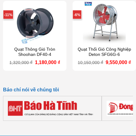
11,650,000 ₫.
là:
1,760,000 ₫.
là:
9,740,000 ₫.
1,5
-11%
-6%
Quạt Thông Gió Tròn
Quạt Thổi Gió Công Nghiệp
Shoohan DF40-4
Deton SFG6G-6
Giá
Giá
Giá
Gi
₫
1,180,000
₫
₫
9,550,000
₫
1,320,000
10,150,000
gốc
hiện
gốc
hi
là:
tại
là:
tạ
1,320,000 ₫.
là:
10,150,000 ₫.
là
1,180,000 ₫.
9,
Báo chí nói về chúng tôi