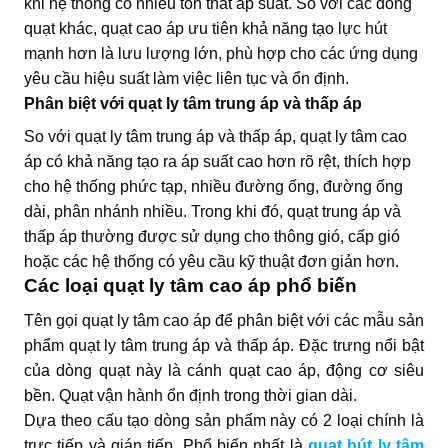
khi hệ thống có nhiều tổn thất áp suất. So với các dòng
quạt khác, quạt cao áp ưu tiên khả năng tạo lực hút
mạnh hơn là lưu lượng lớn, phù hợp cho các ứng dụng
yêu cầu hiệu suất làm việc liên tục và ổn định.
Phân biệt với quạt ly tâm trung áp và thấp áp
So với quạt ly tâm trung áp và thấp áp, quạt ly tâm cao
áp có khả năng tạo ra áp suất cao hơn rõ rệt, thích hợp
cho hệ thống phức tạp, nhiều đường ống, đường ống
dài, phân nhánh nhiều. Trong khi đó, quạt trung áp và
thấp áp thường được sử dụng cho thông gió, cấp gió
hoặc các hệ thống có yêu cầu kỹ thuật đơn giản hơn.
Các loại quạt ly tâm cao áp phổ biến
Tên gọi quạt ly tâm cao áp để phân biệt với các mẫu sản
phẩm quạt ly tâm trung áp và thấp áp. Đặc trưng nổi bật
của dòng quạt này là cánh quạt cao áp, động cơ siêu
bền. Quạt vận hành ổn định trong thời gian dài.
Dựa theo cấu tạo dòng sản phẩm này có 2 loại chính là
trực tiếp và gián tiếp. Phổ biến nhất là
quạt hút ly tâm