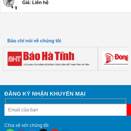
Giá: Liên hệ
Báo chí nói về chúng tôi
ĐĂNG KÝ NHẬN KHUYẾN MẠI
Chia sẻ với chúng tôi