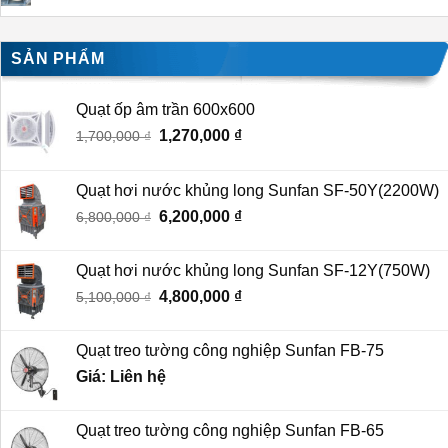
SẢN PHẨM
Quạt ốp âm trần 600x600
Giá
1,270,000
₫
Giá
1,700,000
₫
gốc
hiện
là:
tại
Quạt hơi nước khủng long Sunfan SF-50Y(2200W)
1,700,000 ₫.
là:
Giá
6,200,000
₫
Giá
6,800,000
₫
1,270,000 ₫.
gốc
hiện
là:
tại
Quạt hơi nước khủng long Sunfan SF-12Y(750W)
6,800,000 ₫.
là:
Giá
4,800,000
₫
Giá
5,100,000
₫
6,200,000 ₫.
gốc
hiện
là:
tại
Quạt treo tường công nghiệp Sunfan FB-75
5,100,000 ₫.
là:
Giá: Liên hệ
4,800,000 ₫.
Quạt treo tường công nghiệp Sunfan FB-65