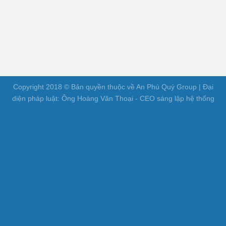
Copyright 2018 © Bản quyền thuộc về An Phú Quý Group | Đại
diện pháp luật: Ông Hoàng Văn Thoại - CEO sáng lập hệ thống