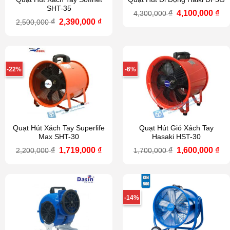
SHT-35
Giá
Gi
₫
4,100,000
₫
4,300,000
gốc
hi
Giá
Giá
₫
2,390,000
₫
2,500,000
là:
tại
gốc
hiện
4,300,000 ₫.
là:
là:
tại
4,1
2,500,000 ₫.
là:
2,390,000 ₫.
-22%
-6%
Quạt Hút Xách Tay Superlife
Quạt Hút Gió Xách Tay
Max SHT-30
Hasaki HST-30
Giá
Giá
Giá
Gi
₫
1,719,000
₫
₫
1,600,000
₫
2,200,000
1,700,000
gốc
hiện
gốc
hi
là:
tại
là:
tại
2,200,000 ₫.
là:
1,700,000 ₫.
là:
1,719,000 ₫.
1,6
-14%