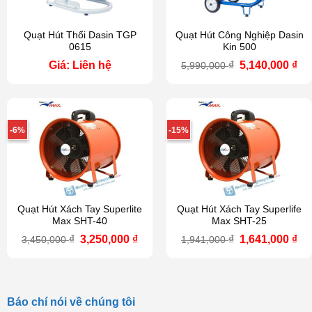
Quạt Hút Thổi Dasin TGP
Quạt Hút Công Nghiệp Dasin
0615
Kin 500
Giá
Gi
Giá: Liên hệ
₫
5,140,000
₫
5,990,000
gốc
hi
là:
tại
5,990,000 ₫.
là:
5,1
-6%
-15%
Quạt Hút Xách Tay Superlite
Quạt Hút Xách Tay Superlife
Max SHT-40
Max SHT-25
Giá
Giá
Giá
Gi
₫
3,250,000
₫
₫
1,641,000
₫
3,450,000
1,941,000
gốc
hiện
gốc
hi
là:
tại
là:
tại
3,450,000 ₫.
là:
1,941,000 ₫.
là:
3,250,000 ₫.
1,6
Báo chí nói về chúng tôi