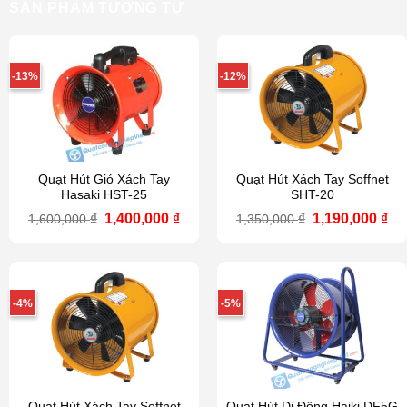
SẢN PHẨM TƯƠNG TỰ
-13%
-12%
Quạt Hút Gió Xách Tay
Quạt Hút Xách Tay Soffnet
Hasaki HST-25
SHT-20
Giá
Giá
Giá
Gi
₫
1,400,000
₫
₫
1,190,000
₫
1,600,000
1,350,000
gốc
hiện
gốc
hi
là:
tại
là:
tại
1,600,000 ₫.
là:
1,350,000 ₫.
là:
1,400,000 ₫.
1,1
-4%
-5%
Quạt Hút Xách Tay Soffnet
Quạt Hút Di Động Haiki DF5G