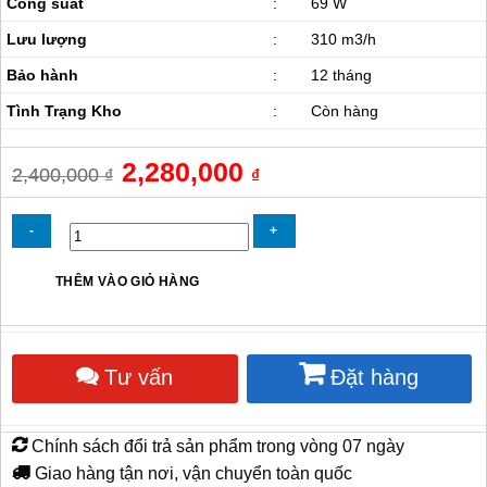
Công suất
:
69 W
Lưu lượng
:
310 m3/h
Bảo hành
:
12 tháng
Tình Trạng Kho
:
Còn hàng
Giá
2,280,000
Giá
2,400,000
₫
₫
gốc
hiện
là:
tại
2,400,000 ₫.
là:
2,280,000 ₫.
Quạt
THÊM VÀO GIỎ HÀNG
hút
nối
ống
Deton
Tư vấn
Đặt hàng
CDF125B
số
lượng
Chính sách đổi trả sản phẩm trong vòng 07 ngày
Giao hàng tận nơi, vận chuyển toàn quốc