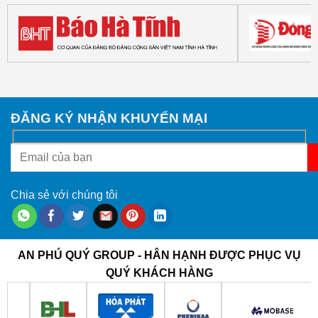
ĐĂNG KÝ NHẬN KHUYẾN MẠI
Chia sẻ với chúng tôi
AN PHÚ QUÝ GROUP - HÂN HẠNH ĐƯỢC PHỤC VỤ
QUÝ KHÁCH HÀNG