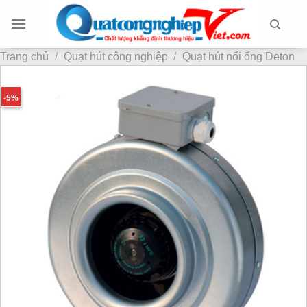
Chuyển
đến
nội
Trang chủ
/
Quạt hút công nghiệp
/
Quạt hút nối ống Deton
dung
-5%