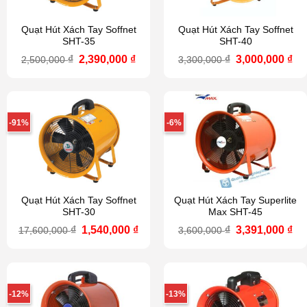
Quạt Hút Xách Tay Soffnet
Quạt Hút Xách Tay Soffnet
SHT-35
SHT-40
Giá
Giá
Giá
Gi
₫
2,390,000
₫
₫
3,000,000
₫
2,500,000
3,300,000
gốc
hiện
gốc
hi
là:
tại
là:
tại
2,500,000 ₫.
là:
3,300,000 ₫.
là:
2,390,000 ₫.
3,0
-91%
-6%
Quạt Hút Xách Tay Soffnet
Quạt Hút Xách Tay Superlite
SHT-30
Max SHT-45
Giá
Giá
Giá
Gi
₫
1,540,000
₫
₫
3,391,000
₫
17,600,000
3,600,000
gốc
hiện
gốc
hi
là:
tại
là:
tại
17,600,000 ₫.
là:
3,600,000 ₫.
là:
1,540,000 ₫.
3,3
-12%
-13%