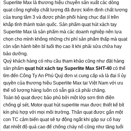
Superlite Max là thương hiệu chuyên sản xuất các dòng
quạt công nghiệp chất lượng đã được kiểm định chất lượng
của trung tâm 3 và được phân phối hàng chục đại lí trên
khắp tỉnh thành toàn quốc. Sản phẩm quạt hút xách tay
Superlite Max là sản phẩm mà các doanh nghiệp nên lựa
chọn cho mình không những chi phí sản phẩm thấp mà quạt
còn vận hành bền bỉ tuổi thọ cao ít khi phải sửa chữa hay
bảo dưỡng.
Quý khách hàng có nhu cầu tham khảo cũng như đặt hàng
sản phẩm
quạt hút xách tay Superlite Max SHT-40
có thể
tìm đến Công Ty An Phú Quý đơn vị cung cấp và là đại lí ủy
quyền của thương hiệu Superlite Max tại Việt Nam với ưu
thế số lượng hàng luôn có sẵn giá cả phải chăng.
Toàn bộ quạt được bảo phủ bởi một lớp sơn tĩnh điện
chống gỉ sét, Motor quạt hút superlite max được thiết kế bít
kín phù hợp với mọi môi trường. Thân quạt được gắn một
con TC cảm biến quạt sẽ tự động ngắt khi gặp sự cố hay
đạt nhiệt độ quá cao để chống cháy nổ cũng như tăng tuổi