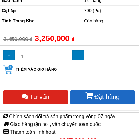
Bảo hành
:
12 tháng
Cột áp
:
700 (Pa)
Tình Trạng Kho
:
Còn hàng
Giá
3,250,000
Giá
3,450,000
₫
₫
gốc
hiện
là:
tại
3,450,000 ₫.
là:
3,250,000 ₫.
Quạt
THÊM VÀO GIỎ HÀNG
Hút
Xách
Tay
Superlite
Tư vấn
Đặt hàng
Max
SHT-
40
số
Chính sách đổi trả sản phẩm trong vòng 07 ngày
lượng
Giao hàng tận nơi, vận chuyển toàn quốc
Thanh toán linh hoạt