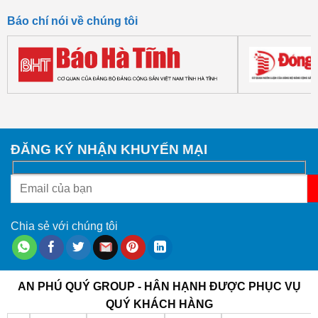
2,600,000 ₫.
1,1
Báo chí nói về chúng tôi
ĐĂNG KÝ NHẬN KHUYẾN MẠI
Chia sẻ với chúng tôi
AN PHÚ QUÝ GROUP - HÂN HẠNH ĐƯỢC PHỤC VỤ
QUÝ KHÁCH HÀNG