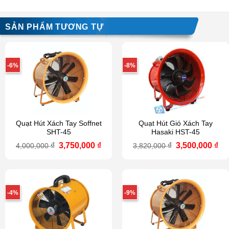
SẢN PHẨM TƯƠNG TỰ
-6%
-8%
Quạt Hút Xách Tay Soffnet
Quạt Hút Gió Xách Tay
SHT-45
Hasaki HST-45
Giá
Giá
Giá
Gi
₫
3,750,000
₫
₫
3,500,000
₫
4,000,000
3,820,000
gốc
hiện
gốc
hi
là:
tại
là:
tại
4,000,000 ₫.
là:
3,820,000 ₫.
là:
3,750,000 ₫.
3,5
-4%
-9%