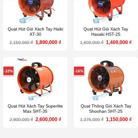
Quạt Hút Gió Xách Tay Haiki
Quạt Hút Gió Xách Tay
XT-30
Hasaki HST-25
Giá
Giá
Giá
Gi
₫
1,890,000
₫
₫
1,400,000
₫
2,150,000
1,600,000
gốc
hiện
gốc
hi
là:
tại
là:
tại
2,150,000 ₫.
là:
1,600,000 ₫.
là:
1,890,000 ₫.
1,4
-10%
-16%
Quạt Hút Xách Tay Superlite
Quạt Thông Gió Xách Tay
Max SHT-35
Shoohan SHT-25
Giá
Giá
Giá
Gi
₫
2,600,000
₫
₫
1,150,000
₫
2,900,000
1,375,000
gốc
hiện
gốc
hi
là:
tại
là:
tại
2,900,000 ₫.
là:
1,375,000 ₫.
là: