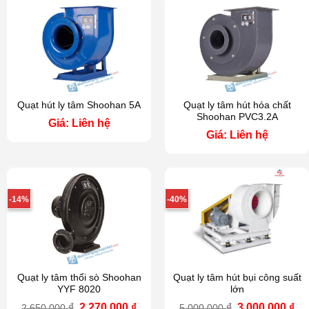
4,000,000 ₫.
840
Quạt hút ly tâm Shoohan 5A
Quạt ly tâm hút hóa chất
Shoohan PVC3.2A
Giá: Liên hệ
Giá: Liên hệ
-14%
-40%
Quạt ly tâm thổi sò Shoohan
Quạt ly tâm hút bụi công suất
YYF 8020
lớn
Giá
Giá
Giá
Gi
₫
2,270,000
₫
₫
3,000,000
₫
2,650,000
5,000,000