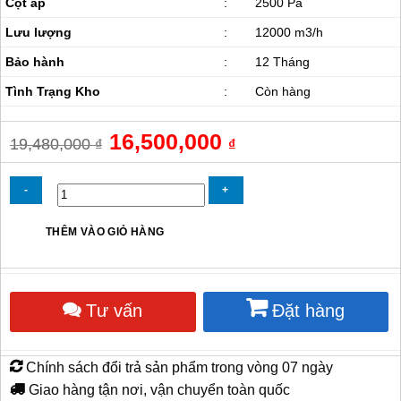
Cột áp
:
2500 Pa
Lưu lượng
:
12000 m3/h
Bảo hành
:
12 Tháng
Tình Trạng Kho
:
Còn hàng
Giá
16,500,000
Giá
19,480,000
₫
₫
gốc
hiện
là:
tại
19,480,000 ₫.
là:
16,500,000 ₫.
Quạt
THÊM VÀO GIỎ HÀNG
hút
ly
tâm
gián
Tư vấn
Đặt hàng
tiếp
10HP
số
lượng
Chính sách đổi trả sản phẩm trong vòng 07 ngày
Giao hàng tận nơi, vận chuyển toàn quốc