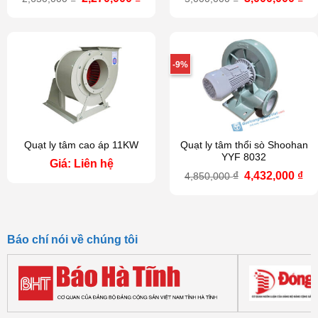
gốc
hiện
gốc
hi
là:
tại
là:
tại
2,650,000 ₫.
là:
5,000,000 ₫.
là:
2,270,000 ₫.
3,0
-9%
Quạt ly tâm cao áp 11KW
Quạt ly tâm thổi sò Shoohan
YYF 8032
Giá: Liên hệ
Giá
Gi
₫
4,432,000
₫
4,850,000
gốc
hi
là:
tại
4,850,000 ₫.
là:
4,4
Báo chí nói về chúng tôi