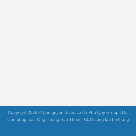
Copyright 2018 © Bản quyền thuộc về An Phú Quý Group | Đại
diện pháp luật: Ông Hoàng Văn Thoại - CEO sáng lập hệ thống