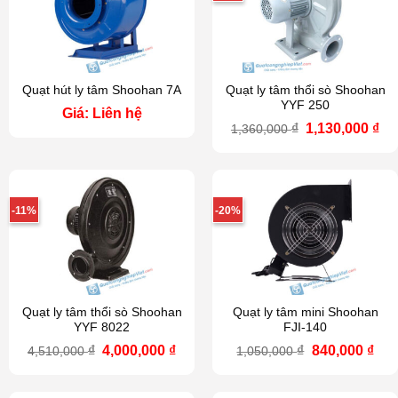
Quạt hút ly tâm Shoohan 7A
Quạt ly tâm thổi sò Shoohan
YYF 250
Giá: Liên hệ
Giá
Gi
₫
1,130,000
₫
1,360,000
gốc
hi
là:
tại
1,360,000 ₫.
là:
1,1
-11%
-20%
Quạt ly tâm thổi sò Shoohan
Quạt ly tâm mini Shoohan
YYF 8022
FJI-140
Giá
Giá
Giá
Giá
₫
4,000,000
₫
₫
840,000
₫
4,510,000
1,050,000
gốc
hiện
gốc
hiệ
là:
tại
là:
tại
4,510,000 ₫.
là:
1,050,000 ₫.
là: