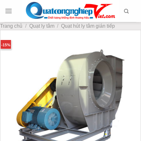
Chuyển
đến
nội
Trang chủ
/
Quạt ly tâm
/
Quạt hút ly tâm gián tiếp
dung
-15%