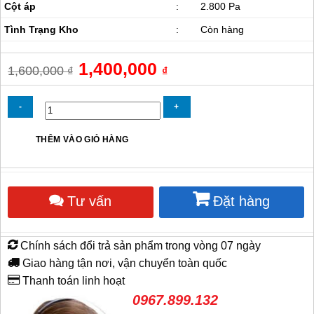
Cột áp
:
2.800 Pa
Tình Trạng Kho
:
Còn hàng
Giá
1,400,000
Giá
1,600,000
₫
₫
gốc
hiện
là:
tại
1,600,000 ₫.
là:
1,400,000 ₫.
Quạt
THÊM VÀO GIỎ HÀNG
Hút
Gió
Xách
Tay
Tư vấn
Đặt hàng
Hasaki
HST-
25
số
Chính sách đổi trả sản phẩm trong vòng 07 ngày
lượng
Giao hàng tận nơi, vận chuyển toàn quốc
Thanh toán linh hoạt
0967.899.132