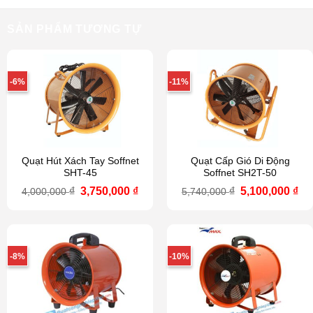
SẢN PHẨM TƯƠNG TỰ
-6%
-11%
Quạt Hút Xách Tay Soffnet
Quạt Cấp Gió Di Động
SHT-45
Soffnet SH2T-50
Giá
Giá
Giá
Gi
₫
3,750,000
₫
₫
5,100,000
₫
4,000,000
5,740,000
gốc
hiện
gốc
hi
là:
tại
là:
tại
4,000,000 ₫.
là:
5,740,000 ₫.
là:
3,750,000 ₫.
5,1
-8%
-10%