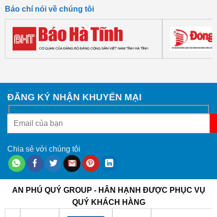
Báo chí nói về chúng tôi
ĐĂNG KÝ NHẬN KHUYẾN MẠI
Chia sẻ với chúng tôi
AN PHÚ QUÝ GROUP - HÂN HẠNH ĐƯỢC PHỤC VỤ
QUÝ KHÁCH HÀNG