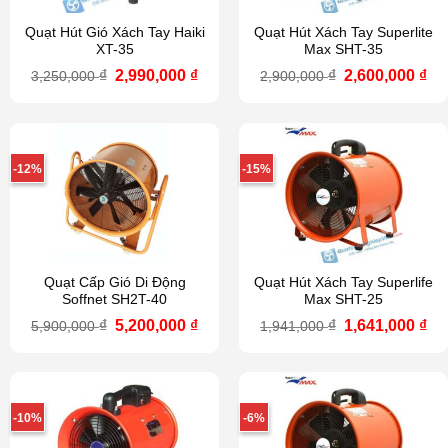
Quạt Hút Gió Xách Tay Haiki
Quạt Hút Xách Tay Superlite
XT-35
Max SHT-35
Giá
Giá
Giá
Gi
₫
2,990,000
₫
₫
2,600,000
₫
3,250,000
2,900,000
gốc
hiện
gốc
hi
là:
tại
là:
tại
3,250,000 ₫.
là:
2,900,000 ₫.
là:
2,990,000 ₫.
2,6
-12%
-15%
Quạt Cấp Gió Di Động
Quạt Hút Xách Tay Superlife
Soffnet SH2T-40
Max SHT-25
Giá
Giá
Giá
Gi
₫
5,200,000
₫
₫
1,641,000
₫
5,900,000
1,941,000
gốc
hiện
gốc
hi
là:
tại
là:
tại
5,900,000 ₫.
là:
1,941,000 ₫.
là:
5,200,000 ₫.
1,6
-10%
-6%