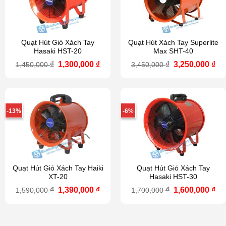
Quạt Hút Gió Xách Tay
Quạt Hút Xách Tay Superlite
Hasaki HST-20
Max SHT-40
Giá
Giá
Giá
Gi
₫
1,300,000
₫
₫
3,250,000
₫
1,450,000
3,450,000
gốc
hiện
gốc
hi
là:
tại
là:
tại
1,450,000 ₫.
là:
3,450,000 ₫.
là:
1,300,000 ₫.
3,2
-13%
-6%
Quạt Hút Gió Xách Tay Haiki
Quạt Hút Gió Xách Tay
XT-20
Hasaki HST-30
Giá
Giá
Giá
Gi
₫
1,390,000
₫
₫
1,600,000
₫
1,590,000
1,700,000
gốc
hiện
gốc
hi
là:
tại
là:
tại
1,590,000 ₫.
là:
1,700,000 ₫.
là:
1,390,000 ₫.
1,6