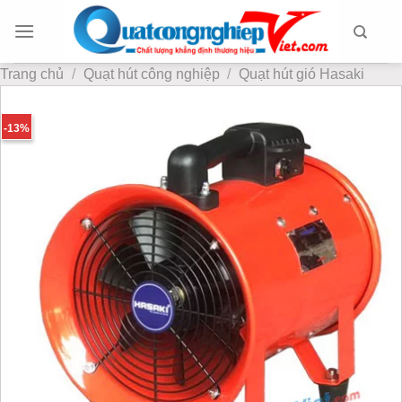
Chuyển
đến
nội
Trang chủ
/
Quạt hút công nghiệp
/
Quạt hút gió Hasaki
dung
-13%