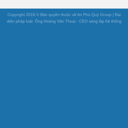
Copyright 2018 © Bản quyền thuộc về An Phú Quý Group | Đại
diện pháp luật: Ông Hoàng Văn Thoại - CEO sáng lập hệ thống