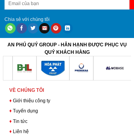
Chia sẻ với chúng tôi
AN PHÚ QUÝ GROUP - HÂN HẠNH ĐƯỢC PHỤC VỤ
QUÝ KHÁCH HÀNG
VỀ CHÚNG TÔI
♦
Giới thiệu công ty
♦
Tuyển dụng
♦
Tin tức
♦
Liên hệ