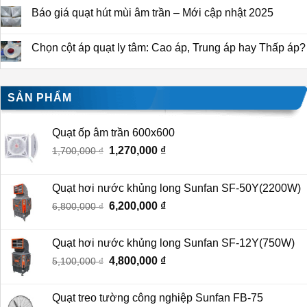
Báo giá quạt hút mùi âm trần – Mới cập nhật 2025
Chọn cột áp quạt ly tâm: Cao áp, Trung áp hay Thấp áp?
SẢN PHẨM
Quạt ốp âm trần 600x600
Giá
1,270,000
₫
Giá
1,700,000
₫
gốc
hiện
là:
tại
Quạt hơi nước khủng long Sunfan SF-50Y(2200W)
1,700,000 ₫.
là:
Giá
6,200,000
₫
Giá
6,800,000
₫
1,270,000 ₫.
gốc
hiện
là:
tại
Quạt hơi nước khủng long Sunfan SF-12Y(750W)
6,800,000 ₫.
là:
Giá
4,800,000
₫
Giá
5,100,000
₫
6,200,000 ₫.
gốc
hiện
là:
tại
Quạt treo tường công nghiệp Sunfan FB-75
5,100,000 ₫.
là: