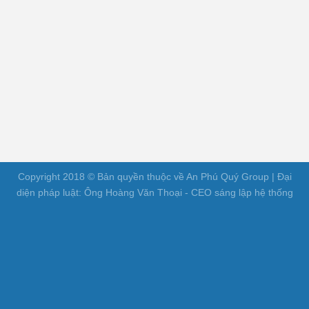
Copyright 2018 © Bản quyền thuộc về An Phú Quý Group | Đại
diện pháp luật: Ông Hoàng Văn Thoại - CEO sáng lập hệ thống