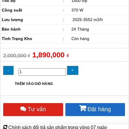
Tốc độ
:
1400 v/p
Công suất
:
370 W
Lưu lượng
:
2025-3552 m3/h
Bảo hành
:
24 Tháng
Tình Trạng Kho
:
Còn hàng
Giá
1,890,000
Giá
2,000,000
₫
₫
gốc
hiện
là:
tại
2,000,000 ₫.
là:
1,890,000 ₫.
Quạt
THÊM VÀO GIỎ HÀNG
hướng
trục
trung
áp
Tư vấn
Đặt hàng
Soffnet
FG3.5G-
4
số
Chính sách đổi trả sản phẩm trong vòng 07 ngày
lượng