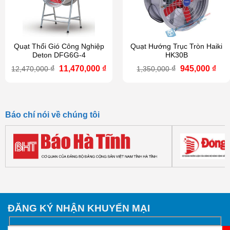
Quạt Thổi Gió Công Nghiệp
Quạt Hướng Trục Tròn Haiki
Deton DFG6G-4
HK30B
Giá
Giá
Giá
Giá
₫
11,470,000
₫
₫
945,000
₫
12,470,000
1,350,000
gốc
hiện
gốc
hiệ
là:
tại
là:
tại
12,470,000 ₫.
là:
1,350,000 ₫.
là:
11,470,000 ₫.
945
Báo chí nói về chúng tôi
ĐĂNG KÝ NHẬN KHUYẾN MẠI