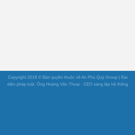
Copyright 2018 © Bản quyền thuộc về An Phú Quý Group | Đại
diện pháp luật: Ông Hoàng Văn Thoại - CEO sáng lập hệ thống