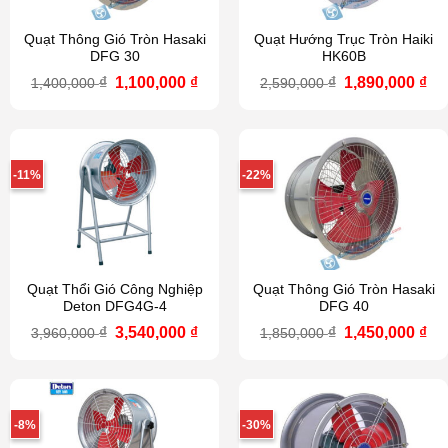
Quạt Thông Gió Tròn Hasaki
Quạt Hướng Trục Tròn Haiki
DFG 30
HK60B
Giá
Giá
Giá
Gi
₫
1,100,000
₫
₫
1,890,000
₫
1,400,000
2,590,000
gốc
hiện
gốc
hi
là:
tại
là:
tại
1,400,000 ₫.
là:
2,590,000 ₫.
là:
1,100,000 ₫.
1,8
-11%
-22%
Quạt Thổi Gió Công Nghiệp
Quạt Thông Gió Tròn Hasaki
Deton DFG4G-4
DFG 40
Giá
Giá
Giá
Gi
₫
3,540,000
₫
₫
1,450,000
₫
3,960,000
1,850,000
gốc
hiện
gốc
hi
là:
tại
là:
tại
3,960,000 ₫.
là:
1,850,000 ₫.
là:
3,540,000 ₫.
1,4
-8%
-30%