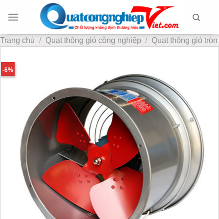
Chuyển
đến
nội
Trang chủ
/
Quạt thông gió công nghiệp
/
Quạt thông gió tròn
dung
-6%