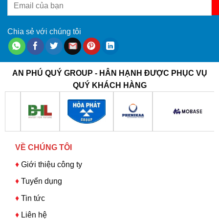
Chia sẻ với chúng tôi
AN PHÚ QUÝ GROUP - HÂN HẠNH ĐƯỢC PHỤC VỤ
QUÝ KHÁCH HÀNG
VỀ CHÚNG TÔI
♦
Giới thiệu công ty
♦
Tuyển dụng
♦
Tin tức
♦
Liên hệ