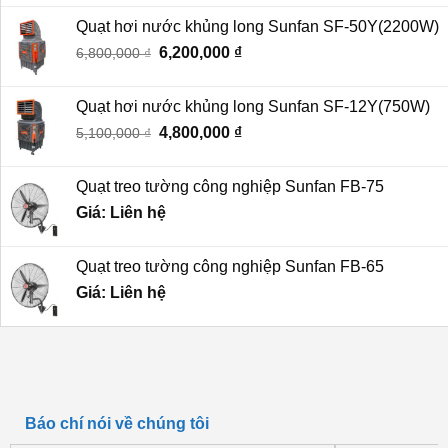
là:
tại
Quạt hơi nước khủng long Sunfan SF-50Y(2200W)
1,700,000 ₫.
là:
Giá
6,200,000
₫
Giá
6,800,000
₫
1,270,000 ₫.
gốc
hiện
là:
tại
Quạt hơi nước khủng long Sunfan SF-12Y(750W)
6,800,000 ₫.
là:
Giá
4,800,000
₫
Giá
5,100,000
₫
6,200,000 ₫.
gốc
hiện
là:
tại
Quạt treo tường công nghiệp Sunfan FB-75
5,100,000 ₫.
là:
Giá: Liên hệ
4,800,000 ₫.
Quạt treo tường công nghiệp Sunfan FB-65
Giá: Liên hệ
Báo chí nói về chúng tôi