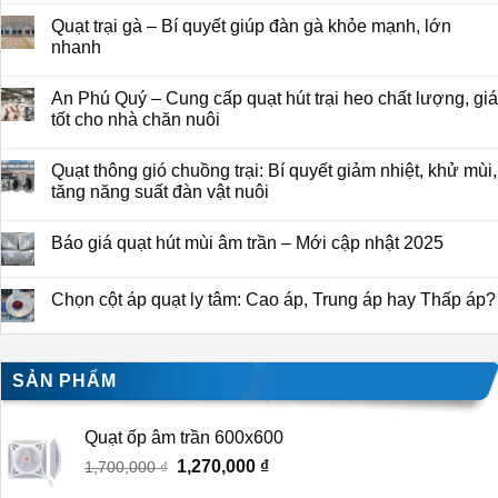
Quạt trại gà – Bí quyết giúp đàn gà khỏe mạnh, lớn
nhanh
An Phú Quý – Cung cấp quạt hút trại heo chất lượng, giá
tốt cho nhà chăn nuôi
Quạt thông gió chuồng trại: Bí quyết giảm nhiệt, khử mùi,
tăng năng suất đàn vật nuôi
Báo giá quạt hút mùi âm trần – Mới cập nhật 2025
Chọn cột áp quạt ly tâm: Cao áp, Trung áp hay Thấp áp?
SẢN PHẨM
Quạt ốp âm trần 600x600
Giá
1,270,000
₫
Giá
1,700,000
₫
gốc
hiện