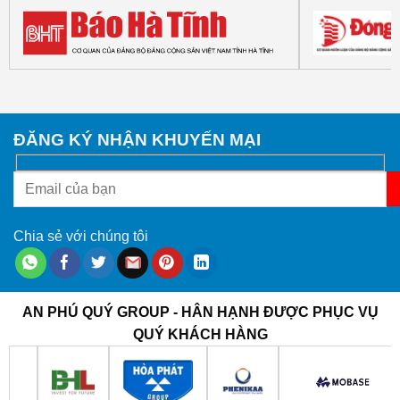
ĐĂNG KÝ NHẬN KHUYẾN MẠI
Chia sẻ với chúng tôi
AN PHÚ QUÝ GROUP - HÂN HẠNH ĐƯỢC PHỤC VỤ
QUÝ KHÁCH HÀNG