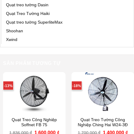
Quạt treo tường Dasin
Quạt Treo Tường Haiki
Quạt treo tường SuperliteMax
Shoohan
Xwind
SẢN PHẨM TƯƠNG TỰ
-13%
-18%
Quạt Treo Công Nghiệp
Quạt Treo Tường Công
Soffnet FB 75
Nghiệp Ching Hai W24-3Đ
Giá
Giá
Giá
Gi
₫
1,600,000
₫
₫
1,400,000
₫
1,836,000
1,700,000