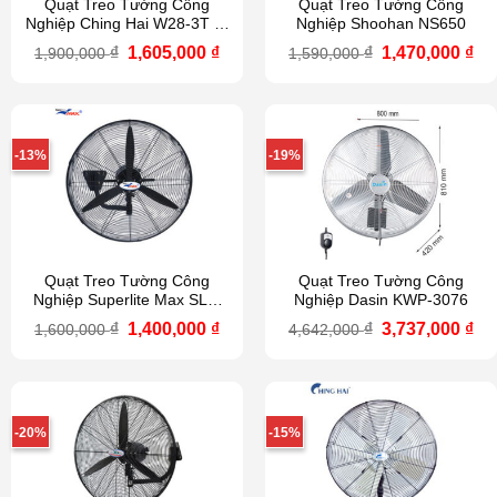
Quạt Treo Tường Công
Quạt Treo Tường Công
Nghiệp Ching Hai W28-3T (3
Nghiệp Shoohan NS650
cánh trắng)
Giá
Giá
Giá
Gi
₫
1,605,000
₫
₫
1,470,000
₫
1,900,000
1,590,000
gốc
hiện
gốc
hi
là:
tại
là:
tại
1,900,000 ₫.
là:
1,590,000 ₫.
là:
1,605,000 ₫.
1,4
-13%
-19%
Quạt Treo Tường Công
Quạt Treo Tường Công
Nghiệp Superlite Max SLW
Nghiệp Dasin KWP-3076
750
Giá
Giá
Giá
Gi
₫
1,400,000
₫
₫
3,737,000
₫
1,600,000
4,642,000
gốc
hiện
gốc
hi
là:
tại
là:
tại
1,600,000 ₫.
là:
4,642,000 ₫.
là:
1,400,000 ₫.
3,7
-20%
-15%