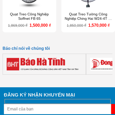
Quạt Treo Công Nghiệp
Quạt Treo Tường Công
Soffnet FB 65
Nghiệp Ching Hai W24-4T (4
cánh trắng)
Giá
Giá
Giá
Gi
₫
1,500,000
₫
₫
1,570,000
₫
1,869,000
1,850,000
gốc
hiện
gốc
hi
là:
tại
là:
tại
1,869,000 ₫.
là:
1,850,000 ₫.
là:
1,500,000 ₫.
1,5
Báo chí nói về chúng tôi
ĐĂNG KÝ NHẬN KHUYẾN MẠI