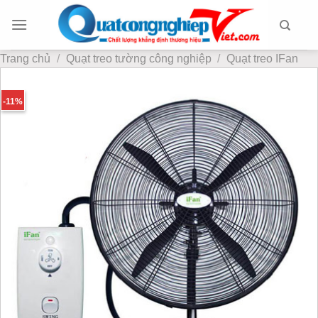
Chuyển
đến
nội
Trang chủ
/
Quạt treo tường công nghiệp
/
Quạt treo IFan
dung
-11%