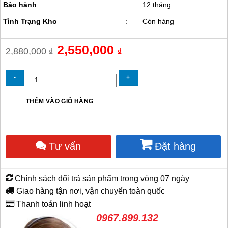
Bảo hành
:
12 tháng
Tình Trạng Kho
:
Còn hàng
Giá
2,550,000
Giá
2,880,000
₫
₫
gốc
hiện
là:
tại
2,880,000 ₫.
là:
2,550,000 ₫.
Quạt
THÊM VÀO GIỎ HÀNG
công
nghiệp
treo
IFan
Tư vấn
Đặt hàng
NB-
75
Plus
số
Chính sách đổi trả sản phẩm trong vòng 07 ngày
lượng
Giao hàng tận nơi, vận chuyển toàn quốc
Thanh toán linh hoạt
0967.899.132