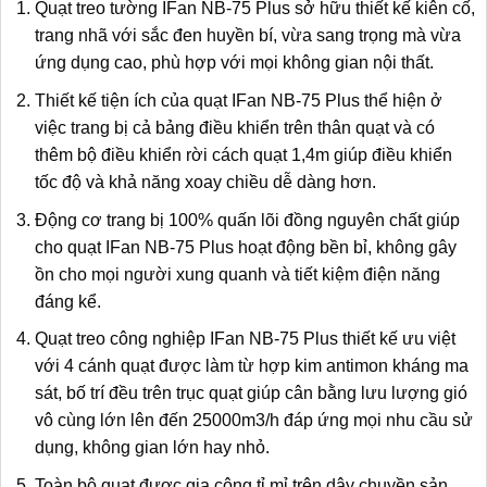
Quạt treo tường IFan NB-75 Plus sở hữu thiết kế kiên cố,
trang nhã với sắc đen huyền bí, vừa sang trọng mà vừa
ứng dụng cao, phù hợp với mọi không gian nội thất.
Thiết kế tiện ích của quạt IFan NB-75 Plus thể hiện ở
việc trang bị cả bảng điều khiển trên thân quạt và có
thêm bộ điều khiển rời cách quạt 1,4m giúp điều khiển
tốc độ và khả năng xoay chiều dễ dàng hơn.
Động cơ trang bị 100% quấn lõi đồng nguyên chất giúp
cho quạt IFan NB-75 Plus hoạt động bền bỉ, không gây
ồn cho mọi người xung quanh và tiết kiệm điện năng
đáng kể.
Quạt treo công nghiệp IFan NB-75 Plus thiết kế ưu việt
với 4 cánh quạt được làm từ hợp kim antimon kháng ma
sát, bố trí đều trên trục quạt giúp cân bằng lưu lượng gió
vô cùng lớn lên đến 25000m3/h đáp ứng mọi nhu cầu sử
dụng, không gian lớn hay nhỏ.
Toàn bộ quạt được gia công tỉ mỉ trên dây chuyền sản