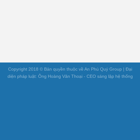
Copyright 2018 © Bản quyền thuộc về An Phú Quý Group | Đại
diện pháp luật: Ông Hoàng Văn Thoại - CEO sáng lập hệ thống