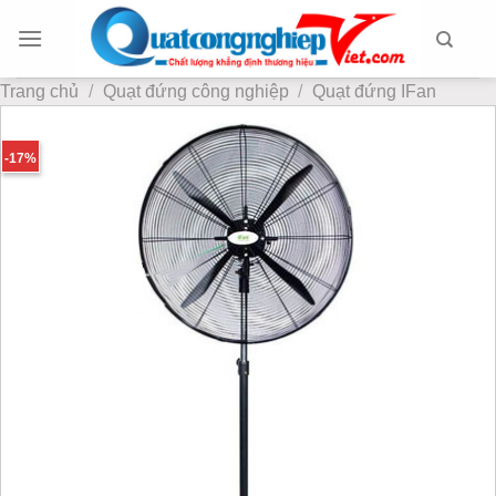
Chuyển
đến
nội
Trang chủ
/
Quạt đứng công nghiệp
/
Quạt đứng IFan
dung
-17%