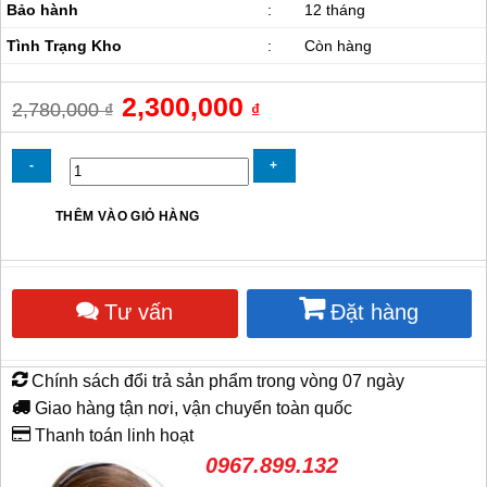
Bảo hành
:
12 tháng
Tình Trạng Kho
:
Còn hàng
Giá
2,300,000
Giá
2,780,000
₫
₫
gốc
hiện
là:
tại
2,780,000 ₫.
là:
2,300,000 ₫.
Quạt
THÊM VÀO GIỎ HÀNG
công
nghiệp
đứng
IFan
Tư vấn
Đặt hàng
NS-
50
Plus
số
Chính sách đổi trả sản phẩm trong vòng 07 ngày
lượng
Giao hàng tận nơi, vận chuyển toàn quốc
Thanh toán linh hoạt
0967.899.132