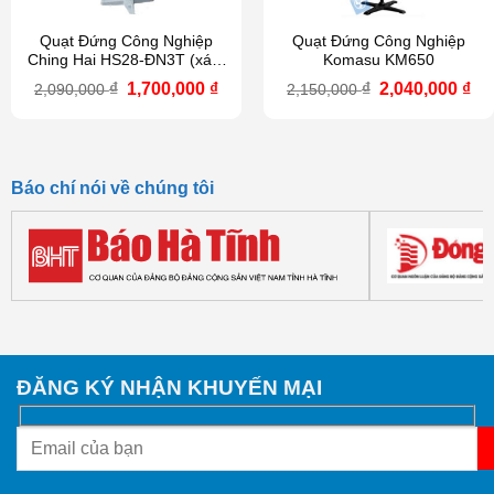
Quạt Đứng Công Nghiệp
Quạt Đứng Công Nghiệp
Ching Hai HS28-ĐN3T (xám
Komasu KM650
bạc)
Giá
Giá
Giá
Gi
₫
1,700,000
₫
₫
2,040,000
₫
2,090,000
2,150,000
gốc
hiện
gốc
hi
là:
tại
là:
tại
2,090,000 ₫.
là:
2,150,000 ₫.
là:
1,700,000 ₫.
2,0
Báo chí nói về chúng tôi
ĐĂNG KÝ NHẬN KHUYẾN MẠI