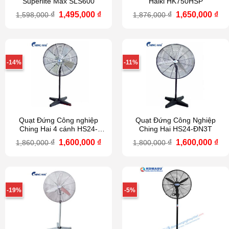
Superlite Max SLS600
Haiki HK750HSP
Giá
Giá
Giá
Gi
₫
1,495,000
₫
₫
1,650,000
₫
1,598,000
1,876,000
gốc
hiện
gốc
hi
là:
tại
là:
tại
1,598,000 ₫.
là:
1,876,000 ₫.
là:
1,495,000 ₫.
1,6
-14%
-11%
Quạt Đứng Công nghiệp
Quạt Đứng Công Nghiệp
Ching Hai 4 cánh HS24-
Ching Hai HS24-ĐN3T
ĐN4T
Giá
Giá
Giá
Gi
₫
1,600,000
₫
₫
1,600,000
₫
1,860,000
1,800,000
gốc
hiện
gốc
hi
là:
tại
là:
tại
1,860,000 ₫.
là:
1,800,000 ₫.
là:
1,600,000 ₫.
1,6
-19%
-5%