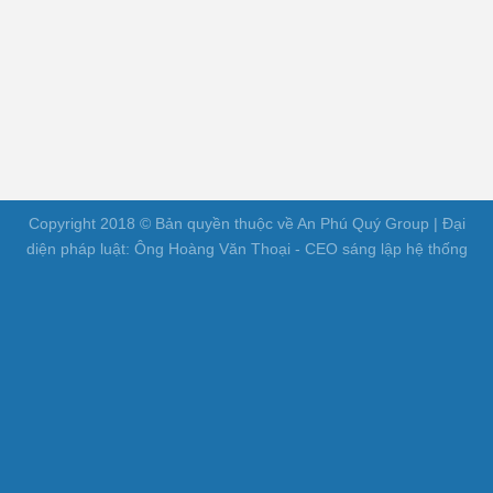
Copyright 2018 © Bản quyền thuộc về An Phú Quý Group | Đại
diện pháp luật: Ông Hoàng Văn Thoại - CEO sáng lập hệ thống