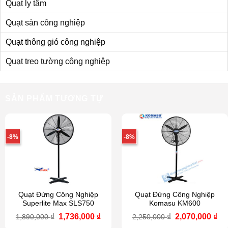
Quạt ly tâm
Quạt sàn công nghiệp
Quạt thông gió công nghiệp
Quạt treo tường công nghiệp
SẢN PHẨM TƯƠNG TỰ
-8%
-8%
Quạt Đứng Công Nghiệp
Quạt Đứng Công Nghiệp
Superlite Max SLS750
Komasu KM600
Giá
Giá
Giá
Gi
₫
1,736,000
₫
₫
2,070,000
₫
1,890,000
2,250,000
gốc
hiện
gốc
hi