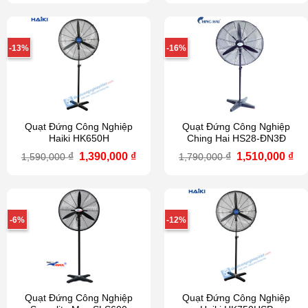
là:
tại
là:
tại
1,890,000 ₫.
là:
2,250,000 ₫.
là:
1,736,000 ₫.
2,0
-13%
-16%
Quạt Đứng Công Nghiệp
Quạt Đứng Công Nghiệp
Haiki HK650H
Ching Hai HS28-ĐN3Đ
Giá
Giá
Giá
Gi
₫
1,390,000
₫
₫
1,510,000
₫
1,590,000
1,790,000
gốc
hiện
gốc
hi
là:
tại
là:
tại
1,590,000 ₫.
là:
1,790,000 ₫.
là:
1,390,000 ₫.
1,5
-6%
-12%
Quạt Đứng Công Nghiệp
Quạt Đứng Công Nghiệp