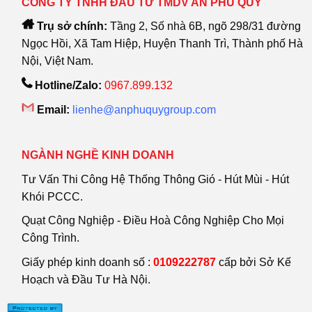
CÔNG TY TNHH ĐẦU TƯ TMDV AN PHÚ QUÝ
Trụ sở chính:
Tầng 2, Số nhà 6B, ngõ 298/31 đường
Ngọc Hồi, Xã Tam Hiệp, Huyện Thanh Trì, Thành phố Hà
Nội, Việt Nam.
Hotline/Zalo:
0967.899.132
Email:
lienhe@anphuquygroup.com
NGÀNH NGHỀ KINH DOANH
Tư Vấn Thi Công Hệ Thống Thông Gió - Hút Mùi - Hút
Khói PCCC.
Quạt Công Nghiệp - Điều Hoà Công Nghiệp Cho Mọi
Công Trình.
Giấy phép kinh doanh số :
0109222787
cấp bởi Sở Kế
Hoạch và Đầu Tư Hà Nội.