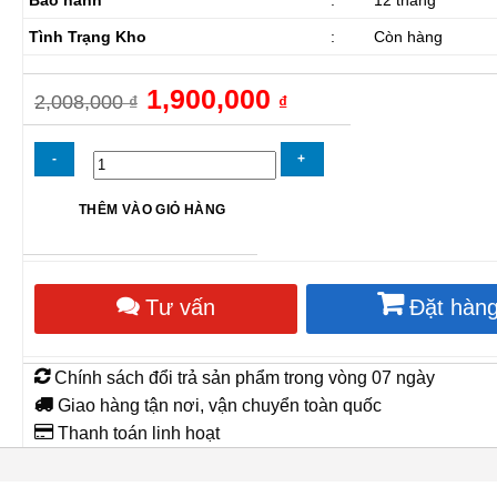
Tình Trạng Kho
:
Còn hàng
Giá
1,900,000
Giá
2,008,000
₫
₫
gốc
hiện
là:
tại
2,008,000 ₫.
là:
1,900,000 ₫.
Quạt
THÊM VÀO GIỎ HÀNG
công
nghiệp
đứng
IFan
Tư vấn
Đặt hàn
NS-
65
số
lượng
Chính sách đổi trả sản phẩm trong vòng 07 ngày
Giao hàng tận nơi, vận chuyển toàn quốc
Thanh toán linh hoạt