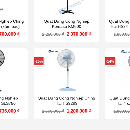
Nghiệp Ching
Quạt Đứng Công Nghiệp
Quạt Đứng
 (xám bạc)
Komasu KM600
Hai HS24 
á
Giá
Giá
Giá
,700,000
₫
₫
2,070,000
₫
2,250,000
1,850,0
ốc
hiện
gốc
hiện
:
tại
là:
tại
090,000 ₫.
là:
2,250,000 ₫.
là:
1,700,000 ₫.
2,070,000 ₫.
-25%
-14%
ng Nghiệp
Quạt Đứng Công Nghiệp Ching
Quạt Đứng
x SLS750
Hai HS9299
Hai 4 
á
Giá
Giá
Giá
,736,000
₫
₫
1,200,000
₫
1,600,000
1,860,0
ốc
hiện
gốc
hiện
:
tại
là:
tại
890,000 ₫.
là:
1,600,000 ₫.
là:
1,736,000 ₫.
1,200,000 ₫.