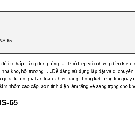
 NS-65
 độ ồn thấp , ứng dụng rộng rãi. Phù hợp với những điều kiện 
nhà kho, hội trường …..Dễ dàng sử dụng lắp đặt và di chuyển.
ẩn quốc tế ,cổ quạt an toàn ,chức năng chống kẹt cứng khi quay
im nhôm cao cấp, sơn tĩnh điện làm tăng vẻ sang trọng cho kh
NS-65