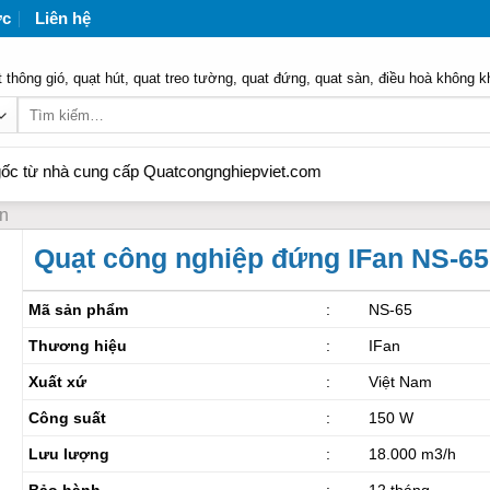
ức
Liên hệ
 thông gió, quạt hút, quat treo tường, quat đứng, quat sàn, điều hoà không k
Tìm
kiếm:
hà cung cấp Quatcongnghiepviet.com
an
Quạt công nghiệp đứng IFan NS-65
Mã sản phẩm
:
NS-65
Thương hiệu
:
IFan
Xuất xứ
:
Việt Nam
Công suất
:
150 W
Lưu lượng
:
18.000 m3/h
Bảo hành
:
12 tháng