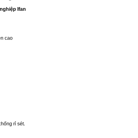
nghiệp Ifan
ền cao
hống rỉ sét.