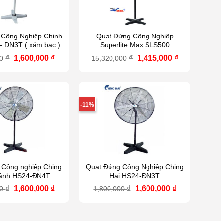
 Công Nghiệp Chinh
Quạt Đứng Công Nghiệp
– DN3T ( xám bạc )
Superlite Max SLS500
Giá
Giá
Giá
Giá
₫
1,600,000
₫
₫
1,415,000
₫
00
15,320,000
gốc
hiện
gốc
hiện
là:
tại
là:
tại
1,850,000 ₫.
là:
15,320,000 ₫.
là:
1,600,000 ₫.
1,415,000 ₫.
-11%
 Công nghiệp Ching
Quạt Đứng Công Nghiệp Ching
cánh HS24-ĐN4T
Hai HS24-ĐN3T
Giá
Giá
Giá
Giá
₫
1,600,000
₫
₫
1,600,000
₫
00
1,800,000
gốc
hiện
gốc
hiện
là:
tại
là:
tại
1,860,000 ₫.
là:
1,800,000 ₫.
là:
1,600,000 ₫.
1,600,000 ₫.