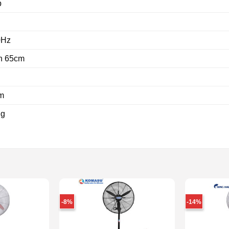
p
0Hz
h 65cm
m
ng
-8%
-14%