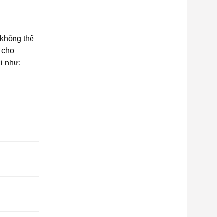
 không thể
 cho
i như: