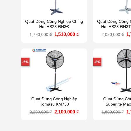
Quạt Đứng Công Nghiệp Ching
Quạt Đứng Công 
Hai HS28-ĐN3Đ
Hai HS28-ĐN3T
Giá
Giá
Gi
₫
1,510,000
₫
₫
1
1,790,000
2,090,000
gốc
hiện
g
là:
tại
là
1,790,000 ₫.
là:
2,
1,510,000 ₫.
-5%
-8%
Quạt Đứng Công Nghiệp
Quạt Đứng Cô
Komasu KM750
Superlite Ma
Giá
Giá
Gi
₫
2,100,000
₫
₫
1
2,200,000
1,890,000
gốc
hiện
g
là:
tại
là
2,200,000 ₫.
là:
1,
2,100,000 ₫.