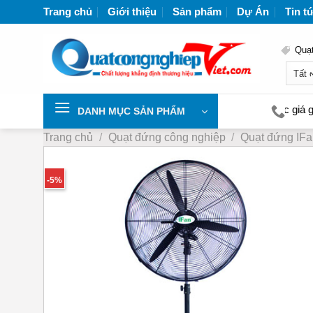
Chuyển
Trang chủ
Giới thiệu
Sản phẩm
Dự Án
Tin t
đến
nội
Quạt
dung
công nghiệp lớn nhất Việt Nam | Liên hệ để nhận được giá gốc từ n
DANH MỤC SẢN PHẨM
Trang chủ
/
Quạt đứng công nghiệp
/
Quạt đứng IF
-5%