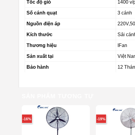
Tốc độ gió
1400 v/
Số cánh quạt
3 cánh
Nguồn điện áp
220V,5
Kích thước
Sải cán
Thương hiệu
IFan
Sản xuất tại
Việt Na
Bảo hành
12 Thá
SẢN PHẨM TƯƠNG TỰ
-16%
-19%