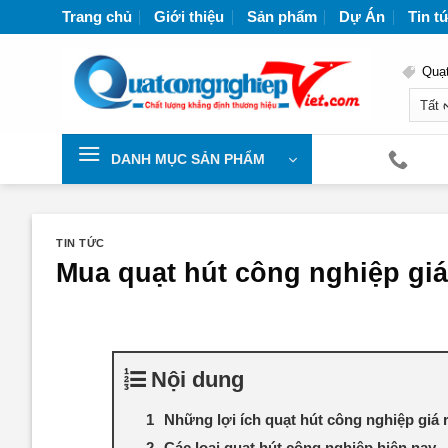
Chuyển
Trang chủ
Giới thiệu
Sản phẩm
Dự Án
Tin t
đến
nội
Quạt
dung
Nhà
DANH MỤC SẢN PHẨM
TIN TỨC
Mua quạt hút công nghiệp giá
Nội dung
Những lợi ích quạt hút công nghiệp giá 
Các loại quạt hút công nghiệp hiện nay