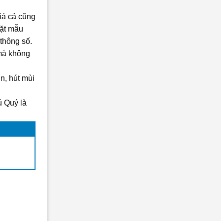
iá cả cũng
đặt mẫu
 thông số.
 mà không
n, hút mùi
ú Quý là