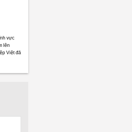
ĩnh vực
m lên
ệp Việt đã