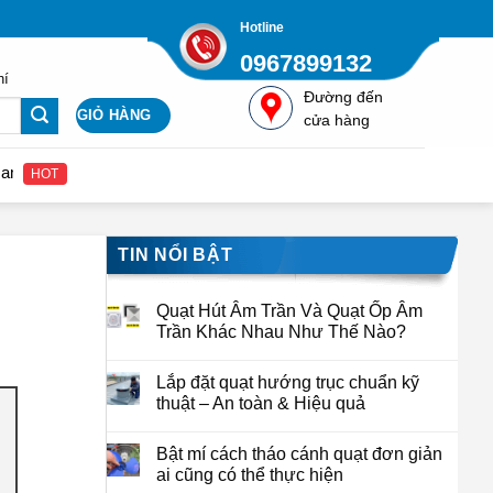
Hotline
0967899132
hí
Đường đến
GIỎ HÀNG
cửa hàng
hệ để nhận được giá gốc từ nhà cung cấp Quatcongnghiepviet.com
HOT
TIN NỔI BẬT
Quạt Hút Âm Trần Và Quạt Ốp Âm
Trần Khác Nhau Như Thế Nào?
Lắp đặt quạt hướng trục chuẩn kỹ
thuật – An toàn & Hiệu quả
Bật mí cách tháo cánh quạt đơn giản
ai cũng có thể thực hiện