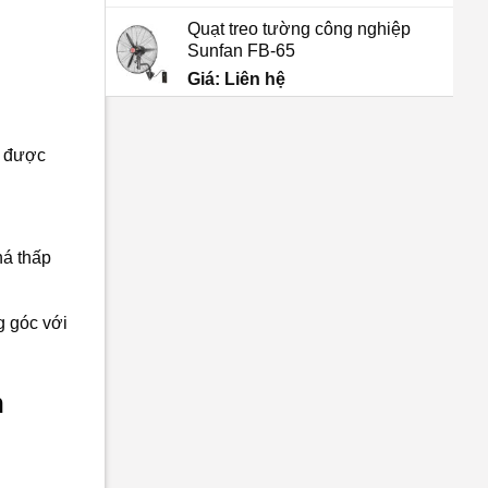
Quạt treo tường công nghiệp
Sunfan FB-65
Giá: Liên hệ
à được
há thấp
g góc với
n