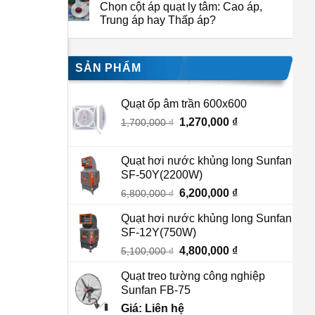
Chọn cột áp quạt ly tâm: Cao áp,
Trung áp hay Thấp áp?
SẢN PHẨM
Quạt ốp âm trần 600x600
Giá
1,270,000
₫
Giá
1,700,000
₫
gốc
hiện
là:
tại
Quạt hơi nước khủng long Sunfan
1,700,000 ₫.
là:
SF-50Y(2200W)
1,270,000 ₫.
Giá
6,200,000
₫
Giá
6,800,000
₫
gốc
hiện
Quạt hơi nước khủng long Sunfan
là:
tại
SF-12Y(750W)
6,800,000 ₫.
là:
Giá
4,800,000
₫
Giá
5,100,000
₫
6,200,000 ₫.
gốc
hiện
Quạt treo tường công nghiệp
là:
tại
Sunfan FB-75
5,100,000 ₫.
là:
Giá: Liên hệ
4,800,000 ₫.