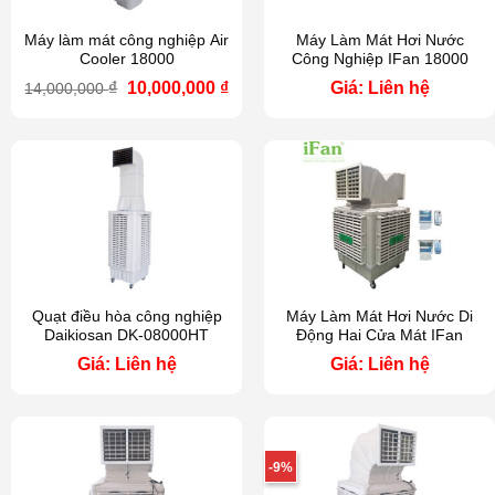
Máy làm mát công nghiệp Air
Máy Làm Mát Hơi Nước
Cooler 18000
Công Nghiệp IFan 18000
Giá
Giá
₫
10,000,000
₫
Giá: Liên hệ
14,000,000
gốc
hiện
là:
tại
14,000,000 ₫.
là:
10,000,000 ₫.
Quạt điều hòa công nghiệp
Máy Làm Mát Hơi Nước Di
Daikiosan DK-08000HT
Động Hai Cửa Mát IFan
Giá: Liên hệ
Giá: Liên hệ
-9%