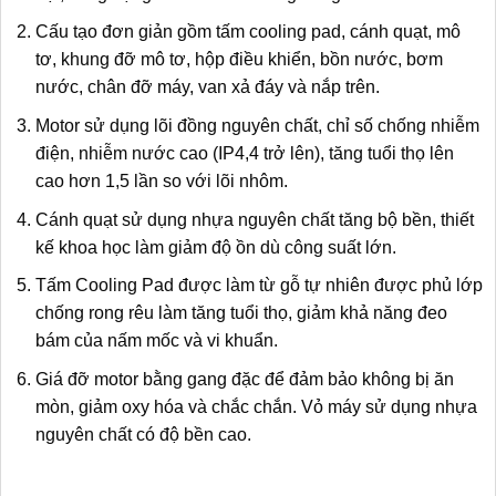
Cấu tạo đơn giản gồm tấm cooling pad, cánh quạt, mô
tơ, khung đỡ mô tơ, hộp điều khiển, bồn nước, bơm
nước, chân đỡ máy, van xả đáy và nắp trên.
Motor sử dụng lõi đồng nguyên chất, chỉ số chống nhiễm
điện, nhiễm nước cao (IP4,4 trở lên), tăng tuổi thọ lên
cao hơn 1,5 lần so với lõi nhôm.
Cánh quạt sử dụng nhựa nguyên chất tăng bộ bền, thiết
kế khoa học làm giảm độ ồn dù công suất lớn.
Tấm Cooling Pad được làm từ gỗ tự nhiên được phủ lớp
chống rong rêu làm tăng tuổi thọ, giảm khả năng đeo
bám của nấm mốc và vi khuẩn.
Giá đỡ motor bằng gang đặc để đảm bảo không bị ăn
mòn, giảm oxy hóa và chắc chắn. Vỏ máy sử dụng nhựa
nguyên chất có độ bền cao.