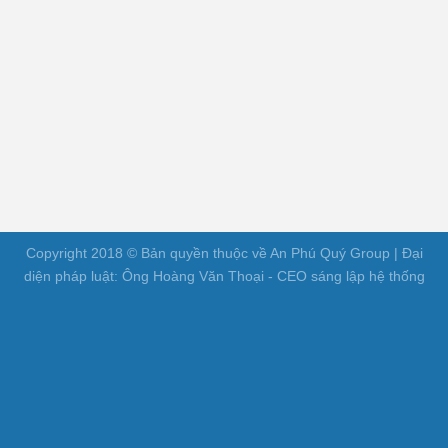
Copyright 2018 © Bản quyền thuộc về An Phú Quý Group | Đại
diện pháp luật: Ông Hoàng Văn Thoại - CEO sáng lập hệ thống