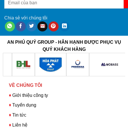
Chia sẻ với chúng tôi
AN PHÚ QUÝ GROUP - HÂN HẠNH ĐƯỢC PHỤC VỤ
QUÝ KHÁCH HÀNG
VỀ CHÚNG TÔI
♦
Giới thiệu công ty
♦
Tuyển dụng
♦
Tin tức
♦
Liên hệ