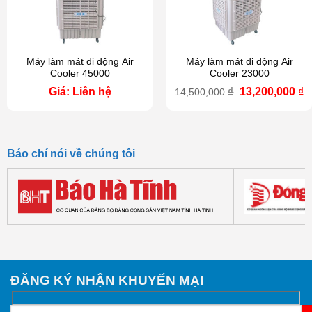
Máy làm mát di động Air
Máy làm mát di động Air
Cooler 45000
Cooler 23000
Giá
G
Giá: Liên hệ
₫
13,200,000
₫
14,500,000
gốc
h
là:
tạ
14,500,000 ₫.
là
1
Báo chí nói về chúng tôi
ĐĂNG KÝ NHẬN KHUYẾN MẠI