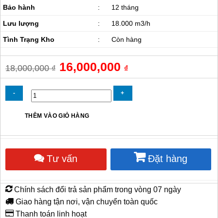
Bảo hành
:
12 tháng
Lưu lượng
:
18.000 m3/h
Tình Trạng Kho
:
Còn hàng
Giá
16,000,000
Giá
18,000,000
₫
₫
gốc
hiện
là:
tại
18,000,000 ₫.
là:
16,000,000 ₫.
Điều
THÊM VÀO GIỎ HÀNG
hòa
hơi
nước
công
Tư vấn
Đặt hàng
nghiệp
Daikiosan
DK-
18000
Chính sách đổi trả sản phẩm trong vòng 07 ngày
TX/TL/TN
số
Giao hàng tận nơi, vận chuyển toàn quốc
lượng
Thanh toán linh hoạt