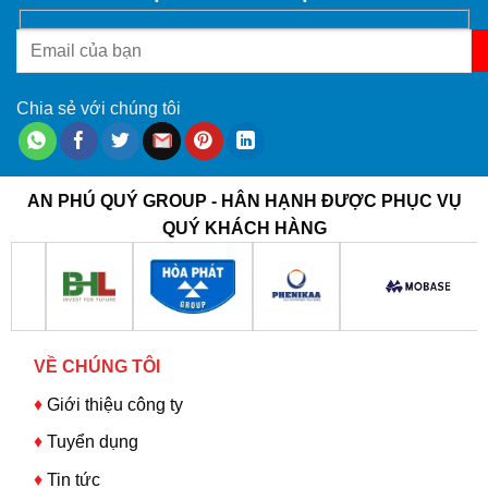
Chia sẻ với chúng tôi
AN PHÚ QUÝ GROUP - HÂN HẠNH ĐƯỢC PHỤC VỤ
QUÝ KHÁCH HÀNG
VỀ CHÚNG TÔI
♦
Giới thiệu công ty
♦
Tuyển dụng
♦
Tin tức