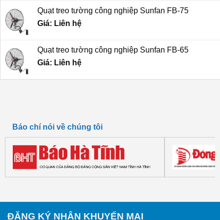
là:
tại
Quạt treo tường công nghiệp Sunfan FB-75
5,100,000 ₫.
là:
Giá: Liên hệ
4,800,000 ₫.
Quạt treo tường công nghiệp Sunfan FB-65
Giá: Liên hệ
Báo chí nói về chúng tôi
ĐĂNG KÝ NHẬN KHUYẾN MẠI