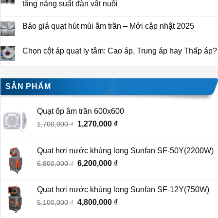
tăng năng suất đàn vật nuôi
Báo giá quạt hút mùi âm trần – Mới cập nhật 2025
Chọn cột áp quạt ly tâm: Cao áp, Trung áp hay Thấp áp?
SẢN PHẨM
Quạt ốp âm trần 600x600
Giá
1,270,000
₫
Giá
1,700,000
₫
gốc
hiện
là:
tại
Quạt hơi nước khủng long Sunfan SF-50Y(2200W)
1,700,000 ₫.
là:
Giá
6,200,000
₫
Giá
6,800,000
₫
1,270,000 ₫.
gốc
hiện
là:
tại
Quạt hơi nước khủng long Sunfan SF-12Y(750W)
6,800,000 ₫.
là:
Giá
4,800,000
₫
Giá
5,100,000
₫
6,200,000 ₫.
gốc
hiện