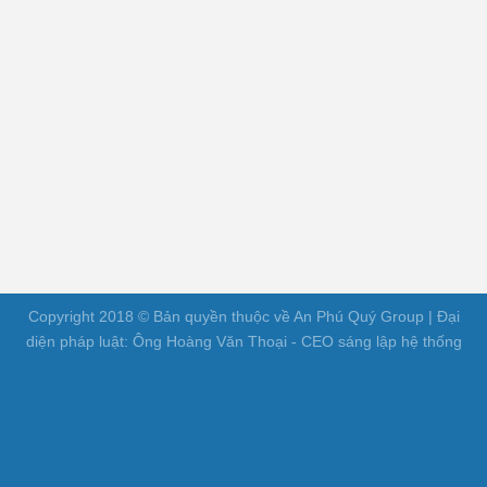
Copyright 2018 © Bản quyền thuộc về An Phú Quý Group | Đại
diện pháp luật: Ông Hoàng Văn Thoại - CEO sáng lập hệ thống