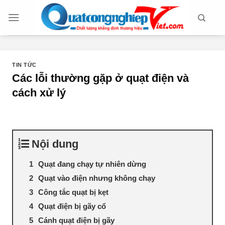
Chuyển
đến
nội
dung
TIN TỨC
Các lỗi thường gặp ở quạt điện và
cách xử lý
Nội dung
Quạt đang chạy tự nhiên dừng
Quạt vào điện nhưng không chạy
Công tắc quạt bị kẹt
Quạt điện bị gãy cổ
Cánh quạt điện bị gãy