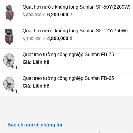
là:
tại
Quạt hơi nước khủng long Sunfan SF-50Y(2200W)
1,700,000 ₫.
là:
Giá
6,200,000
₫
Giá
6,800,000
₫
1,270,000 ₫.
gốc
hiện
là:
tại
Quạt hơi nước khủng long Sunfan SF-12Y(750W)
6,800,000 ₫.
là:
Giá
4,800,000
₫
Giá
5,100,000
₫
6,200,000 ₫.
gốc
hiện
là:
tại
Quạt treo tường công nghiệp Sunfan FB-75
5,100,000 ₫.
là:
Giá: Liên hệ
4,800,000 ₫.
Quạt treo tường công nghiệp Sunfan FB-65
Giá: Liên hệ
Báo chí nói về chúng tôi