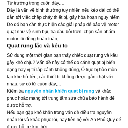
Từ trường trong cuộn dây,…
Đây là vấn về bình thường tuy nhiên nếu kéo dài có thể
dẫn tới việc chập cháy thiết bị, gây hỏa hoạn nguy hiểm.
Do đó bạn cần thực hiện các giải pháp để bảo vệ motor
quạt như vệ sinh bụi, tra dầu bôi trơn, chọn sản phẩm
motor lõi đồng hoàn toàn,…
Quạt rung lắc và kêu to
Sử dụng một thời gian bạn thấy chiếc quạt rung và kêu
gây khó chịu? Vấn đề này có thể do cánh quạt bị biến
dạng hay vị trí lắp cánh không đúng, Ổ trục bị bào mòn
tạo khe hở lớn, các thiết bị không được gắn chặt với
nhau, sự cố từ cuộn dây,…
Kiểm tra
nguyên nhân khiến quạt bị rung
và khắc
phục hoặc mang tới trung tâm sửa chữa bảo hành để
được hỗ trợ.
Nếu bạn gặp khó khăn trong vấn đề điều tra nguyên
nhân lỗi và khắc phục lỗi, hãy liên hệ với An Phú Quý để
được hỗ trợ kịp thời.