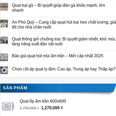
Quạt trại gà – Bí quyết giúp đàn gà khỏe mạnh, lớn
nhanh
An Phú Quý – Cung cấp quạt hút trại heo chất lượng, giá
tốt cho nhà chăn nuôi
Quạt thông gió chuồng trại: Bí quyết giảm nhiệt, khử mùi,
tăng năng suất đàn vật nuôi
Báo giá quạt hút mùi âm trần – Mới cập nhật 2025
Chọn cột áp quạt ly tâm: Cao áp, Trung áp hay Thấp áp?
SẢN PHẨM
Quạt ốp âm trần 600x600
Giá
1,270,000
₫
Giá
1,700,000
₫
gốc
hiện