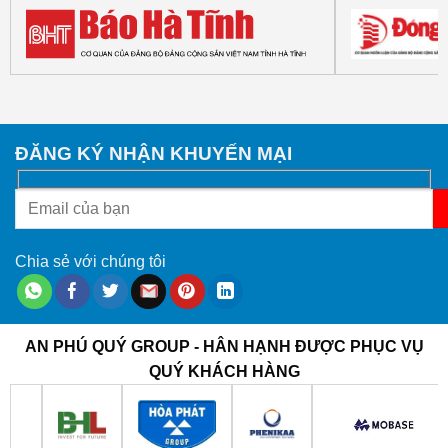
ĐĂNG KÝ NHẬN KHUYẾN MẠI
Chia sẻ với chúng tôi
AN PHÚ QUÝ GROUP - HÂN HẠNH ĐƯỢC PHỤC VỤ
QUÝ KHÁCH HÀNG