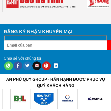
ĐĂNG KÝ NHẬN KHUYẾN MẠI
Chia sẻ với chúng tôi
AN PHÚ QUÝ GROUP - HÂN HẠNH ĐƯỢC PHỤC VỤ
QUÝ KHÁCH HÀNG