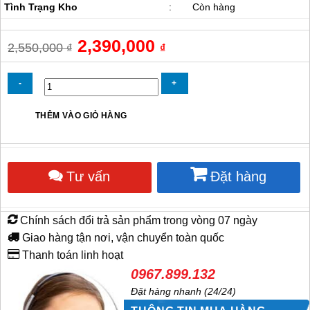
Tình Trạng Kho
:
Còn hàng
Giá
2,390,000
Giá
2,550,000
₫
₫
gốc
hiện
là:
tại
2,550,000 ₫.
là:
2,390,000 ₫.
Quạt
THÊM VÀO GIỎ HÀNG
Thông
Gió
Tròn
Deton
Tư vấn
Đặt hàng
TAG-
60
số
lượng
Chính sách đổi trả sản phẩm trong vòng 07 ngày
Giao hàng tận nơi, vận chuyển toàn quốc
Thanh toán linh hoạt
0967.899.132
Đặt hàng nhanh (24/24)