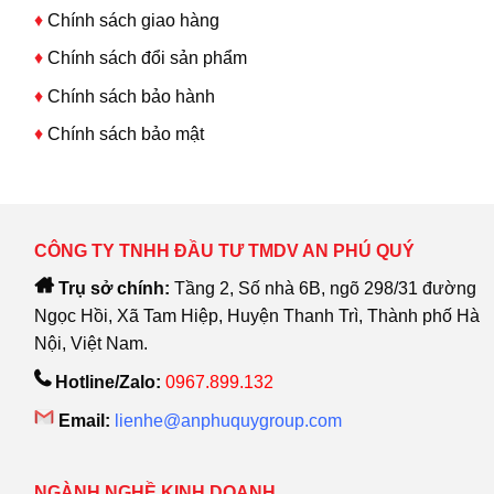
♦
Chính sách giao hàng
♦
Chính sách đổi sản phẩm
♦
Chính sách bảo hành
♦
Chính sách bảo mật
CÔNG TY TNHH ĐẦU TƯ TMDV AN PHÚ QUÝ
Trụ sở chính:
Tầng 2, Số nhà 6B, ngõ 298/31 đường
Ngọc Hồi, Xã Tam Hiệp, Huyện Thanh Trì, Thành phố Hà
Nội, Việt Nam.
Hotline/Zalo:
0967.899.132
Email:
lienhe@anphuquygroup.com
NGÀNH NGHỀ KINH DOANH