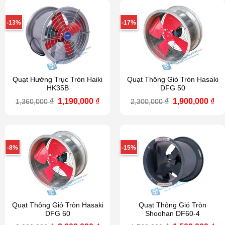
-13%
-17%
Quạt Hướng Trục Tròn Haiki
Quạt Thông Gió Tròn Hasaki
HK35B
DFG 50
Giá
Giá
Giá
Gi
₫
1,190,000
₫
₫
1,900,000
₫
1,360,000
2,300,000
gốc
hiện
gốc
hi
là:
tại
là:
tại
1,360,000 ₫.
là:
2,300,000 ₫.
là:
1,190,000 ₫.
1,9
-8%
-15%
Quạt Thông Gió Tròn Hasaki
Quạt Thông Gió Tròn
DFG 60
Shoohan DF60-4