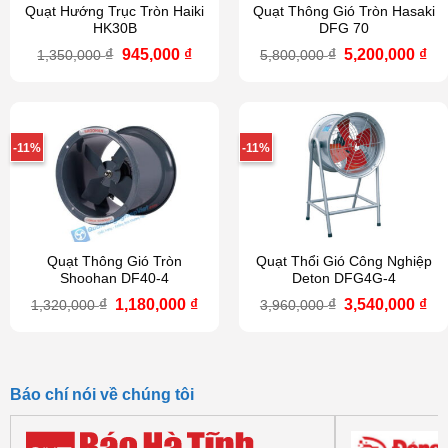
Quạt Hướng Trục Tròn Haiki
Quạt Thông Gió Tròn Hasaki
HK30B
DFG 70
Giá
Giá
Giá
Gi
₫
945,000
₫
₫
5,200,000
₫
1,350,000
5,800,000
gốc
hiện
gốc
hi
là:
tại
là:
tại
1,350,000 ₫.
là:
5,800,000 ₫.
là:
945,000 ₫.
5,2
-11%
-11%
Quạt Thông Gió Tròn
Quạt Thổi Gió Công Nghiệp
Shoohan DF40-4
Deton DFG4G-4
Giá
Giá
Giá
Gi
₫
1,180,000
₫
₫
3,540,000
₫
1,320,000
3,960,000
gốc
hiện
gốc
hi
là:
tại
là:
tại
1,320,000 ₫.
là:
3,960,000 ₫.
là:
1,180,000 ₫.
3,5
Báo chí nói về chúng tôi