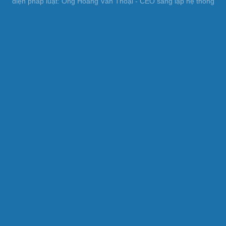
diện pháp luật: Ông Hoàng Văn Thoại - CEO sáng lập hệ thống