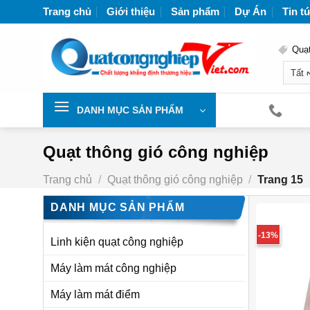
Chuyển
Trang chủ
Giới thiệu
Sản phẩm
Dự Án
Tin t
đến
nội
Quạt
dung
Nhà 
DANH MỤC SẢN PHẨM
Quạt thông gió công nghiệp
Trang chủ
/
Quạt thông gió công nghiệp
/
Trang 15
DANH MỤC SẢN PHẨM
-13%
Linh kiện quạt công nghiệp
Máy làm mát công nghiệp
Máy làm mát điểm