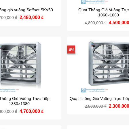
ông gió vuông Soffnet SKV60
Quạt Thông Gió Vuông Trực
1060×1060
₫
Giá
2,480,000
₫
Giá
700,000
gốc
hiện
₫
Giá
4,500,00
4,800,000
là:
tại
gốc
2,700,000 ₫.
là:
là:
2,480,000 ₫.
4,800,000
-8%
Thông Gió Vuông Trực Tiếp
Quạt Thông Gió Vuông Trực Ti
1380×1380
₫
Giá
2,300,00
2,500,000
gốc
₫
Giá
4,700,000
₫
Giá
300,000
là:
gốc
hiện
2,500,000
là:
tại
5,300,000 ₫.
là: