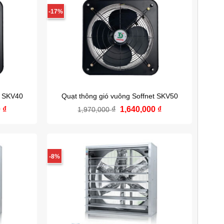
-17%
t SKV40
Quạt thông gió vuông Soffnet SKV50
0
₫
Giá
₫
Giá
1,640,000
₫
Giá
1,970,000
hiện
gốc
hiện
tại
là:
tại
 ₫.
là:
1,970,000 ₫.
là:
1,290,000 ₫.
1,640,000 ₫.
-8%