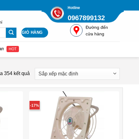
Hotline
0967899132
hí
Đường đến
GIỎ HÀNG
cửa hàng
ệ để nhận được giá gốc từ nhà cung cấp Quatcongnghiepviet.com
HOT
a 354 kết quả
-17%