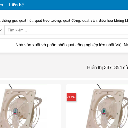
ức
Liên hệ
 thông gió, quạt hút, quat treo tường, quat đứng, quat sàn, điều hoà không k
Tìm
kiếm:
sản xuất và phân phối quạt công nghiệp lớn nhất Việt Nam | Liên h
Hiển thị 337–354 củ
-13%