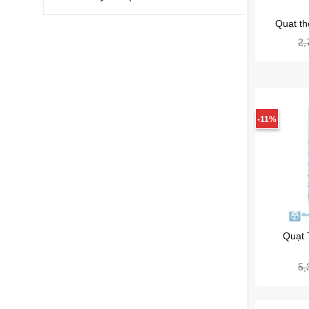
Quạt th
2,
-11%
Quạt 
5,