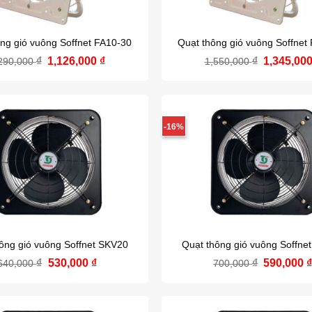
ng gió vuông Soffnet FA10-30
Quạt thông gió vuông Soffnet
₫
Giá
1,126,000
₫
Giá
₫
Giá
1,345,00
290,000
1,550,000
gốc
hiện
gốc
là:
tại
là:
1,290,000 ₫.
là:
1,550,000
1,126,000 ₫.
-16%
ông gió vuông Soffnet SKV20
Quạt thông gió vuông Soffne
₫
Giá
530,000
₫
Giá
₫
Giá
590,000
640,000
700,000
gốc
hiện
gốc
là:
tại
là:
640,000 ₫.
là:
700,000 ₫
530,000 ₫.