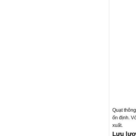
Quạt thông
ổn định. V
xuất.
Lưu lượn