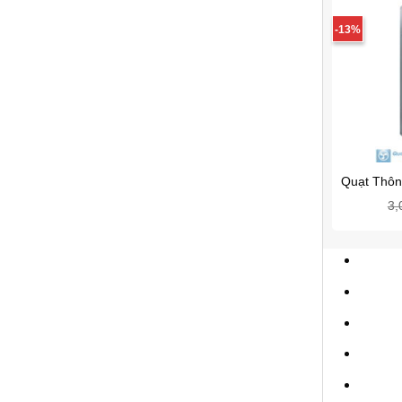
-13%
Quạt Thôn
3,