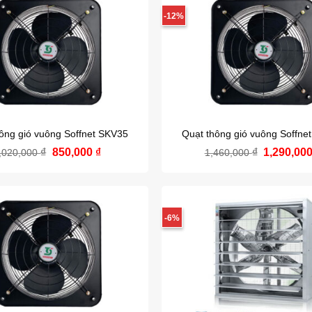
-12%
ông gió vuông Soffnet SKV35
Quạt thông gió vuông Soffne
₫
Giá
850,000
₫
Giá
₫
Giá
1,290,00
,020,000
1,460,000
gốc
hiện
gốc
là:
tại
là:
1,020,000 ₫.
là:
1,460,000
850,000 ₫.
-6%