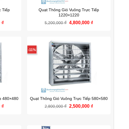
 Tiếp
Quạt Thông Gió Vuông Trực Tiếp
1220×1220
0
₫
Giá
₫
Giá
4,800,000
₫
Giá
5,200,000
hiện
gốc
hiện
tại
là:
tại
 ₫.
là:
5,200,000 ₫.
là:
4,500,000 ₫.
4,800,000 ₫.
-11%
ếp 480×480
Quạt Thông Gió Vuông Trực Tiếp 580×580
0
₫
Giá
₫
Giá
2,500,000
₫
Giá
2,800,000
hiện
gốc
hiện
tại
là:
tại
 ₫.
là:
2,800,000 ₫.
là:
2,300,000 ₫.
2,500,000 ₫.