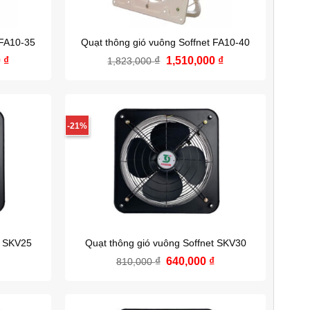
 FA10-35
Quạt thông gió vuông Soffnet FA10-40
0
₫
Giá
₫
Giá
1,510,000
₫
Giá
1,823,000
hiện
gốc
hiện
tại
là:
tại
 ₫.
là:
1,823,000 ₫.
là:
1,345,000 ₫.
1,510,000 ₫.
-21%
t SKV25
Quạt thông gió vuông Soffnet SKV30
₫
Giá
₫
Giá
640,000
₫
Giá
810,000
hiện
gốc
hiện
tại
là:
tại
.
là:
810,000 ₫.
là:
590,000 ₫.
640,000 ₫.