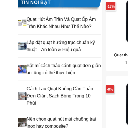
TIN NỔI BẬT
-17%
Quạt Hút Âm Trần Và Quạt Ốp Âm
Trần Khác Nhau Như Thế Nào?
Lắp đặt quạt hướng trục chuẩn kỹ
thuật – An toàn & Hiệu quả
Quạt th
1
Bật mí cách tháo cánh quạt đơn giản
ai cũng có thể thực hiện
Cách Lau Quạt Không Cần Tháo
-8%
Đơn Giản, Sạch Bóng Trong 10
Phút
Nên chọn quạt hút mùi chuồng trại
inox hay composite?