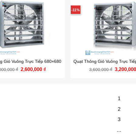
4,700,000 ₫.
-11%
g Gió Vuông Trực Tiếp 680×680
Quạt Thông Gió Vuông Trực Ti
₫
Giá
2,600,000
₫
Giá
₫
Giá
3,200,00
000,000
3,600,000
gốc
hiện
gốc
là:
tại
là:
3,000,000 ₫.
là:
3,600,000
2,600,000 ₫.
1
2
3
…