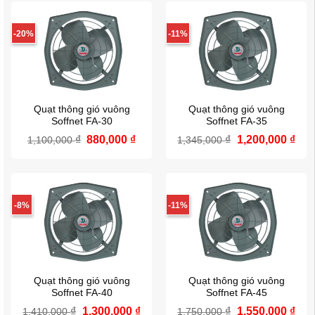
3,250,000 ₫.
là:
3,300,000 ₫.
là:
2,950,000 ₫.
2,9
-20%
-11%
Quạt thông gió vuông
Quạt thông gió vuông
Soffnet FA-30
Soffnet FA-35
₫
Giá
880,000
₫
Giá
₫
Giá
1,200,000
₫
Giá
1,100,000
1,345,000
gốc
hiện
gốc
hiệ
là:
tại
là:
tại
1,100,000 ₫.
là:
1,345,000 ₫.
là:
880,000 ₫.
1,2
-8%
-11%
Quạt thông gió vuông
Quạt thông gió vuông
Soffnet FA-40
Soffnet FA-45
₫
Giá
1,300,000
₫
Giá
₫
Giá
1,550,000
₫
Giá
1,410,000
1,750,000