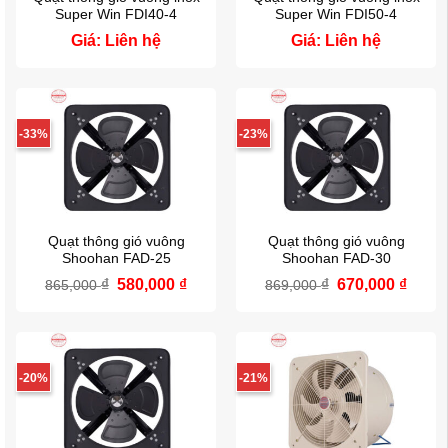
Super Win FDI40-4
Super Win FDI50-4
Giá: Liên hệ
Giá: Liên hệ
-33%
-23%
Quạt thông gió vuông
Quạt thông gió vuông
Shoohan FAD-25
Shoohan FAD-30
₫
Giá
580,000
₫
Giá
₫
Giá
670,000
₫
Giá
865,000
869,000
gốc
hiện
gốc
hiện
là:
tại
là:
tại
865,000 ₫.
là:
869,000 ₫.
là:
580,000 ₫.
670,0
-20%
-21%