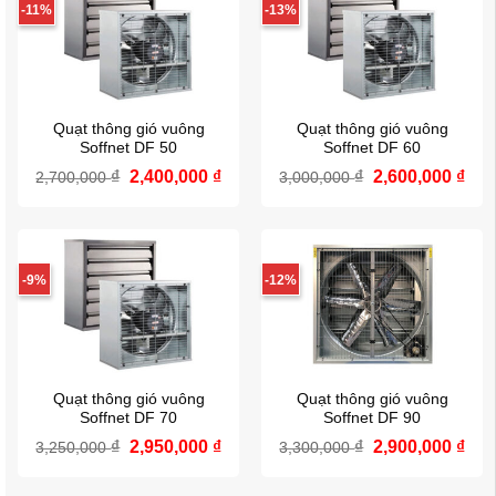
-11%
-13%
Quạt thông gió vuông
Quạt thông gió vuông
Soffnet DF 50
Soffnet DF 60
₫
Giá
2,400,000
₫
Giá
₫
Giá
2,600,000
₫
Giá
2,700,000
3,000,000
gốc
hiện
gốc
hiệ
là:
tại
là:
tại
2,700,000 ₫.
là:
3,000,000 ₫.
là:
2,400,000 ₫.
2,6
-9%
-12%
Quạt thông gió vuông
Quạt thông gió vuông
Soffnet DF 70
Soffnet DF 90
₫
Giá
2,950,000
₫
Giá
₫
Giá
2,900,000
₫
Giá
3,250,000
3,300,000
gốc
hiện
gốc
hiệ
là:
tại
là:
tại