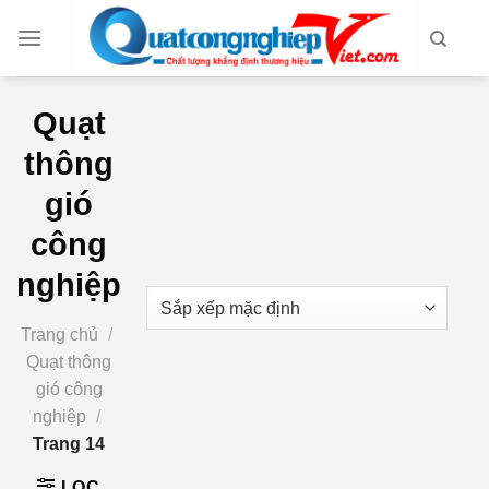
Chuyển
đến
nội
dung
Quạt
thông
gió
công
nghiệp
Trang chủ
/
Quạt thông
gió công
nghiệp
/
Trang 14
LỌC