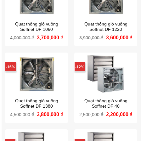
Quạt thông gió vuông
Quạt thông gió vuông
Soffnet DF 1060
Soffnet DF 1220
₫
Giá
3,700,000
₫
Giá
₫
Giá
3,600,000
₫
Giá
4,000,000
3,900,000
gốc
hiện
gốc
hiệ
là:
tại
là:
tại
4,000,000 ₫.
là:
3,900,000 ₫.
là:
3,700,000 ₫.
3,6
-16%
-12%
Quạt thông gió vuông
Quạt thông gió vuông
Soffnet DF 1380
Soffnet DF 40
₫
Giá
3,800,000
₫
Giá
₫
Giá
2,200,000
₫
Giá
4,500,000
2,500,000
gốc
hiện
gốc
hiệ
là:
tại
là:
tại
4,500,000 ₫.
là:
2,500,000 ₫.
là:
3,800,000 ₫.
2,2