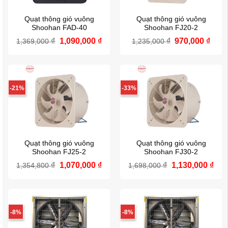
Quạt thông gió vuông
Quạt thông gió vuông
Shoohan FAD-40
Shoohan FJ20-2
₫
Giá
1,090,000
₫
Giá
₫
Giá
970,000
₫
Giá
1,369,000
1,235,000
gốc
hiện
gốc
hiện
là:
tại
là:
tại
1,369,000 ₫.
là:
1,235,000 ₫.
là:
1,090,000 ₫.
970,
-21%
-33%
Quạt thông gió vuông
Quạt thông gió vuông
Shoohan FJ25-2
Shoohan FJ30-2
₫
Giá
1,070,000
₫
Giá
₫
Giá
1,130,000
₫
Giá
1,354,800
1,698,000
gốc
hiện
gốc
hiệ
là:
tại
là:
tại
1,354,800 ₫.
là:
1,698,000 ₫.
là:
1,070,000 ₫.
1,1
-8%
-8%