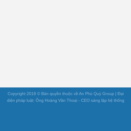
Copyright 2018 © Bản quyền thuộc về An Phú Quý Group | Đại
diện pháp luật: Ông Hoàng Văn Thoại - CEO sáng lập hệ thống