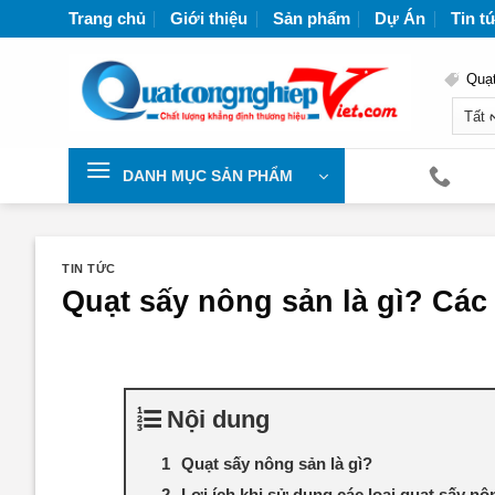
Chuyển
Trang chủ
Giới thiệu
Sản phẩm
Dự Án
Tin t
đến
nội
Quạt
dung
Nh
DANH MỤC SẢN PHẨM
TIN TỨC
Quạt sấy nông sản là gì? Các
Nội dung
Quạt sấy nông sản là gì?
Lợi ích khi sử dụng các loại quạt sấy nô