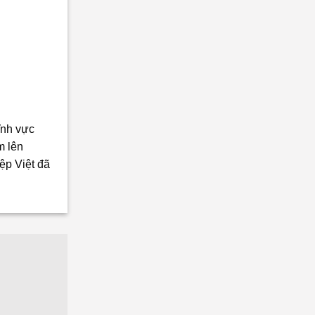
ĩnh vực
m lên
ệp Việt đã