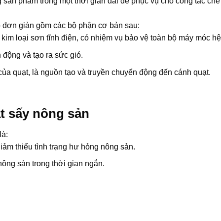
g sản phẩm trong một thời gian dài để phục vụ cho công tác chế
 đơn giản gồm các bộ phận cơ bản sau:
im loại sơn tĩnh điện, có nhiệm vụ bảo vệ toàn bộ máy móc hệ
 động và tạo ra sức gió.
của quạt, là nguồn tạo và truyền chuyển động đến cánh quạt.
ạt sấy nông sản
là:
ảm thiểu tình trạng hư hỏng nông sản.
nông sản trong thời gian ngắn.