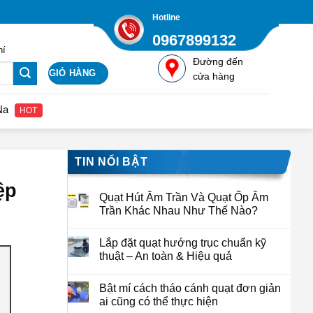
Hotline
0967899132
hí
Đường đến
GIỎ HÀNG
cửa hàng
 hệ để nhận được giá gốc từ nhà cung cấp Quatcongnghiepviet.com
HOT
TIN NỔI BẬT
ệp
Quạt Hút Âm Trần Và Quạt Ốp Âm
Trần Khác Nhau Như Thế Nào?
Lắp đặt quạt hướng trục chuẩn kỹ
thuật – An toàn & Hiệu quả
Bật mí cách tháo cánh quạt đơn giản
ai cũng có thể thực hiện