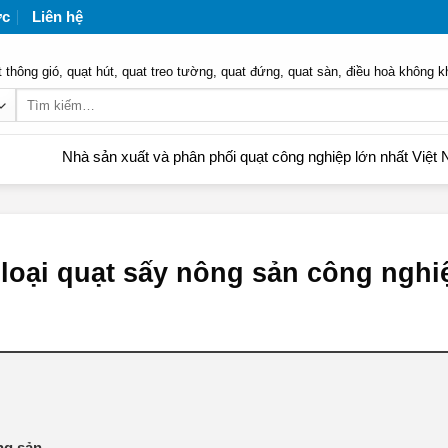
ức
Liên hệ
 thông gió, quạt hút, quat treo tường, quat đứng, quat sàn, điều hoà không k
Tìm
kiếm:
à sản xuất và phân phối quạt công nghiệp lớn nhất Việt Nam | Liên
 loại quạt sấy nông sản công nghi
ng sản