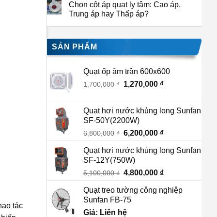
Chọn cột áp quạt ly tâm: Cao áp,
Trung áp hay Thấp áp?
SẢN PHẨM
Quạt ốp âm trần 600x600
Giá
1,270,000
₫
Giá
1,700,000
₫
gốc
hiện
là:
tại
Quạt hơi nước khủng long Sunfan
1,700,000 ₫.
là:
SF-50Y(2200W)
1,270,000 ₫.
Giá
6,200,000
₫
Giá
6,800,000
₫
gốc
hiện
Quạt hơi nước khủng long Sunfan
là:
tại
SF-12Y(750W)
6,800,000 ₫.
là:
Giá
4,800,000
₫
Giá
5,100,000
₫
6,200,000 ₫.
gốc
hiện
Quạt treo tường công nghiệp
là:
tại
Sunfan FB-75
5,100,000 ₫.
là:
hao tác
Giá: Liên hệ
4,800,000 ₫.