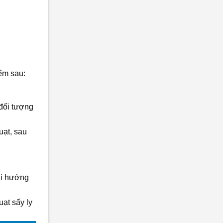
iểm sau:
đối tượng
uạt, sau
ới hướng
ạt sấy ly