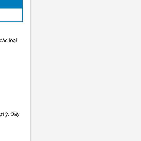
các loại
ợi ý. Đây