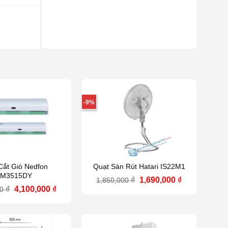
-9%
Cắt Gió Nedfon
Quạt Sàn Rút Hatari IS22M1
M3515DY
Giá
Giá
₫
1,690,000
₫
1,850,000
gốc
hiện
Giá
Giá
₫
4,100,000
₫
00
là:
tại
gốc
hiện
1,850,000 ₫.
là:
là:
tại
1,690,000 ₫.
4,369,000 ₫.
là:
4,100,000 ₫.