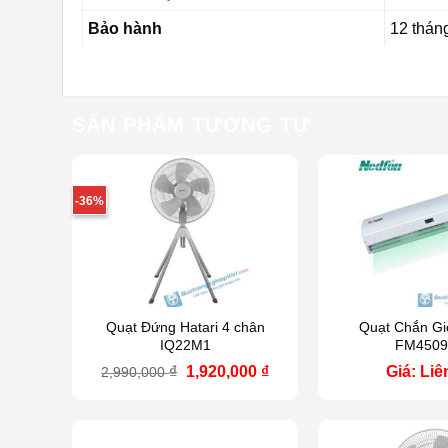
Bảo hành
12 thán
SẢN PHẨM TƯƠNG TỰ
-36%
Quạt Đứng Hatari 4 chân
Quạt Chắn Gi
IQ22M1
FM450
Giá
Giá
₫
1,920,000
₫
Giá: Liê
2,990,000
gốc
hiện
là:
tại
2,990,000 ₫.
là:
1,920,000 ₫.