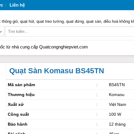
ức
Liên hệ
 thông gió, quạt hút, quat treo tường, quat đứng, quat sàn, điều hoà không k
Tìm
kiếm:
à cung cấp Quatcongnghiepviet.com
Quạt Sàn Komasu BS45TN
Mã sản phẩm
:
BS45TN
Thương hiệu
:
Komasu
Xuất xứ
:
Việt Nam
Công suất
:
100 W
Bảo hành
:
12 tháng
Sải cánh
:
45cm