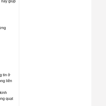
này giúp
từng
 tin ở
òng liên
kinh
ụng quạt