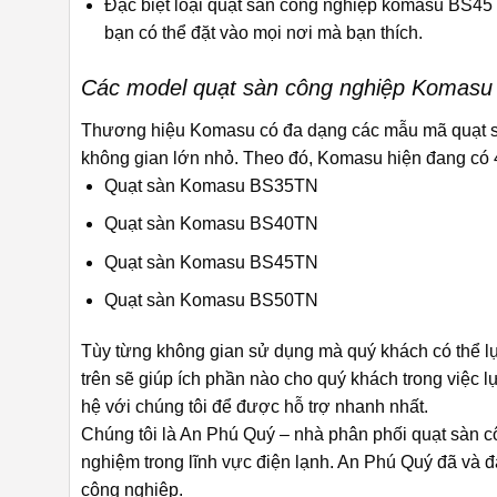
Đặc biệt loại quạt sàn công nghiệp komasu BS45TN n
bạn có thể đặt vào mọi nơi mà bạn thích.
Các model quạt sàn công nghiệp Komasu
Thương hiệu Komasu có đa dạng các mẫu mã quạt sàn
không gian lớn nhỏ. Theo đó, Komasu hiện đang có 
Quạt sàn Komasu BS35TN
Quạt sàn Komasu BS40TN
Quạt sàn Komasu BS45TN
Quạt sàn Komasu BS50TN
Tùy từng không gian sử dụng mà quý khách có thể l
trên sẽ giúp ích phần nào cho quý khách trong việc 
hệ với chúng tôi để được hỗ trợ nhanh nhất.
Chúng tôi là An Phú Quý – nhà phân phối quạt sàn 
nghiệm trong lĩnh vực điện lạnh. An Phú Quý đã và 
công nghiệp.