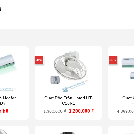
g
-8%
-6%
ó Nedfon
Quạt Đảo Trần Hatari HT-
Quạt 
9DY
C16R1
F
Giá
Giá
n hệ
₫
1,200,000
₫
1,300,000
4,369,0
gốc
hiện
là:
tại
1,300,000 ₫.
là:
1,200,000 ₫.