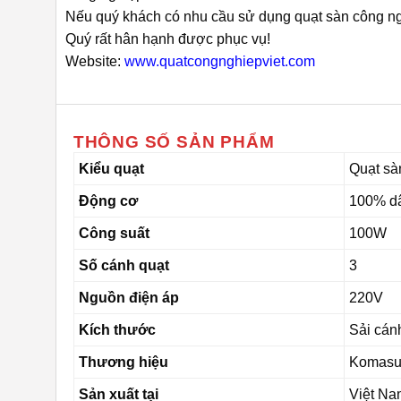
Nếu quý khách có nhu cầu sử dụng quạt sàn công ng
Quý rất hân hạnh được phục vụ!
Website:
www.quatcongnghiepviet.com
THÔNG SỐ SẢN PHẨM
Kiểu quạt
Quạt sà
Động cơ
100% d
Công suất
100W
Số cánh quạt
3
Nguồn điện áp
220V
Kích thước
Sải cán
Thương hiệu
Komas
Sản xuất tại
Việt Na