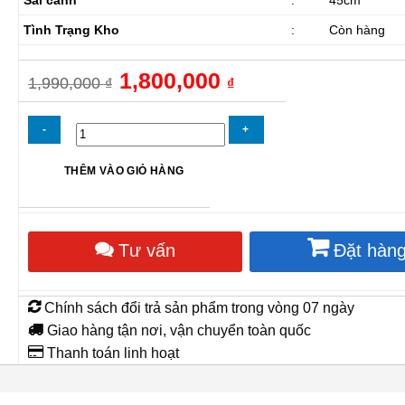
Tình Trạng Kho
:
Còn hàng
Giá
1,800,000
Giá
1,990,000
₫
₫
gốc
hiện
là:
tại
1,990,000 ₫.
là:
1,800,000 ₫.
Quạt
THÊM VÀO GIỎ HÀNG
Sàn
Komasu
BS45TN
số
Tư vấn
Đặt hàn
lượng
Chính sách đổi trả sản phẩm trong vòng 07 ngày
Giao hàng tận nơi, vận chuyển toàn quốc
Thanh toán linh hoạt