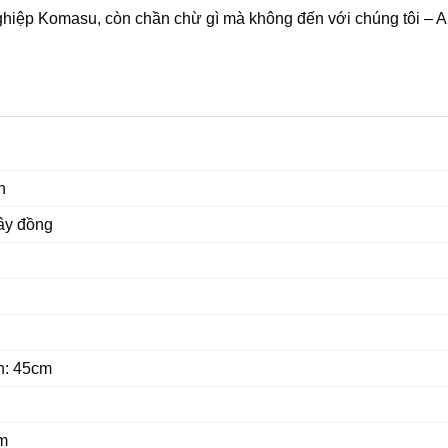
hiệp Komasu, còn chần chừ gì mà không đến với chúng tôi – 
n
ây đồng
h: 45cm
u
m